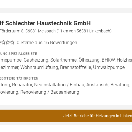
lf Schlechter Haustechnik GmbH
Förderturm 8, 56581 Melsbach (11km von 56581 Linkenbach)
0
Sterne aus 16 Bewertungen
ZUNG SPEZIALGEBIETE
mepumpe, Gasheizung, Solarthermie, Ölheizung, BHKW, Holzhei
ezimmer, Wohnraumlüftung, Brennstoffzelle, Umwälzpumpe
EBOTENE TÄTIGKEITEN
tung, Reparatur, Neuinstallation / Einbau, Austausch, Beratung,
ovierung, Renovierung / Badsanierung
Jetzt Betriebe für Heizungen in Linke