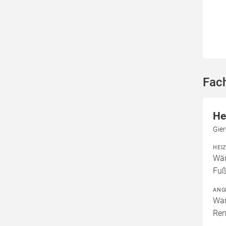
Fac
He
Gie
HEI
Wär
Fuß
ANG
War
Ren