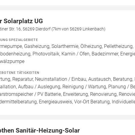
r Solarplatz UG
tiner Str. 16, 56269 Dierdorf (7km von 56269 Linkenbach)
ZUNG SPEZIALGEBIETE
mepumpe, Gasheizung, Solarthermie, Ölheizung, Pelletheizung, 
bodenheizung, Photovoltaik, Kamin / Ofen, Badezimmer, Energie
wälzpumpe
EBOTENE TÄTIGKEITEN
tung, Reparatur, Neuinstallation / Einbau, Austausch, Beratung,
tallation, Aufbau / Auslegung, Reinigung / Wartung, Planung / 
arstromspeicher / PV Batterie, Erweiterung, Renovierung, Renovi
dermittelberatung, Energieausweis, Vor-Ort Beratung, Individuell
othen Sanitär-Heizung-Solar