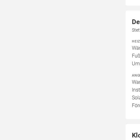
De
Stet
HEI
Wär
Fuß
Um
ANG
War
Ins
Sol
För
Kl