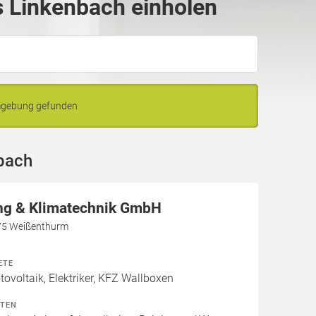
 Linkenbach einholen
Umgebung gefunden
bach
g & Klimatechnik GmbH
75 Weißenthurm
ETE
voltaik, Elektriker, KFZ Wallboxen
ITEN