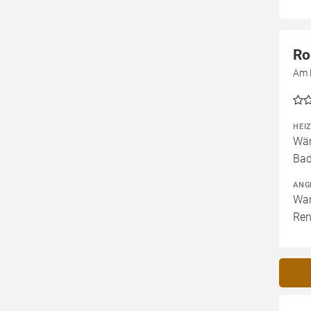
Ro
Am 
HEI
Wär
Bad
ANG
War
Ren