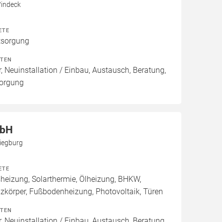
Windeck
ETE
tsorgung
ITEN
, Neuinstallation / Einbau, Austausch, Beratung,
sorgung
mbH
iegburg
ETE
izung, Solarthermie, Ölheizung, BHKW,
izkörper, Fußbodenheizung, Photovoltaik, Türen
ITEN
, Neuinstallation / Einbau, Austausch, Beratung,