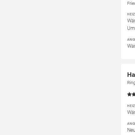
Fri
HEI
Wär
Um
ANG
War
Ha
Rin
HEI
Wär
ANG
Neu