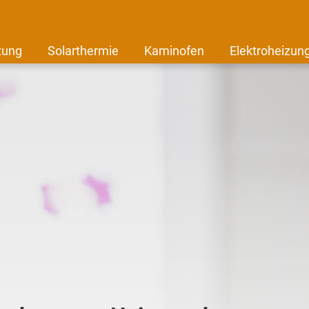
zung
Solarthermie
Kaminofen
Elektroheizun