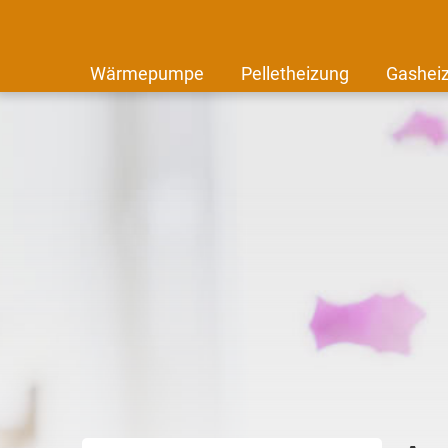
Wärmepumpe
Pelletheizung
Gashei