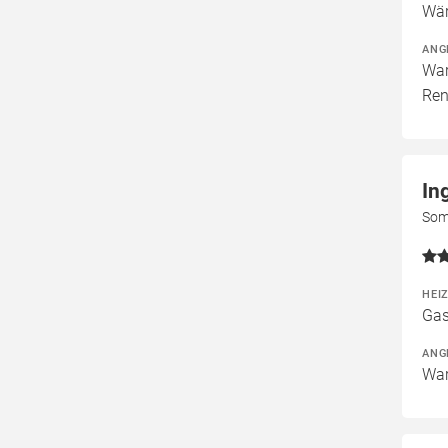
Wär
ANG
War
Ren
In
Som
HEI
Gas
ANG
War