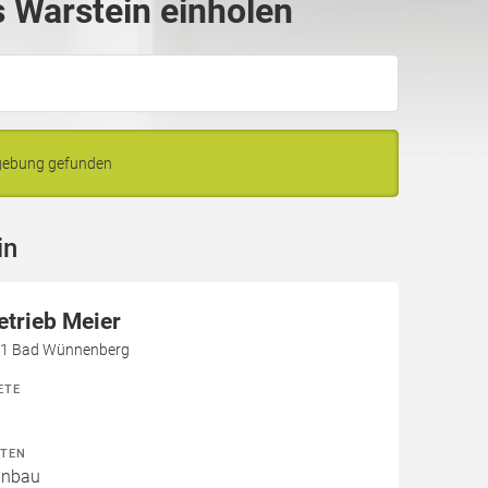
 Warstein einholen
mgebung gefunden
in
trieb Meier
81 Bad Wünnenberg
ETE
ITEN
Einbau