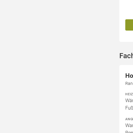
Fach
Ho
Rang
HEI
Wär
Fuß
ANG
War
Ren