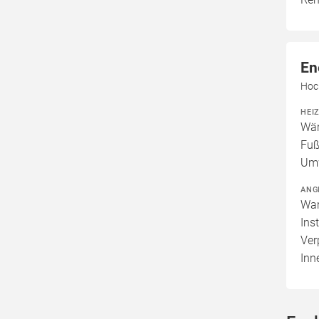
En
Hoc
HEI
Wär
Fuß
Um
ANG
War
Ins
Ver
Inn