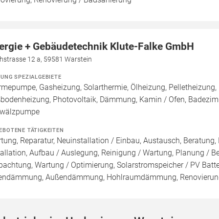
ergie + Gebäudetechnik Klute-Falke GmbH
hstrasse 12 a, 59581 Warstein
ZUNG SPEZIALGEBIETE
mepumpe, Gasheizung, Solarthermie, Ölheizung, Pelletheizung, H
bodenheizung, Photovoltaik, Dämmung, Kamin / Ofen, Badezimm
wälzpumpe
EBOTENE TÄTIGKEITEN
tung, Reparatur, Neuinstallation / Einbau, Austausch, Beratung,
tallation, Aufbau / Auslegung, Reinigung / Wartung, Planung / 
pachtung, Wartung / Optimierung, Solarstromspeicher / PV Batte
endämmung, Außendämmung, Hohlraumdämmung, Renovierung,