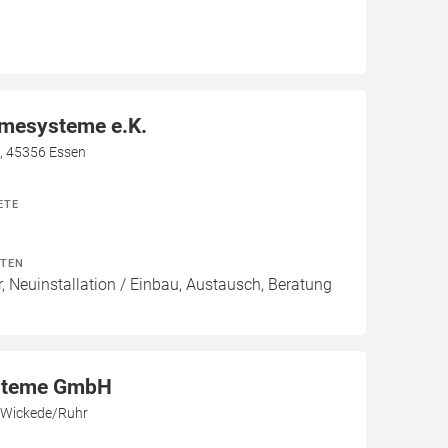
rmesysteme e.K.
8, 45356 Essen
ETE
ITEN
, Neuinstallation / Einbau, Austausch, Beratung
steme GmbH
 Wickede/Ruhr