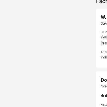
Fach
W.
Stei
HEI
Wär
Bre
ANG
War
Do
Nor
HEI