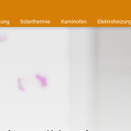
zung
Solarthermie
Kaminofen
Elektroheizun