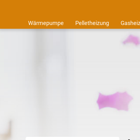
Wärmepumpe
Pelletheizung
Gashei