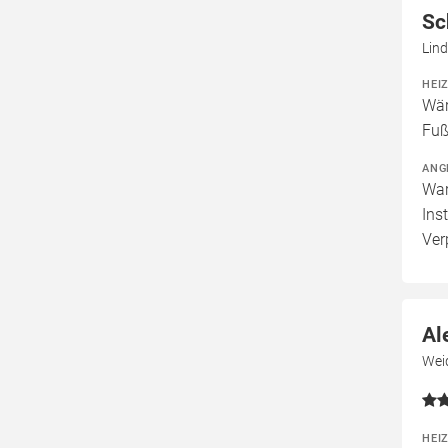
Sc
Lind
HEI
Wär
Fuß
ANG
War
Ins
Ver
Al
Wei
HEI