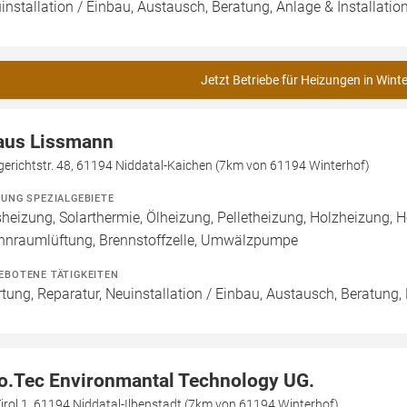
installation / Einbau, Austausch, Beratung, Anlage & Installation,
Jetzt Betriebe für Heizungen in Wint
aus Lissmann
gerichtstr. 48, 61194 Niddatal-Kaichen (7km von 61194 Winterhof)
ZUNG SPEZIALGEBIETE
heizung, Solarthermie, Ölheizung, Pelletheizung, Holzheizung, 
nraumlüftung, Brennstoffzelle, Umwälzpumpe
EBOTENE TÄTIGKEITEN
tung, Reparatur, Neuinstallation / Einbau, Austausch, Beratung,
o.Tec Environmantal Technology UG.
irol 1, 61194 Niddatal-Ilbenstadt (7km von 61194 Winterhof)