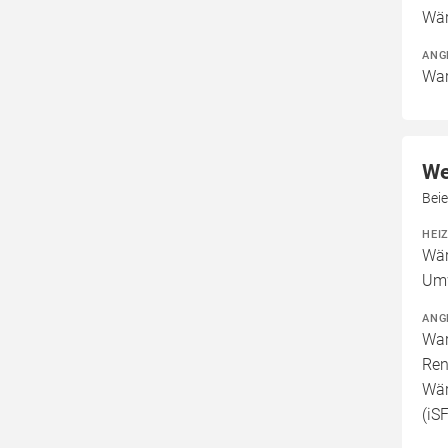
Wär
ANG
War
We
Bei
HEI
Wär
Um
ANG
War
Ren
Wär
(iS