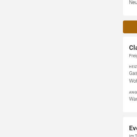
Neu
Cl
Frei
HEI
Gas
Woh
ANG
War
Ev
Im T