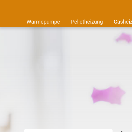
Wärmepumpe
Pelletheizung
Gashei