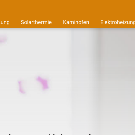
zung
Solarthermie
Kaminofen
Elektroheizun