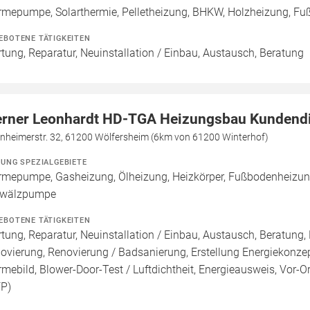
mepumpe, Solarthermie, Pelletheizung, BHKW, Holzheizung, Fuß
EBOTENE TÄTIGKEITEN
tung, Reparatur, Neuinstallation / Einbau, Austausch, Beratung
rner Leonhardt HD-TGA Heizungsbau Kundend
enheimerstr. 32, 61200 Wölfersheim (6km von 61200 Winterhof)
ZUNG SPEZIALGEBIETE
mepumpe, Gasheizung, Ölheizung, Heizkörper, Fußbodenheizung,
wälzpumpe
EBOTENE TÄTIGKEITEN
tung, Reparatur, Neuinstallation / Einbau, Austausch, Beratung,
ovierung, Renovierung / Badsanierung, Erstellung Energiekonzep
mebild, Blower-Door-Test / Luftdichtheit, Energieausweis, Vor-Or
FP)