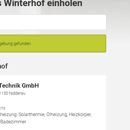
 Winterhof einholen
mgebung gefunden
hof
-Technik GmbH
 61130 Nidderau
ETE
izung, Solarthermie, Ölheizung, Heizkörper,
 Badezimmer