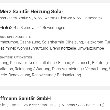
 Merz Sanitär Heizung Solar
odor-Storm-Straße 68, 67551 Worms (11km von 67551 Battenberg)
4.5
Sterne aus 4 Bewertungen
ZUNG SPEZIALGEBIETE
mepumpe, Gasheizung, Solarthermie, Ölheizung, Heizkörper, Fu
ezimmer, Wohnraumlüftung, Brennstoffzelle, Umwälzpumpe
EBOTENE TÄTIGKEITEN
tung, Reparatur, Neuinstallation / Einbau, Austausch, Beratung,
tallation, Reinigung / Wartung, Dach Vermietung / Verpachtung,
terie, Renovierung, Renovierung / Badsanierung
ffmann Sanitär GmbH
miedgasse 20 + 25, 67227 Frankenthal (15km von 67227 Battenberg)