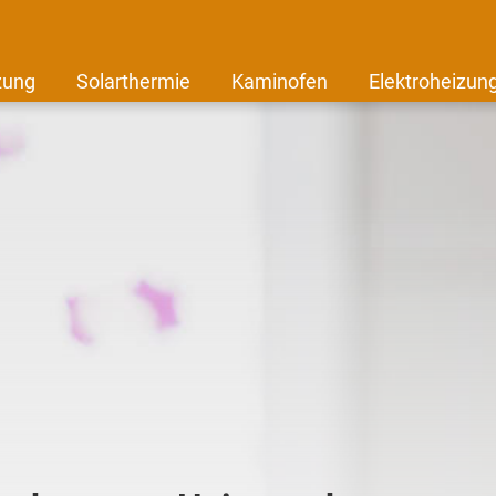
zung
Solarthermie
Kaminofen
Elektroheizun