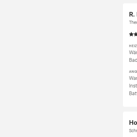
R.
The
HEI
Wär
Bad
ANG
War
Ins
Bat
Ho
Sch