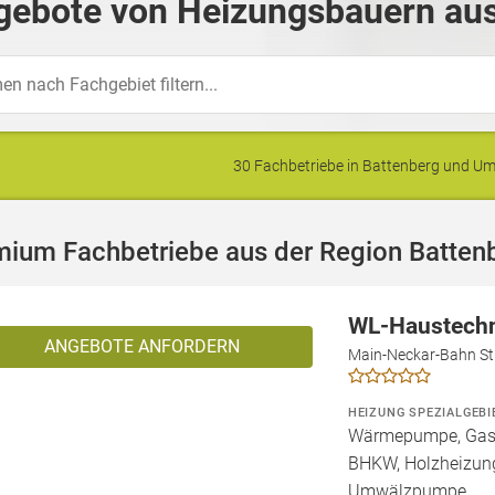
gebote von Heizungsbauern aus
30 Fachbetriebe in Battenberg und 
mium Fachbetriebe aus der Region Batten
WL-Haustech
ANGEBOTE ANFORDERN
Main-Neckar-Bahn St
HEIZUNG SPEZIALGEBI
Wärmepumpe, Gashe
BHKW, Holzheizung,
Umwälzpumpe