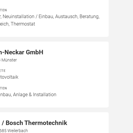
ITEN
, Neuinstallation / Einbau, Austausch, Beratung,
eich, Thermostat
n-Neckar GmbH
3 Münster
ETE
ovoltaik
ITEN
inbau, Anlage & Installation
/ Bosch Thermotechnik
7685 Weilerbach