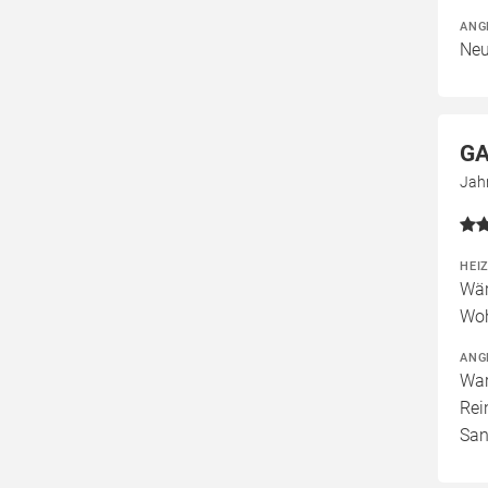
ANG
Neu
GA
Jah
HEI
Wär
Woh
ANG
War
Rei
San