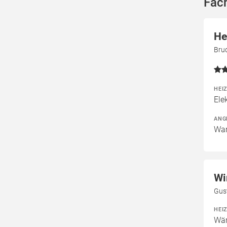
Fac
He
Bru
HEI
Ele
ANG
War
Wi
Gus
HEI
Wä