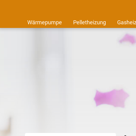
Wärmepumpe
Pelletheizung
Gashei