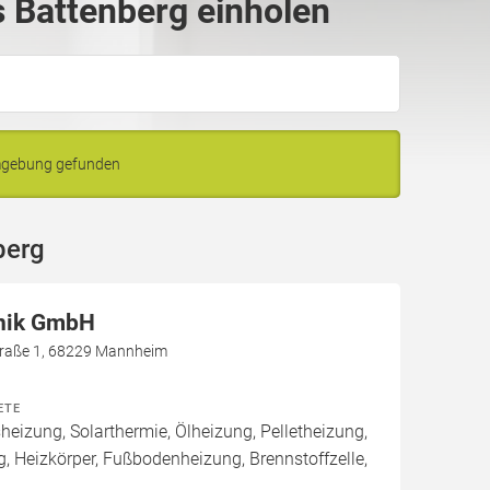
 Battenberg einholen
Umgebung gefunden
berg
nik GmbH
raße 1, 68229 Mannheim
ETE
izung, Solarthermie, Ölheizung, Pelletheizung,
 Heizkörper, Fußbodenheizung, Brennstoffzelle,