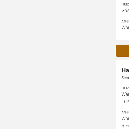
HEI
Gas
ANG
War
Ha
Sch
HEI
Wär
Fuß
ANG
War
Ren