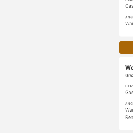
Gas
ANG
War
We
Gra
HEI
Gas
ANG
War
Ren