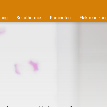
zung
Solarthermie
Kaminofen
Elektroheizun