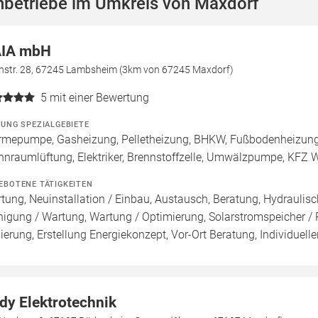
hbetriebe im Umkreis von Maxdorf
IA mbH
nstr. 28, 67245 Lambsheim (3km von 67245 Maxdorf)
5
mit einer Bewertung
ZUNG SPEZIALGEBIETE
mepumpe, Gasheizung, Pelletheizung, BHKW, Fußbodenheizung, P
nraumlüftung, Elektriker, Brennstoffzelle, Umwälzpumpe, KFZ 
EBOTENE TÄTIGKEITEN
tung, Neuinstallation / Einbau, Austausch, Beratung, Hydraulisch
nigung / Wartung, Wartung / Optimierung, Solarstromspeicher 
ierung, Erstellung Energiekonzept, Vor-Ort Beratung, Individuell
dy Elektrotechnik