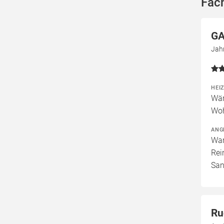
Fac
GA
Jah
HEI
Wär
Woh
ANG
War
Rei
San
Ru