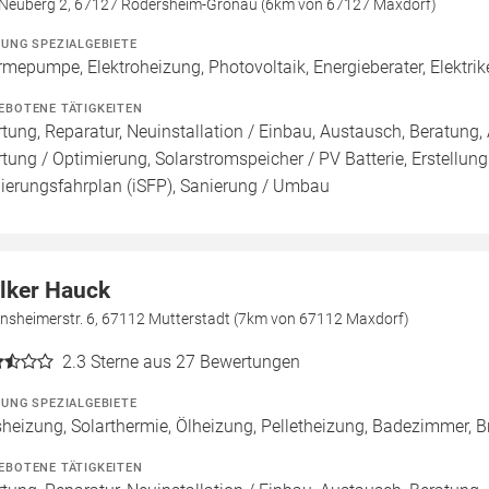
Neuberg 2, 67127 Rödersheim-Gronau (6km von 67127 Maxdorf)
ZUNG SPEZIALGEBIETE
mepumpe, Elektroheizung, Photovoltaik, Energieberater, Elektri
EBOTENE TÄTIGKEITEN
tung, Reparatur, Neuinstallation / Einbau, Austausch, Beratung, 
tung / Optimierung, Solarstromspeicher / PV Batterie, Erstellung
ierungsfahrplan (iSFP), Sanierung / Umbau
lker Hauck
ensheimerstr. 6, 67112 Mutterstadt (7km von 67112 Maxdorf)
2.3
Sterne aus 27 Bewertungen
ZUNG SPEZIALGEBIETE
heizung, Solarthermie, Ölheizung, Pelletheizung, Badezimmer, Br
EBOTENE TÄTIGKEITEN