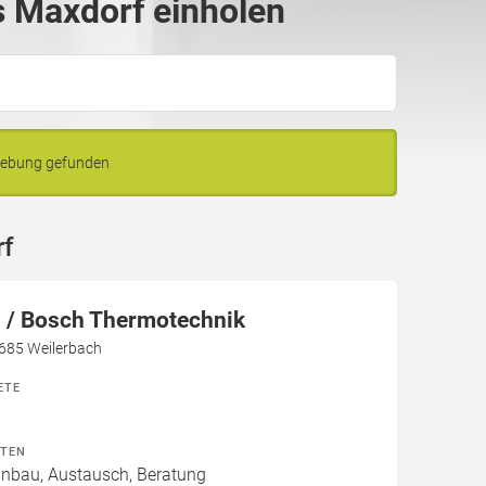
 Maxdorf einholen
gebung gefunden
rf
/ Bosch Thermotechnik
7685 Weilerbach
ETE
ITEN
Einbau, Austausch, Beratung