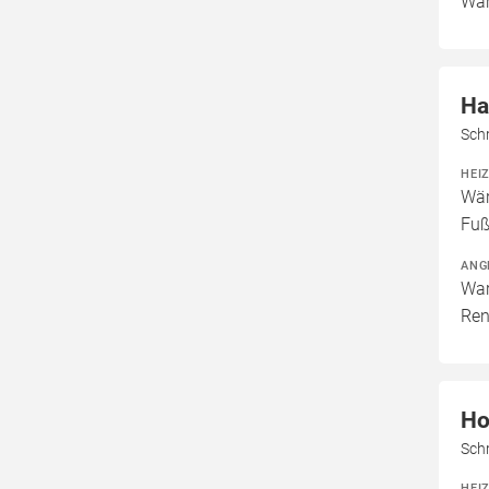
War
Ha
Sch
HEI
Wär
Fuß
ANG
War
Ren
Ho
Sch
HEI