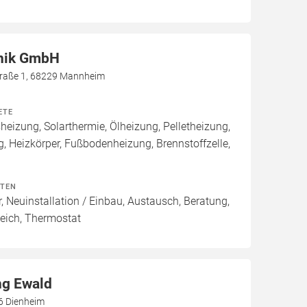
nik GmbH
raße 1, 68229 Mannheim
ETE
izung, Solarthermie, Ölheizung, Pelletheizung,
 Heizkörper, Fußbodenheizung, Brennstoffzelle,
ITEN
, Neuinstallation / Einbau, Austausch, Beratung,
eich, Thermostat
ng Ewald
6 Dienheim