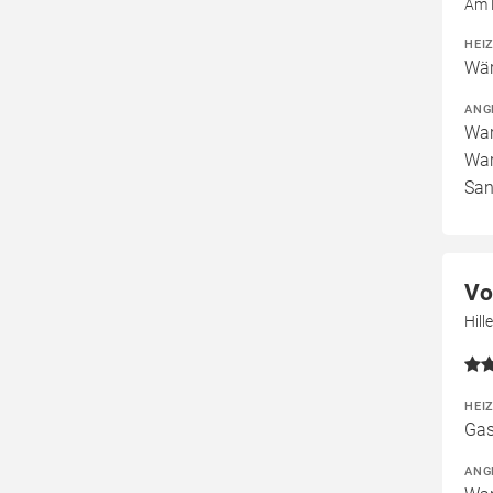
Am 
HEI
Wär
ANG
War
War
San
Vo
Hill
HEI
Gas
ANG