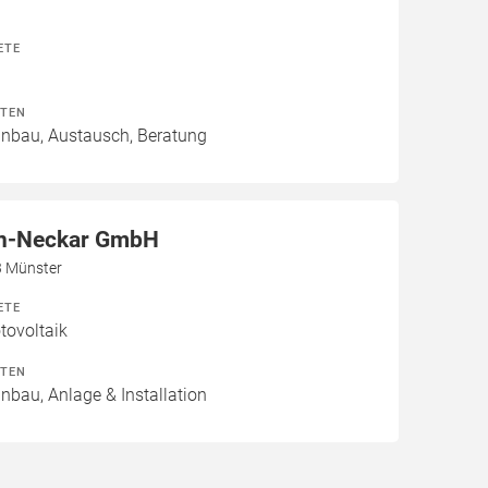
ETE
ITEN
Einbau, Austausch, Beratung
n-Neckar GmbH
3 Münster
ETE
ovoltaik
ITEN
inbau, Anlage & Installation