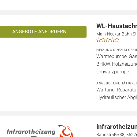
WL-Haustech
ANGEBOTE ANFORDERN
Main-Neckar-Bahn St
HEIZUNG SPEZIALGEBI
Wärmepumpe, Gashe
BHKW, Holzheizung,
Umwälzpumpe
ANGEBOTENE TÄTIGKE
Wartung, Reparatur
Hydraulischer Abgl
Infrarotheizu
Bahnstraße 38, 5527