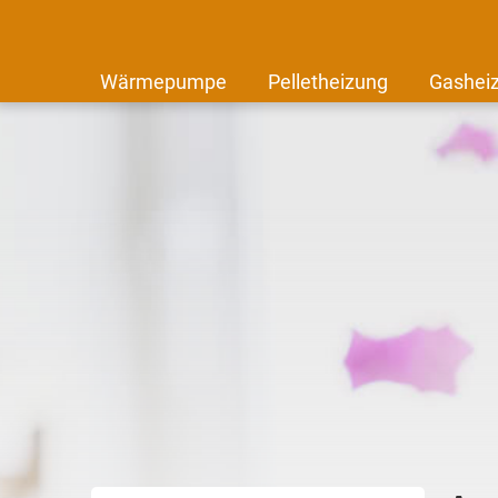
Wärmepumpe
Pelletheizung
Gashei