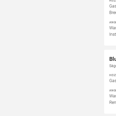
HEI
Gas
Bre
ANG
War
Ins
Bl
Säg
HEI
Gas
ANG
War
Ren