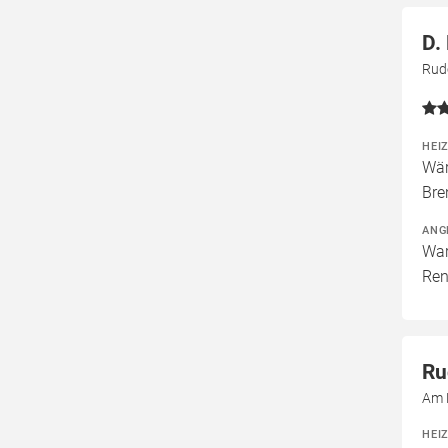
D.
Rudo
HEI
Wär
Bre
ANG
War
Ren
Ru
Am 
HEI