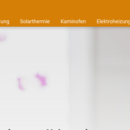
zung
Solarthermie
Kaminofen
Elektroheizun