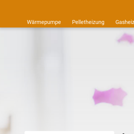
Wärmepumpe
Pelletheizung
Gashei