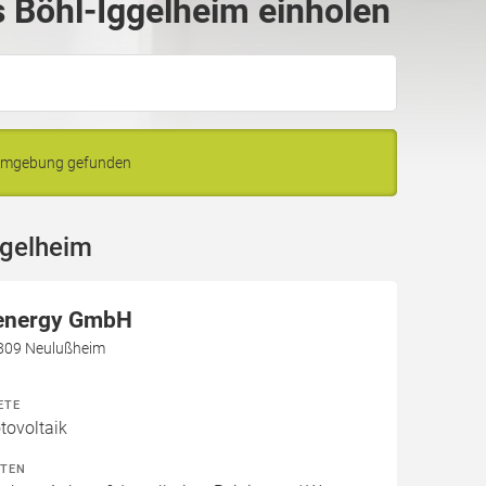
 Böhl-Iggelheim einholen
 Umgebung gefunden
ggelheim
 energy GmbH
809 Neulußheim
ETE
ovoltaik
ITEN