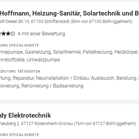
 Hoffmann, Heizung-Sanitär, Solartechnik und 
lf-Diesel Str.10, 67105 Schifferstadt (5km von 67105 Böhl-Iggelheim)
4
mit einer Bewertung
ZUNG SPEZIALGEBIETE
mepumpe, Gasheizung, Solarthermie, Pelletheizung, Heizkörper
nnstoffzelle, Umwälzpumpe
EBOTENE TÄTIGKEITEN
tung, Reparatur, Neuinstallation / Einbau, Austausch, Beratung,
ovierung, Renovierung / Badsanierung
dy Elektrotechnik
Neuberg 2, 67127 Rödersheim-Gronau (7km von 67127 Böhl-Iggelheim)
ZUNG SPEZIALGEBIETE