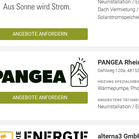
Neuinstallation / E
Dach Vermietung /
Solarstromspeicher
ANGEBOTE ANFORDERN
PANGEA Rhei
Dahlweg 120a, 4815
HEIZUNG SPEZIALGEBI
Wärmepumpe, Phot
ANGEBOTE ANFORDERN
ANGEBOTENE TÄTIGKE
Neuinstallation / E
alterna3 Gmb