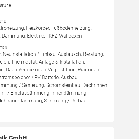
lsruhe
ETE
roheizung, Heizkörper, Fußbodenheizung,
, Dämmung, Elektriker, KFZ Wallboxen
ITEN
, Neuinstallation / Einbau, Austausch, Beratung,
eich, Thermostat, Anlage & Installation,
ng, Dach Vermietung / Verpachtung, Wartung /
stromspeicher / PV Batterie, Ausbau,
mmung / Sanierung, Schornsteinbau, Dachrinnen
ern- / Einblasdämmung, Innendämmung,
ohlraumdämmung, Sanierung / Umbau,
nik GmbH