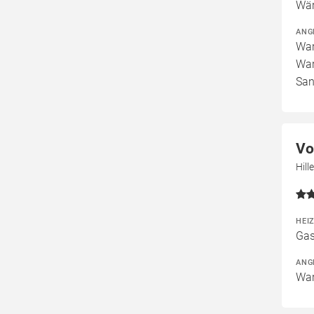
Wär
ANG
War
War
San
Vo
Hill
HEI
Gas
ANG
War