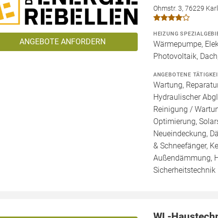
Ohmstr. 3, 76229 Kar
HEIZUNG SPEZIALGEBI
ANGEBOTE ANFORDERN
Wärmepumpe, Elekt
Photovoltaik, Dach
ANGEBOTENE TÄTIGKE
Wartung, Reparatur
Hydraulischer Abgl
Reinigung / Wartu
Optimierung, Solar
Neueindeckung, Dä
& Schneefänger, K
Außendämmung, H
Sicherheitstechnik
WL-Haustech