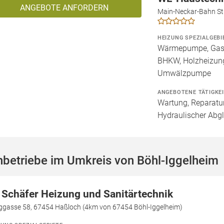
ANGEBOTE ANFORDERN
Main-Neckar-Bahn St
HEIZUNG SPEZIALGEBI
Wärmepumpe, Gashe
BHKW, Holzheizung,
Umwälzpumpe
ANGEBOTENE TÄTIGKE
Wartung, Reparatur
Hydraulischer Abgl
betriebe im Umkreis von Böhl-Iggelheim
 Schäfer Heizung und Sanitärtechnik
iggasse 58, 67454 Haßloch (4km von 67454 Böhl-Iggelheim)