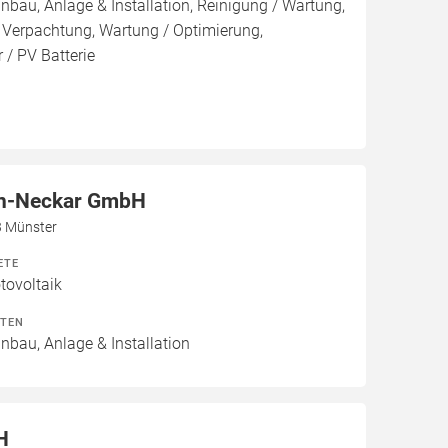
inbau, Anlage & Installation, Reinigung / Wartung,
 Verpachtung, Wartung / Optimierung,
 / PV Batterie
n-Neckar GmbH
3 Münster
ETE
ovoltaik
ITEN
inbau, Anlage & Installation
H