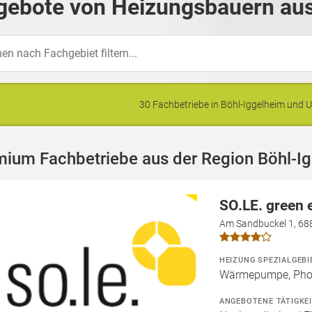
gebote von Heizungsbauern aus
30 Fachbetriebe in Böhl-Iggelheim und
mium Fachbetriebe aus der Region Böhl-I
SO.LE. green
Am Sandbuckel 1, 68
HEIZUNG SPEZIALGEBI
Wärmepumpe, Phot
ANGEBOTENE TÄTIGKE