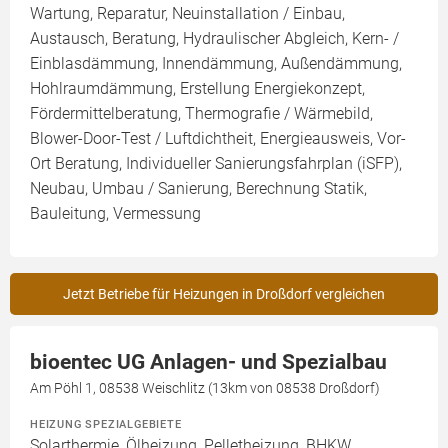
Wartung, Reparatur, Neuinstallation / Einbau,
Austausch, Beratung, Hydraulischer Abgleich, Kern- /
Einblasdämmung, Innendämmung, Außendämmung,
Hohlraumdämmung, Erstellung Energiekonzept,
Fördermittelberatung, Thermografie / Wärmebild,
Blower-Door-Test / Luftdichtheit, Energieausweis, Vor-
Ort Beratung, Individueller Sanierungsfahrplan (iSFP),
Neubau, Umbau / Sanierung, Berechnung Statik,
Bauleitung, Vermessung
Jetzt Betriebe für Heizungen in Droßdorf vergleichen
bioentec UG Anlagen- und Spezialbau
Am Pöhl 1, 08538 Weischlitz (13km von 08538 Droßdorf)
HEIZUNG SPEZIALGEBIETE
Solarthermie, Ölheizung, Pelletheizung, BHKW,