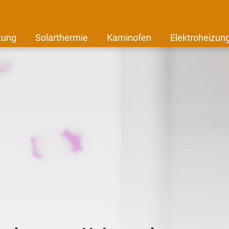
zung
Solarthermie
Kaminofen
Elektroheizun