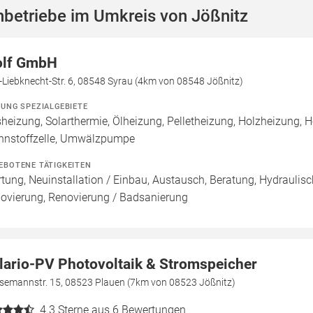
betriebe im Umkreis von Jößnitz
lf GmbH
-Liebknecht-Str. 6, 08548 Syrau (4km von 08548 Jößnitz)
ZUNG SPEZIALGEBIETE
heizung, Solarthermie, Ölheizung, Pelletheizung, Holzheizung,
nnstoffzelle, Umwälzpumpe
EBOTENE TÄTIGKEITEN
tung, Neuinstallation / Einbau, Austausch, Beratung, Hydraulisc
ovierung, Renovierung / Badsanierung
lario-PV Photovoltaik & Stromspeicher
esemannstr. 15, 08523 Plauen (7km von 08523 Jößnitz)
4.3
Sterne aus 6 Bewertungen