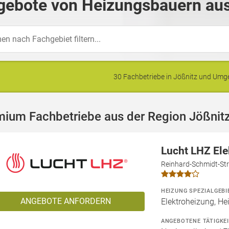
gebote von Heizungsbauern aus
30 Fachbetriebe in Jößnitz und Um
mium Fachbetriebe aus der Region Jößnit
Lucht LHZ El
Reinhard-Schmidt-Str
HEIZUNG SPEZIALGEBI
ANGEBOTE ANFORDERN
Elektroheizung, He
ANGEBOTENE TÄTIGKE