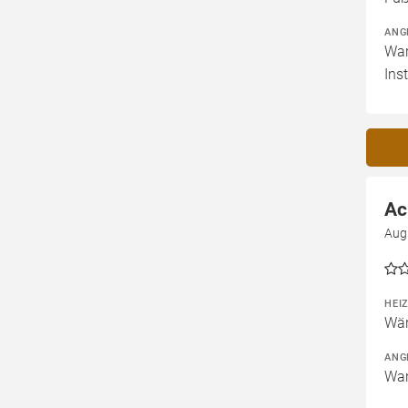
ANG
War
Ins
Ac
Aug
HEI
Wär
ANG
War