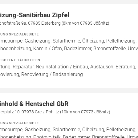
izung-Sanitärbau Zipfel
dhofstraße 9a, 07985 Elsterberg (8km von 07985 Jößnitz)
ZUNG SPEZIALGEBIETE
mepumpe, Gasheizung, Solarthermie, Ölheizung, Pelletheizung, 
bodenheizung, Kamin / Ofen, Badezimmer, Brennstoffzelle, U
EBOTENE TÄTIGKEITEN
tung, Reparatur, Neuinstallation / Einbau, Austausch, Beratung,
ovierung, Renovierung / Badsanierung
inhold & Hentschel GbR
erplatz 10, 07973 Greiz-Pohlitz (10km von 07973 Jößnitz)
ZUNG SPEZIALGEBIETE
mepumpe, Gasheizung, Solarthermie, Ölheizung, Pelletheizung, 
bodenheizung, Photovoltaik, Badezimmer, Brennstoffzelle, U