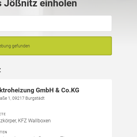
 Jößnitz einholen
gebung gefunden
z
ektroheizung GmbH & Co.KG
aße 1, 09217 Burgstädt
ETE
izkörper, KFZ Wallboxen
ITEN