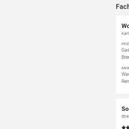
Fach
Wo
Karl
HEI
Gas
Bre
ANG
War
Ren
So
Str