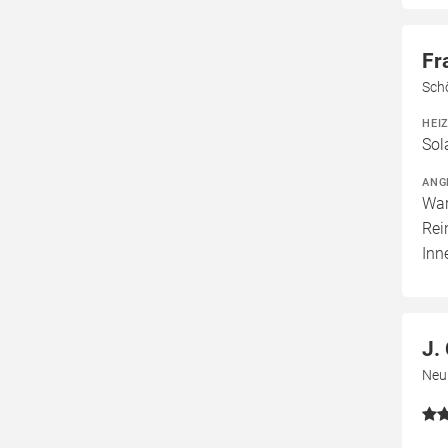
Fr
Sch
HEI
Sol
ANG
War
Rei
In
J.
Neu