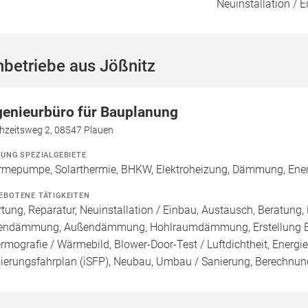
Neuinstallation / 
betriebe aus Jößnitz
genieurbüro für Bauplanung
hzeitsweg 2, 08547 Plauen
ZUNG SPEZIALGEBIETE
mepumpe, Solarthermie, BHKW, Elektroheizung, Dämmung, Energie
EBOTENE TÄTIGKEITEN
tung, Reparatur, Neuinstallation / Einbau, Austausch, Beratung
endämmung, Außendämmung, Hohlraumdämmung, Erstellung Ener
rmografie / Wärmebild, Blower-Door-Test / Luftdichtheit, Energie
ierungsfahrplan (iSFP), Neubau, Umbau / Sanierung, Berechnung