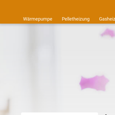
Wärmepumpe
Pelletheizung
Gashei