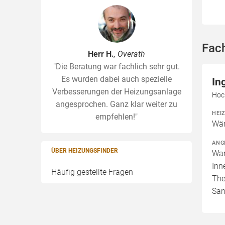
Fach
Herr H.
, Overath
"Die Beratung war fachlich sehr gut.
Es wurden dabei auch spezielle
In
Verbesserungen der Heizungsanlage
Hoc
angesprochen. Ganz klar weiter zu
HEI
empfehlen!"
Wär
ANG
ÜBER HEIZUNGSFINDER
War
Inn
Häufig gestellte Fragen
The
San