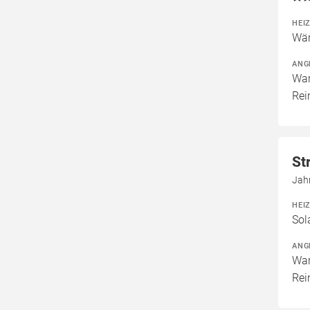
HEI
Wär
ANG
War
Rei
St
Jah
HEI
Sol
ANG
War
Rei