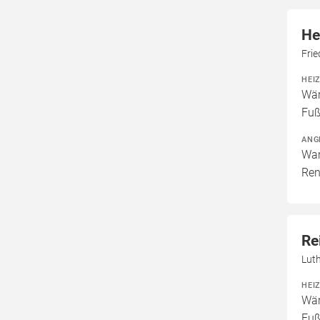
He
Frie
HEI
Wär
Fuß
ANG
War
Ren
Re
Luth
HEI
Wär
Fuß