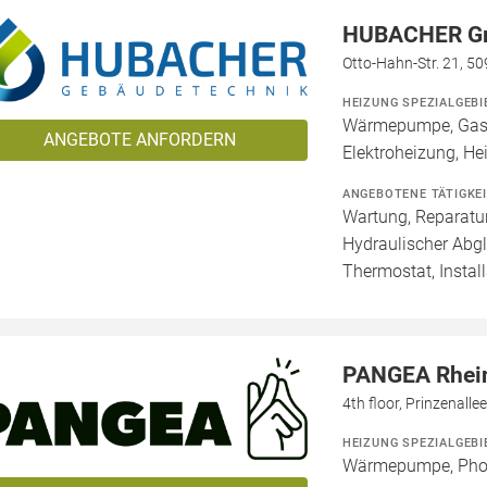
HUBACHER 
Otto-Hahn-Str. 21, 5
HEIZUNG SPEZIALGEBI
Wärmepumpe, Gashe
ANGEBOTE ANFORDERN
Elektroheizung, He
ANGEBOTENE TÄTIGKE
Wartung, Reparatur
Hydraulischer Abg
Thermostat, Install
PANGEA Rhei
4th floor, Prinzenalle
HEIZUNG SPEZIALGEBI
Wärmepumpe, Phot