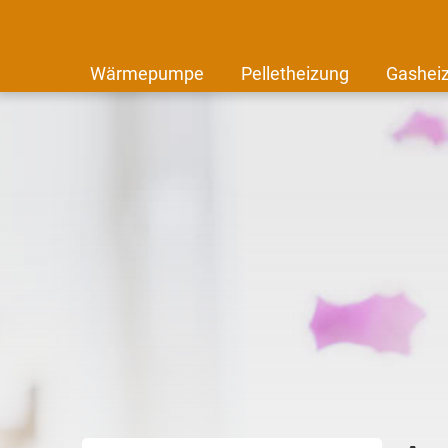
Wärmepumpe
Pelletheizung
Gashei