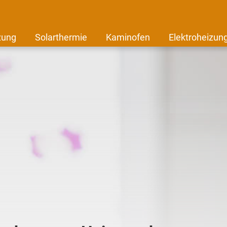
zung
Solarthermie
Kaminofen
Elektroheizun