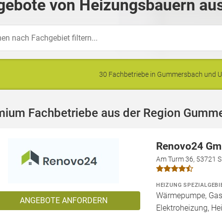
gebote von Heizungsbauern au
30 Fachbetriebe in Gummersbach und 
mium Fachbetriebe aus der Region Gumm
Renovo24 G
Am Turm 36, 53721 S
HEIZUNG SPEZIALGEBI
Wärmepumpe, Gashe
ANGEBOTE ANFORDERN
Elektroheizung, He