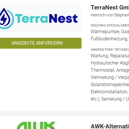
TerraNest G
Heinrich-von-Stephan
HEIZUNG SPEZIALGEBI
Wärmepumpe, Gashe
Fußbodenheizung, P
ANGEBOTE ANFORDERN
ANGEBOTENE TÄTIGKE
Wartung, Reparatur
Hydraulischer Abg
Thermostat, Anlage
Vermietung / Verp
Solarstromspeicher 
Elektroinstallation
etc.), Sanierung /
AWK-Alternat