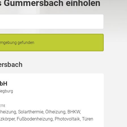
s Gummersbach einholen
Umgebung gefunden
ersbach
mbH
iegburg
ETE
izung, Solarthermie, Ölheizung, BHKW,
izkörper, Fußbodenheizung, Photovoltaik, Türen