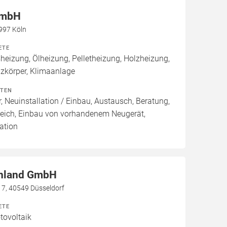
GmbH
0997 Köln
ETE
izung, Ölheizung, Pelletheizung, Holzheizung,
izkörper, Klimaanlage
ITEN
, Neuinstallation / Einbau, Austausch, Beratung,
leich, Einbau von vorhandenem Neugerät,
ation
nland GmbH
e 7, 40549 Düsseldorf
ETE
ovoltaik