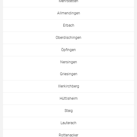
Mehrstetten
Allmendingen
Erbach
Oberdischingen
Öpfingen
Nersingen
Griesingen
Illerkirchberg
Hüttisheim
Staig
Lauterach
Rottenacker