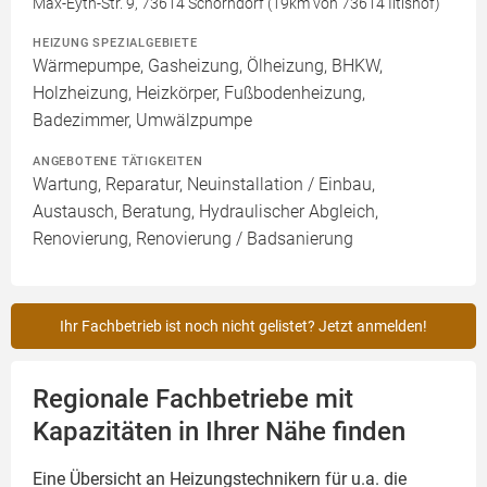
Max-Eyth-Str. 9, 73614 Schorndorf (19km von 73614 Iltishof)
HEIZUNG SPEZIALGEBIETE
Wärmepumpe, Gasheizung, Ölheizung, BHKW,
Holzheizung, Heizkörper, Fußbodenheizung,
Badezimmer, Umwälzpumpe
ANGEBOTENE TÄTIGKEITEN
Wartung, Reparatur, Neuinstallation / Einbau,
Austausch, Beratung, Hydraulischer Abgleich,
Renovierung, Renovierung / Badsanierung
Ihr Fachbetrieb ist noch nicht gelistet? Jetzt anmelden!
Regionale Fachbetriebe mit
Kapazitäten in Ihrer Nähe finden
Eine Übersicht an Heizungstechnikern für u.a. die