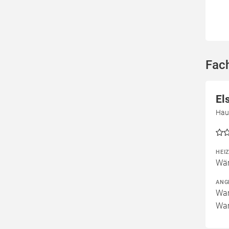
Fach
El
Haup
HEI
Wär
ANG
War
War