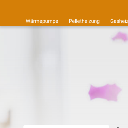
Wärmepumpe
Pelletheizung
Gashei