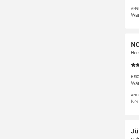
ANG
War
NO
Her
HEI
Wär
ANG
Neu
Jü