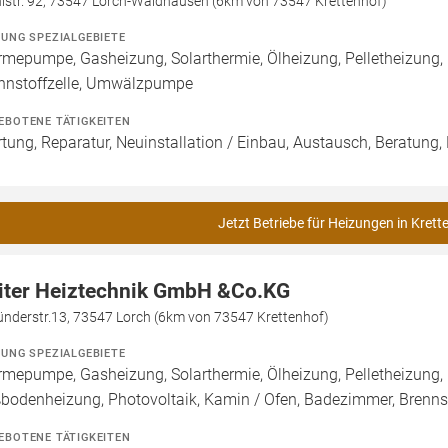
lstr. 92, 73547 Lorch-Waldhausen (6km von 73547 Krettenhof)
ZUNG SPEZIALGEBIETE
mepumpe, Gasheizung, Solarthermie, Ölheizung, Pelletheizung,
nnstoffzelle, Umwälzpumpe
EBOTENE TÄTIGKEITEN
tung, Reparatur, Neuinstallation / Einbau, Austausch, Beratung,
Jetzt Betriebe für Heizungen in Krett
iter Heiztechnik GmbH &Co.KG
nderstr.13, 73547 Lorch (6km von 73547 Krettenhof)
ZUNG SPEZIALGEBIETE
mepumpe, Gasheizung, Solarthermie, Ölheizung, Pelletheizung, 
bodenheizung, Photovoltaik, Kamin / Ofen, Badezimmer, Brenn
EBOTENE TÄTIGKEITEN