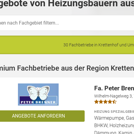
gebote von Heizungsbauern aus
30 Fachbetriebe in Krettenhof und 
mium Fachbetriebe aus der Region Krette
Fa. Peter Bre
Wilhelm-Nagelweg 3,
HEIZUNG SPEZIALGEBI
ANGEBOTE ANFORDERN
Wärmepumpe, Gashe
BHKW, Holzheizung
Dämmung, Kamin /