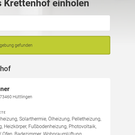
 Krettenhof einholen
Umgebung gefunden
nhof
nner
 73460 Hüttlingen
ETE
izung, Solarthermie, Ölheizung, Pelletheizung,
, Heizkörper, Fußbodenheizung, Photovoltaik,
 Ofen, Badezimmer, Wohnraumlüftung,