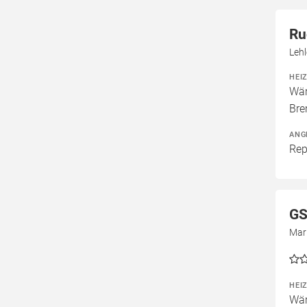
Ru
Leh
HEI
Wär
Bre
ANG
Rep
GS
Mar
HEI
Wär