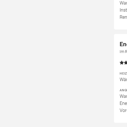
War
Ins
Ren
En
Im 
HEI
Wär
ANG
War
Ene
Vor