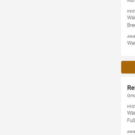
Müh
HEI
Wär
Bre
ANG
War
Re
Gmü
HEI
Wär
Fuß
ANG