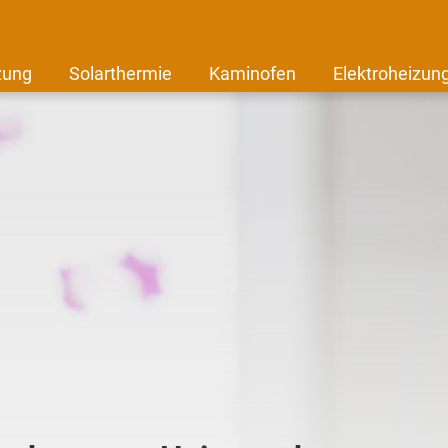
zung
Solarthermie
Kaminofen
Elektroheizun