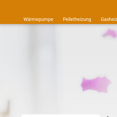
Wärmepumpe
Pelletheizung
Gashei