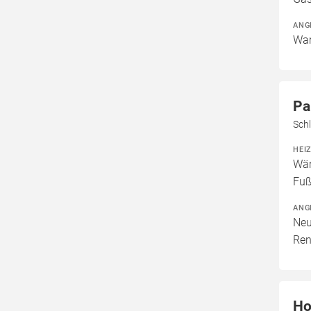
ANG
War
Pa
Sch
HEI
Wär
Fuß
ANG
Neu
Ren
Ho