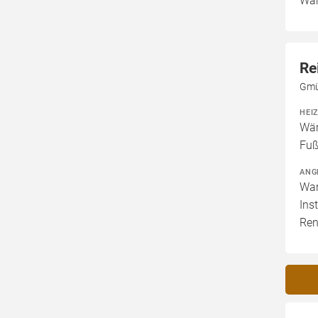
War
Re
Gmü
HEI
Wär
Fuß
ANG
War
Ins
Ren