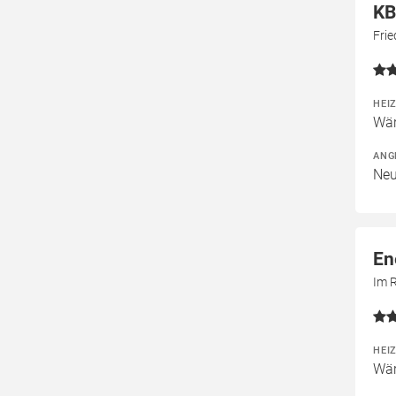
KB
Frie
HEI
Wär
ANG
Neu
En
Im 
HEI
Wär