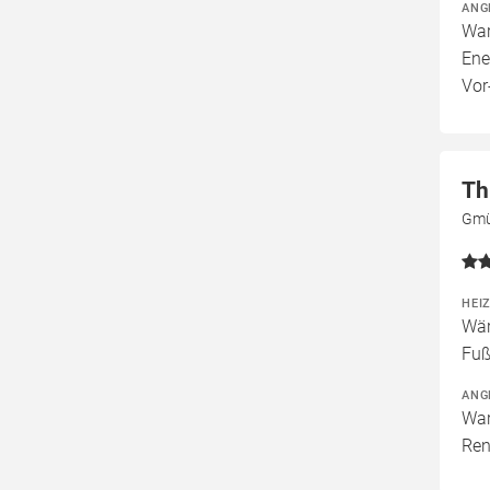
ANG
War
Ene
Vor
Th
Gmü
HEI
Wär
Fuß
ANG
War
Ren