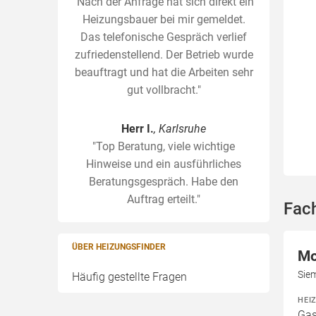
"Nach der Anfrage hat sich direkt ein
Heizungsbauer bei mir gemeldet.
Das telefonische Gespräch verlief
zufriedenstellend. Der Betrieb wurde
beauftragt und hat die Arbeiten sehr
gut vollbracht."
Herr I.
, Karlsruhe
"Top Beratung, viele wichtige
Hinweise und ein ausführliches
Beratungsgespräch. Habe den
Auftrag erteilt."
Fach
ÜBER HEIZUNGSFINDER
Mo
Sie
Häufig gestellte Fragen
HEI
Gas