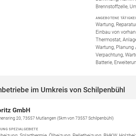
Brennstoffzelle, 
ANGEBOTENE TÄTIGKE
Wartung, Reparatur
Einbau von vorhan
Thermostat, Anlage
Wartung, Planung 
Verpachtung, Wartu
Batterie, Erweiter
betriebe im Umkreis von Schilpenbühl
ritz GmbH
mensring 20, 73557 Mutlangen (5km von 73557 Schilpenbühl)
ZUNG SPEZIALGEBIETE
heizung, Solarthermie, Ölheizung, Pelletheizung, BHKW, Holzhe