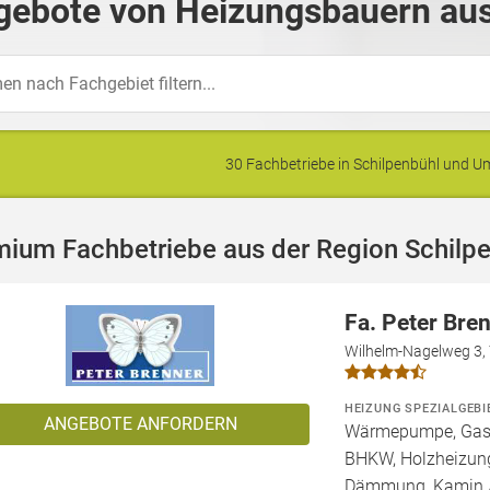
gebote von Heizungsbauern aus
30 Fachbetriebe in Schilpenbühl und 
mium Fachbetriebe aus der Region Schilp
Fa. Peter Bre
Wilhelm-Nagelweg 3,
HEIZUNG SPEZIALGEBI
ANGEBOTE ANFORDERN
Wärmepumpe, Gashe
BHKW, Holzheizung
Dämmung, Kamin /