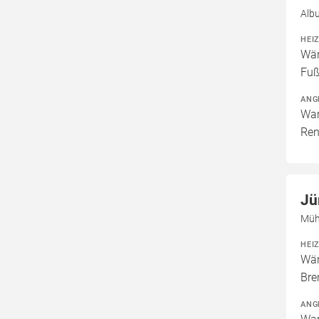
Albu
HEI
Wär
Fuß
ANG
War
Ren
Jü
Müh
HEI
Wär
Bre
ANG