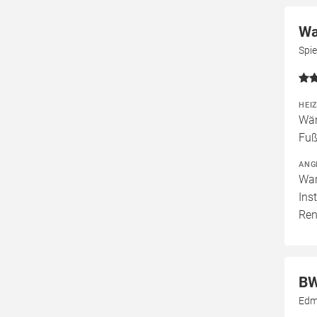
Wa
Spi
HEI
Wär
Fuß
ANG
War
Ins
Ren
BW
Edm