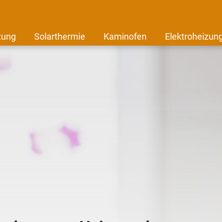
zung
Solarthermie
Kaminofen
Elektroheizun