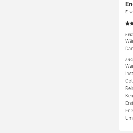
En
Ell
HEI
Wär
Däm
ANG
War
Ins
Opt
Rei
Ker
Ers
Ene
Umb