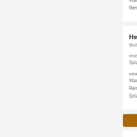
War
Ren
He
Stu
HEI
Sol
ANG
War
Rei
Sol