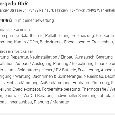
ergedo GbR
wanger Strasse 34, 73492 Rainau/Dalkingen (16km von 73492 Wahlenhal
4
mit einer Bewertung
ZUNG SPEZIALGEBIETE
mepumpe, Solarthermie, Pelletheizung, Holzheizung, Heizkörper,
mung, Kamin / Ofen, Badezimmer, Energieberater, Trockenbau
EBOTENE TÄTIGKEITEN
tung, Reparatur, Neuinstallation / Einbau, Austausch, Beratung,
tallation, Aufbau / Auslegung, Planung / Berechnung, Finanzier
imierung, Solarstromspeicher / PV Batterie, Erweiterung, Ausb
nigung / Wartung, Dachrinnen & Schneefänger, Neueinbau, Dachfe
n- / Einblasdämmung, Außendämmung, Hohlraumdämmung, Reno
tellung Energiekonzept, Fördermittelberatung, Thermografie / Wär
rgieausweis, Vor-Ort Beratung, Individueller Sanierungsfahrplan
au, Innenausbau, Planung / Montage