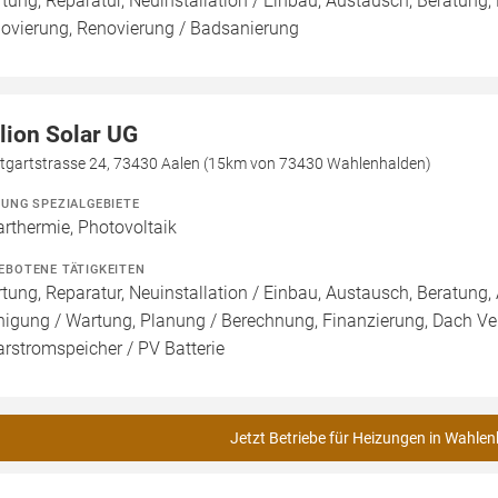
tung, Reparatur, Neuinstallation / Einbau, Austausch, Beratung,
ovierung, Renovierung / Badsanierung
lion Solar UG
ttgartstrasse 24, 73430 Aalen (15km von 73430 Wahlenhalden)
ZUNG SPEZIALGEBIETE
arthermie, Photovoltaik
EBOTENE TÄTIGKEITEN
tung, Reparatur, Neuinstallation / Einbau, Austausch, Beratung, 
nigung / Wartung, Planung / Berechnung, Finanzierung, Dach Ve
arstromspeicher / PV Batterie
Jetzt Betriebe für Heizungen in Wahlen