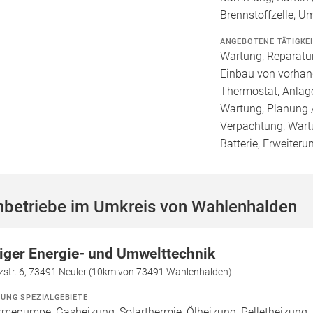
Brennstoffzelle, 
ANGEBOTENE TÄTIGKE
Wartung, Reparatur
Einbau von vorhan
Thermostat, Anlage
Wartung, Planung 
Verpachtung, Wartu
Batterie, Erweiter
hbetriebe im Umkreis von Wahlenhalden
iger Energie- und Umwelttechnik
zstr. 6, 73491 Neuler (10km von 73491 Wahlenhalden)
ZUNG SPEZIALGEBIETE
mepumpe, Gasheizung, Solarthermie, Ölheizung, Pelletheizung, 