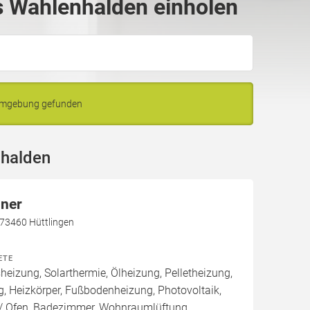
 Wahlenhalden einholen
 Umgebung gefunden
nhalden
nner
 73460 Hüttlingen
ETE
izung, Solarthermie, Ölheizung, Pelletheizung,
, Heizkörper, Fußbodenheizung, Photovoltaik,
 Ofen, Badezimmer, Wohnraumlüftung,