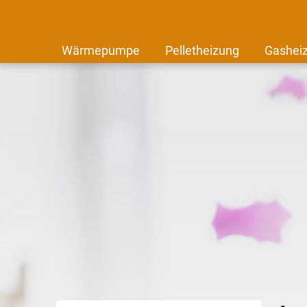
Wärmepumpe
Pelletheizung
Gashei