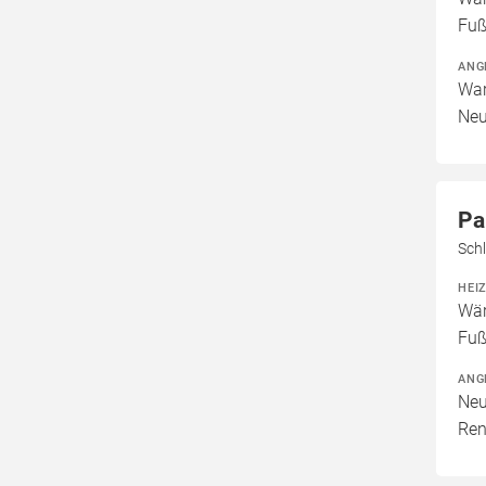
Fuß
ANG
War
Neu
Pa
Sch
HEI
Wär
Fuß
ANG
Neu
Ren