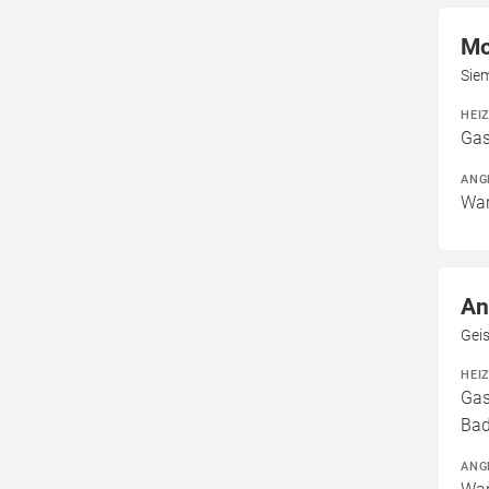
Mo
Sie
HEI
Gas
ANG
War
An
Gei
HEI
Gas
Bad
ANG