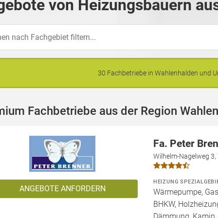
gebote von Heizungsbauern aus
30 Fachbetriebe in Wahlenhalden und
mium Fachbetriebe aus der Region Wahle
Fa. Peter Bre
Wilhelm-Nagelweg 3,
HEIZUNG SPEZIALGEBI
ANGEBOTE ANFORDERN
Wärmepumpe, Gashe
BHKW, Holzheizung
Dämmung, Kamin /