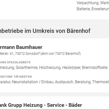
Verpachtung, Wartu
Batterie, Erweiter
hbetriebe im Umkreis von Bärenhof
rmann Baumhauer
llerstr. 41, 73072 Donzdorf (4km von 73072 Bärenhof)
ZUNG SPEZIALGEBIETE
heizung, Solarthermie, Holzheizung, Heizkörper, Brennstoffzelle
EBOTENE TÄTIGKEITEN
aratur, Neuinstallation / Einbau, Austausch, Beratung, Thermos
ank Grupp Heizung - Service - Bäder