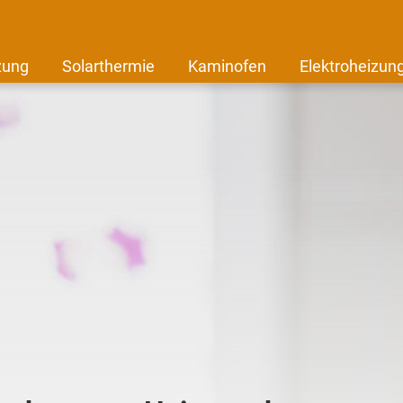
zung
Solarthermie
Kaminofen
Elektroheizun