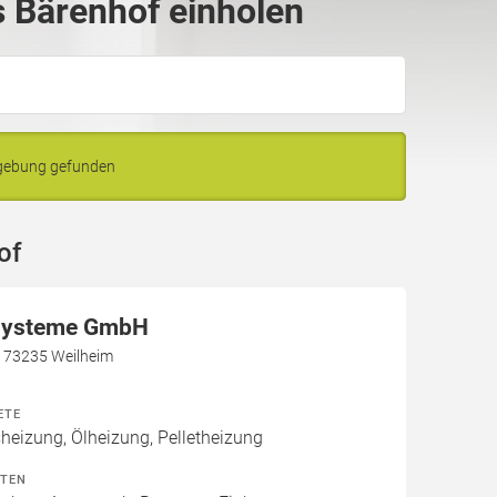
 Bärenhof einholen
mgebung gefunden
of
systeme GmbH
, 73235 Weilheim
ETE
izung, Ölheizung, Pelletheizung
ITEN