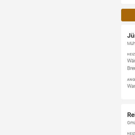
Jü
Müh
HEI
Wär
Bre
ANG
War
Re
Gmü
HEI