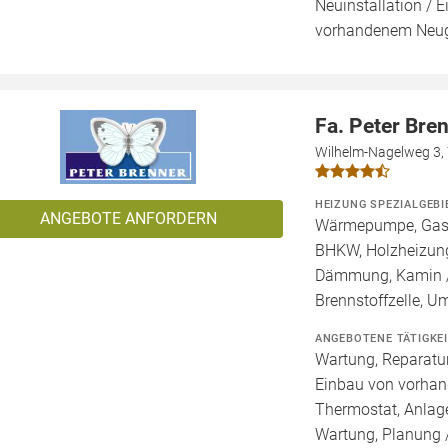
Neuinstallation / 
vorhandenem Neug
Fa. Peter Bre
Wilhelm-Nagelweg 3,
HEIZUNG SPEZIALGEBI
ANGEBOTE ANFORDERN
Wärmepumpe, Gashe
BHKW, Holzheizung
Dämmung, Kamin /
Brennstoffzelle, 
ANGEBOTENE TÄTIGKE
Wartung, Reparatur
Einbau von vorhan
Thermostat, Anlage
Wartung, Planung 