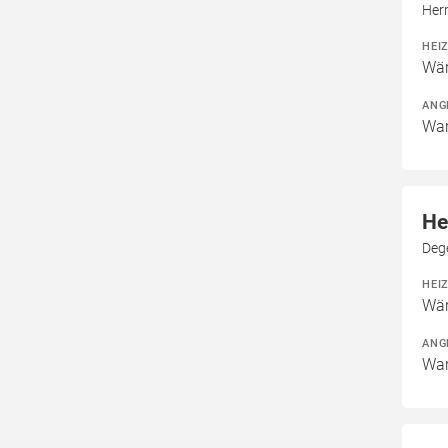
Her
HEI
Wär
ANG
War
He
Dege
HEI
Wär
ANG
War