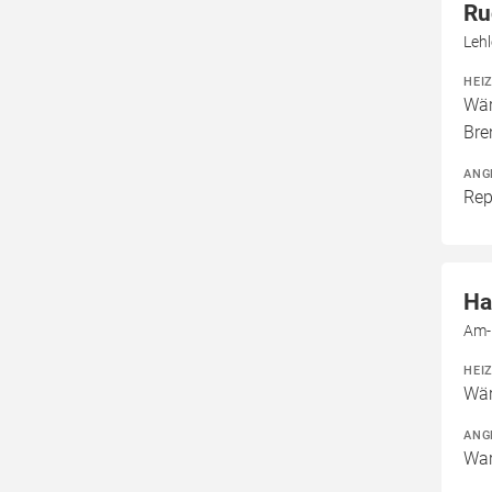
Ru
Leh
HEI
Wär
Bre
ANG
Rep
Ha
Am-
HEI
Wär
ANG
War