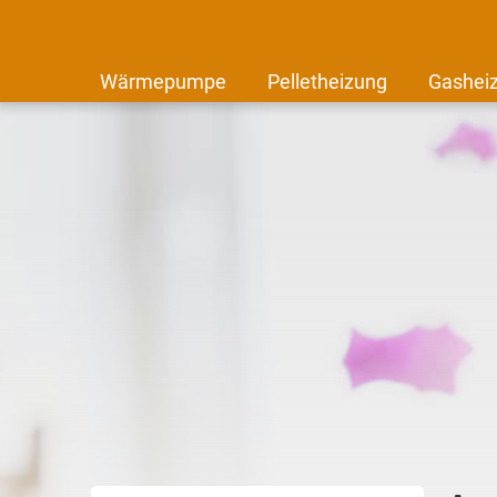
Wärmepumpe
Pelletheizung
Gashei