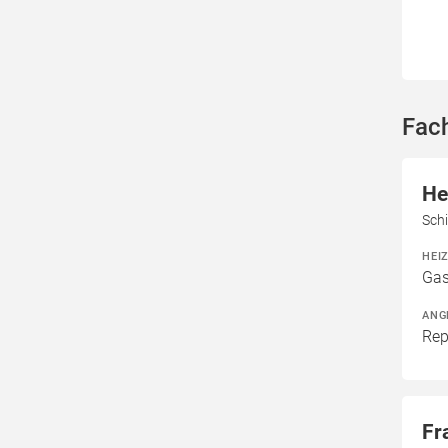
Fac
He
Schi
HEI
Gas
ANG
Rep
Fr