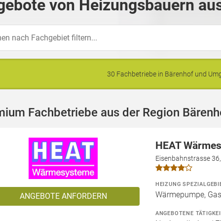
gebote von Heizungsbauern aus
30 Fachbetriebe in Bärenhof und U
mium Fachbetriebe aus der Region Bärenh
HEAT Wärme
Eisenbahnstrasse 36
HEIZUNG SPEZIALGEBI
Wärmepumpe, Gashe
ANGEBOTE ANFORDERN
ANGEBOTENE TÄTIGKE