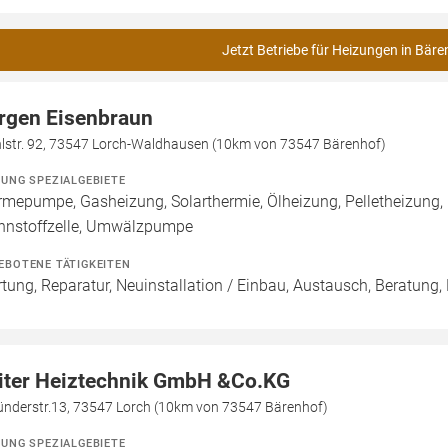
Jetzt Betriebe für Heizungen in Bäre
rgen Eisenbraun
lstr. 92, 73547 Lorch-Waldhausen (10km von 73547 Bärenhof)
ZUNG SPEZIALGEBIETE
mepumpe, Gasheizung, Solarthermie, Ölheizung, Pelletheizung,
nnstoffzelle, Umwälzpumpe
EBOTENE TÄTIGKEITEN
tung, Reparatur, Neuinstallation / Einbau, Austausch, Beratung,
iter Heiztechnik GmbH &Co.KG
nderstr.13, 73547 Lorch (10km von 73547 Bärenhof)
ZUNG SPEZIALGEBIETE