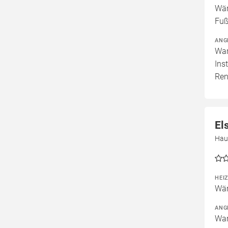
Wär
Fuß
ANG
War
Ins
Ren
El
Hau
HEI
Wär
ANG
War