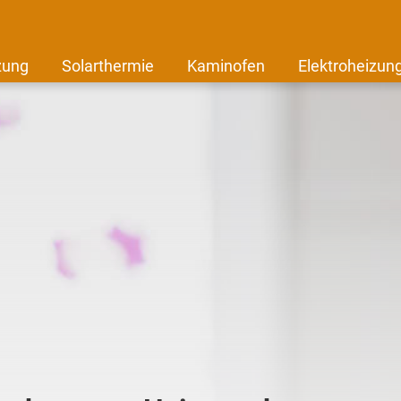
zung
Solarthermie
Kaminofen
Elektroheizun