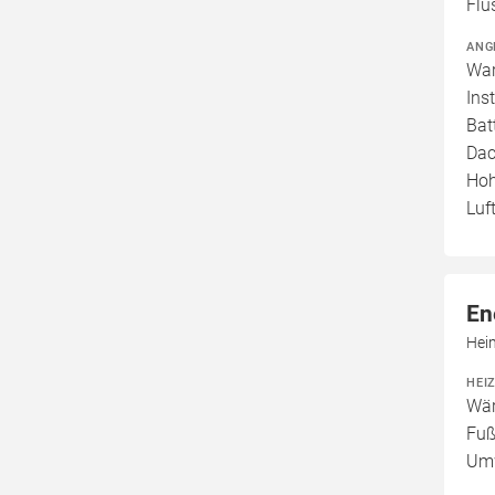
Flü
ANG
War
Ins
Bat
Dac
Hoh
Luf
En
Hei
HEI
Wär
Fuß
Um