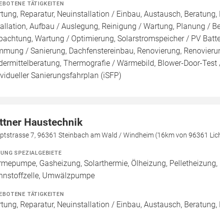
EBOTENE TÄTIGKEITEN
tung, Reparatur, Neuinstallation / Einbau, Austausch, Beratung,
tallation, Aufbau / Auslegung, Reinigung / Wartung, Planung / 
pachtung, Wartung / Optimierung, Solarstromspeicher / PV Batte
mung / Sanierung, Dachfenstereinbau, Renovierung, Renovierung
dermittelberatung, Thermografie / Wärmebild, Blower-Door-Test /
ividueller Sanierungsfahrplan (iSFP)
ttner Haustechnik
ptstrasse 7, 96361 Steinbach am Wald / Windheim (16km von 96361 Lic
ZUNG SPEZIALGEBIETE
mepumpe, Gasheizung, Solarthermie, Ölheizung, Pelletheizung,
nnstoffzelle, Umwälzpumpe
EBOTENE TÄTIGKEITEN
tung, Reparatur, Neuinstallation / Einbau, Austausch, Beratung,