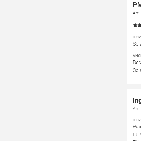
PM
Am 
HEI
Sol
ANG
Ber
Sol
In
Am 
HEI
Wär
Fuß