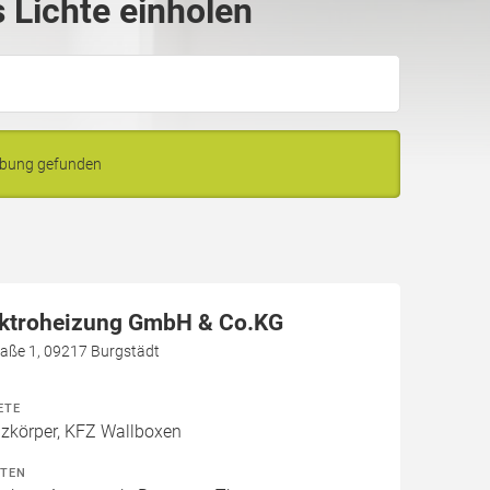
Lichte einholen
ebung gefunden
ektroheizung GmbH & Co.KG
aße 1, 09217 Burgstädt
ETE
izkörper, KFZ Wallboxen
ITEN