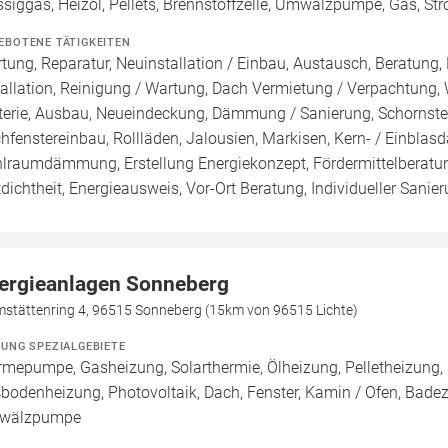
ssiggas, Heizöl, Pellets, Brennstoffzelle, Umwälzpumpe, Gas, St
EBOTENE TÄTIGKEITEN
tung, Reparatur, Neuinstallation / Einbau, Austausch, Beratung,
tallation, Reinigung / Wartung, Dach Vermietung / Verpachtung,
terie, Ausbau, Neueindeckung, Dämmung / Sanierung, Schornste
hfenstereinbau, Rollläden, Jalousien, Markisen, Kern- / Ei
lraumdämmung, Erstellung Energiekonzept, Fördermittelberatun
tdichtheit, Energieausweis, Vor-Ort Beratung, Individueller Sanier
ergieanlagen Sonneberg
mstättenring 4, 96515 Sonneberg (15km von 96515 Lichte)
ZUNG SPEZIALGEBIETE
mepumpe, Gasheizung, Solarthermie, Ölheizung, Pelletheizung, 
bodenheizung, Photovoltaik, Dach, Fenster, Kamin / Ofen, Badezi
wälzpumpe