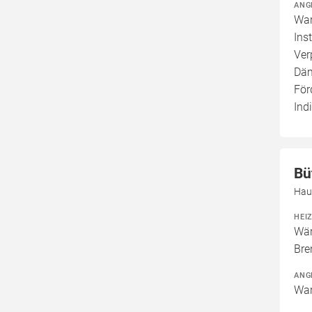
ANG
War
Ins
Ver
Däm
För
Ind
Bü
Hau
HEI
Wär
Bre
ANG
War