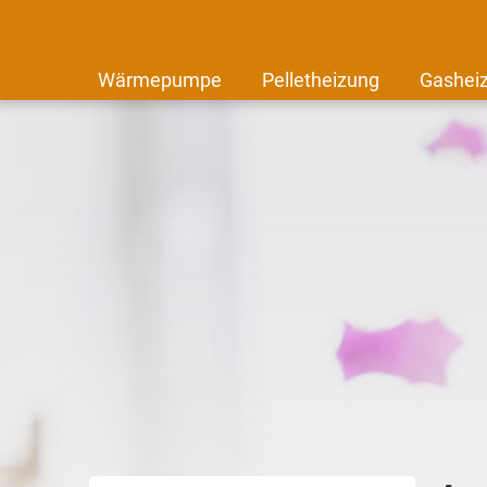
Wärmepumpe
Pelletheizung
Gashei