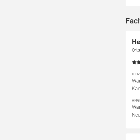
Fach
He
Ort
HEI
Wär
Kam
ANG
War
Neu