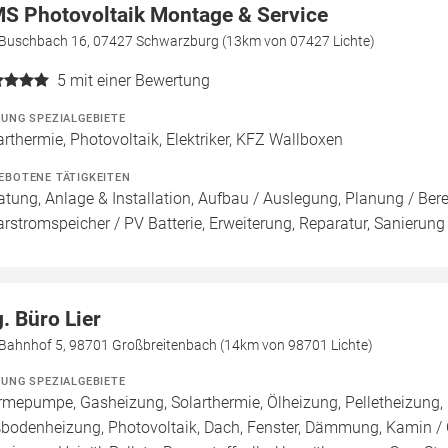
S Photovoltaik Montage & Service
Buschbach 16, 07427 Schwarzburg (13km von 07427 Lichte)
5
mit einer Bewertung
ZUNG SPEZIALGEBIETE
arthermie, Photovoltaik, Elektriker, KFZ Wallboxen
EBOTENE TÄTIGKEITEN
atung, Anlage & Installation, Aufbau / Auslegung, Planung / Be
arstromspeicher / PV Batterie, Erweiterung, Reparatur, Sanierun
g. Büro Lier
Bahnhof 5, 98701 Großbreitenbach (14km von 98701 Lichte)
ZUNG SPEZIALGEBIETE
mepumpe, Gasheizung, Solarthermie, Ölheizung, Pelletheizung, 
bodenheizung, Photovoltaik, Dach, Fenster, Dämmung, Kamin / 