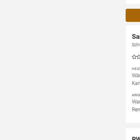
Sa
Sch
HEI
Wär
Kam
ANG
War
Ren
RW