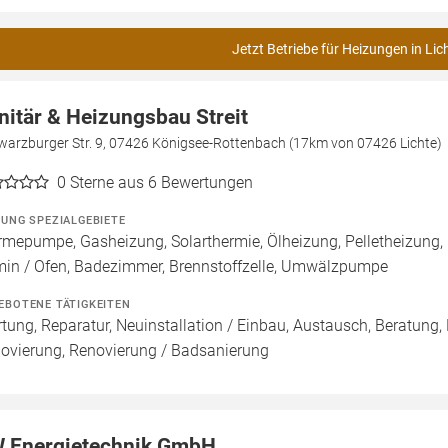
Jetzt Betriebe für Heizungen in Lic
nitär & Heizungsbau Streit
warzburger Str. 9, 07426 Königsee-Rottenbach (17km von 07426 Lichte)
0
Sterne aus 6 Bewertungen
ZUNG SPEZIALGEBIETE
mepumpe, Gasheizung, Solarthermie, Ölheizung, Pelletheizung,
in / Ofen, Badezimmer, Brennstoffzelle, Umwälzpumpe
EBOTENE TÄTIGKEITEN
tung, Reparatur, Neuinstallation / Einbau, Austausch, Beratung,
ovierung, Renovierung / Badsanierung
 Energietechnik GmbH