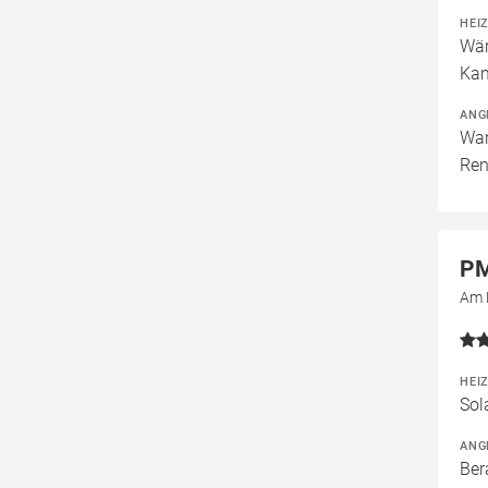
HEI
Wär
Kam
ANG
War
Ren
PM
Am 
HEI
Sol
ANG
Ber