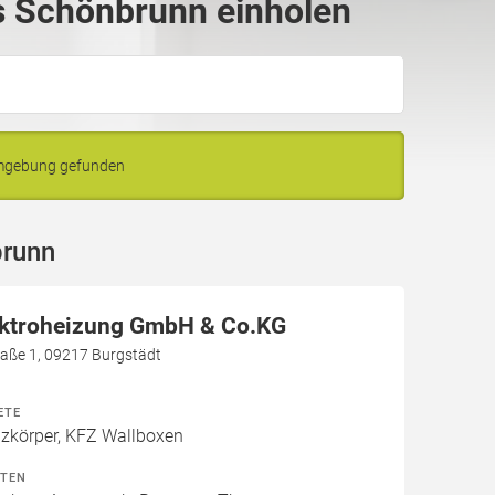
 Schönbrunn einholen
Umgebung gefunden
brunn
ektroheizung GmbH & Co.KG
aße 1, 09217 Burgstädt
ETE
izkörper, KFZ Wallboxen
ITEN