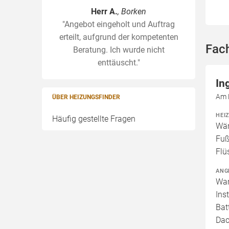
Herr A.
, Borken
"Angebot eingeholt und Auftrag
erteilt, aufgrund der kompetenten
Fac
Beratung. Ich wurde nicht
enttäuscht."
In
Am 
ÜBER HEIZUNGSFINDER
HEI
Häufig gestellte Fragen
Wär
Fuß
Flü
ANG
War
Ins
Bat
Dac