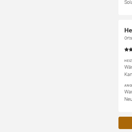
Sol
He
Ort
HEI
Wär
Kam
ANG
War
Neu