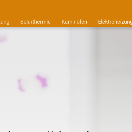
zung
Solarthermie
Kaminofen
Elektroheizun