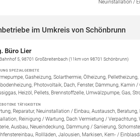
Neuinstallation / 
hbetriebe im Umkreis von Schönbrunn
g. Büro Lier
Bahnhof 5, 98701 Großbreitenbach (11km von 98701 Schönbrunn)
ZUNG SPEZIALGEBIETE
mepumpe, Gasheizung, Solarthermie, Ölheizung, Pelletheizung, 
bodenheizung, Photovoltaik, Dach, Fenster, Dämmung, Kamin / 
ssiggas, Heizöl, Pellets, Brennstoffzelle, Umwälzpumpe, Gas, St
EBOTENE TÄTIGKEITEN
tung, Reparatur, Neuinstallation / Einbau, Austausch, Beratung,
tallation, Reinigung / Wartung, Dach Vermietung / Verpachtung,
terie, Ausbau, Neueindeckung, Dämmung / Sanierung, Schornste
hfenstereinbau, Rollläden, Jalousien, Markisen, Kern- / Ei