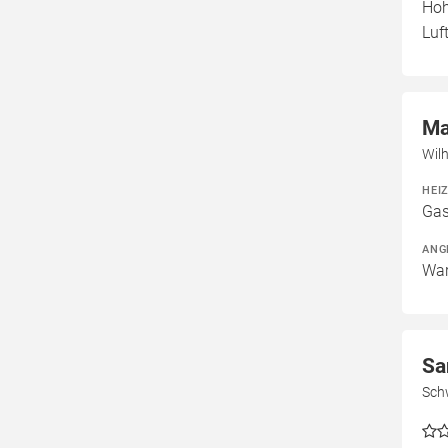
Hoh
Luf
Ma
Wil
HEI
Gas
ANG
War
Sa
Sch