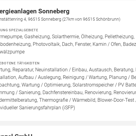
ergieanlagen Sonneberg
mstättenring 4, 96515 Sonneberg (27km von 96515 Schönbrunn)
ZUNG SPEZIALGEBIETE
mepumpe, Gasheizung, Solarthermie, Ölheizung, Pelletheizung, 
bodenheizung, Photovoltaik, Dach, Fenster, Kamin / Ofen, Badezi
wälzpumpe
EBOTENE TÄTIGKEITEN
tung, Reparatur, Neuinstallation / Einbau, Austausch, Beratung,
tallation, Aufbau / Auslegung, Reinigung / Wartung, Planung / 
pachtung, Wartung / Optimierung, Solarstromspeicher / PV Batte
mung / Sanierung, Dachfenstereinbau, Renovierung, Renovierung
dermittelberatung, Thermografie / Wärmebild, Blower-Door-Test /
ividueller Sanierungsfahrplan (iSFP)