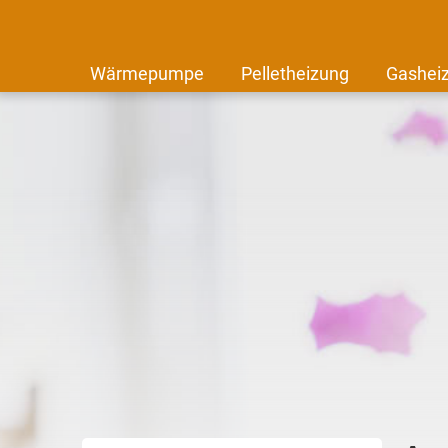
Wärmepumpe
Pelletheizung
Gashei