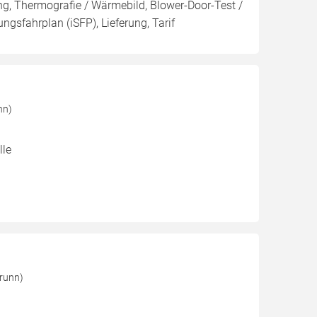
g, Thermografie / Wärmebild, Blower-Door-Test /
ungsfahrplan (iSFP), Lieferung, Tarif
nn)
lle
runn)