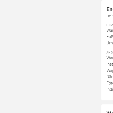
En
Hei
HEI
Wär
Fuß
Um
ANG
War
Ins
Ver
Däm
För
Ind