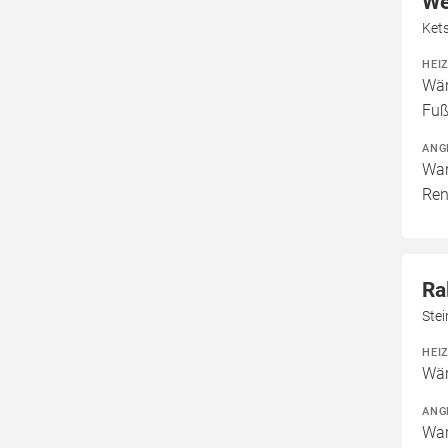
We
Ket
HEI
Wär
Fuß
ANG
War
Ren
Ra
Ste
HEI
Wär
ANG
War