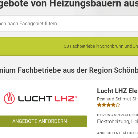
gebote von Heizungsbauern aus
30 Fachbetriebe in Schönbrunn und 
mium Fachbetriebe aus der Region Schön
Lucht LHZ El
Reinhard-Schmidt-Str
HEIZUNG SPEZIALGEBI
ANGEBOTE ANFORDERN
Elektroheizung, He
ANGEBOTENE TÄTIGKE