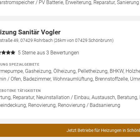
arstromspeicher / PV Batterie, Erweiterung, Reparatur, Sanierun
izung Sanitär Vogler
sstraße 49, 07429 Rohrbach (26km von 07429 Schönbrunn)
5
Sterne aus 3 Bewertungen
ZUNG SPEZIALGEBIETE
mepumpe, Gasheizung, Ölheizung, Pelletheizung, BHKW, Holzhe
in / Ofen, Badezimmer, Wohnraumlüftung, Brennstoffzelle, U
EBOTENE TÄTIGKEITEN
tung, Reparatur, Neuinstallation / Einbau, Austausch, Beratung,
eindeckung, Renovierung, Renovierung / Badsanierung
Jetzt Betriebe für Heizungen in Schön