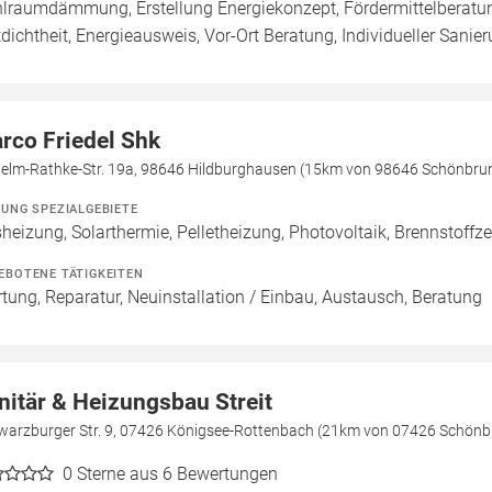
lraumdämmung, Erstellung Energiekonzept, Fördermittelberatun
tdichtheit, Energieausweis, Vor-Ort Beratung, Individueller Sanier
rco Friedel Shk
helm-Rathke-Str. 19a, 98646 Hildburghausen (15km von 98646 Schönbru
ZUNG SPEZIALGEBIETE
heizung, Solarthermie, Pelletheizung, Photovoltaik, Brennstoffze
EBOTENE TÄTIGKEITEN
tung, Reparatur, Neuinstallation / Einbau, Austausch, Beratung
nitär & Heizungsbau Streit
warzburger Str. 9, 07426 Königsee-Rottenbach (21km von 07426 Schönb
0
Sterne aus 6 Bewertungen