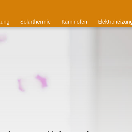
zung
Solarthermie
Kaminofen
Elektroheizun