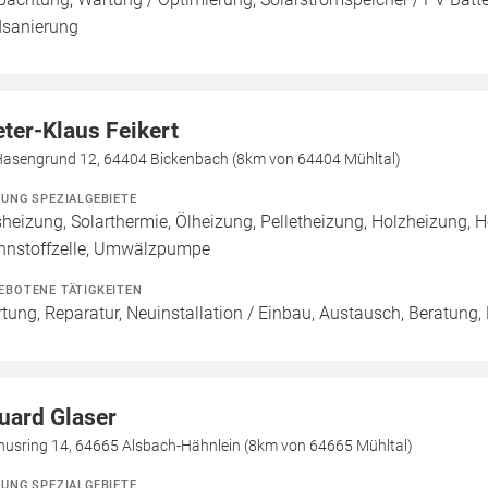
sanierung
eter-Klaus Feikert
Hasengrund 12, 64404 Bickenbach (8km von 64404 Mühltal)
ZUNG SPEZIALGEBIETE
heizung, Solarthermie, Ölheizung, Pelletheizung, Holzheizung,
nnstoffzelle, Umwälzpumpe
EBOTENE TÄTIGKEITEN
tung, Reparatur, Neuinstallation / Einbau, Austausch, Beratung,
uard Glaser
nusring 14, 64665 Alsbach-Hähnlein (8km von 64665 Mühltal)
ZUNG SPEZIALGEBIETE