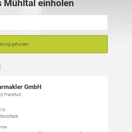
 Mühltal einholen
gebung gefunden
l
larmakler GmbH
22 Frankfurt
ETE
ovoltaik
ITEN