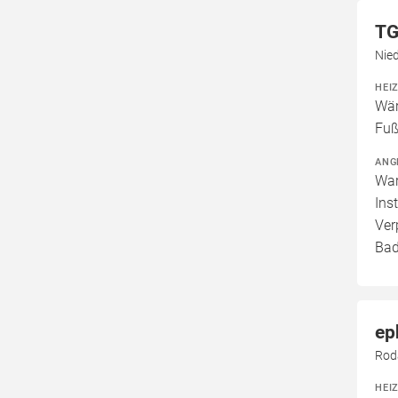
TG
Nie
HEI
Wär
Fuß
ANG
War
Ins
Ver
Bad
ep
Rod
HEI