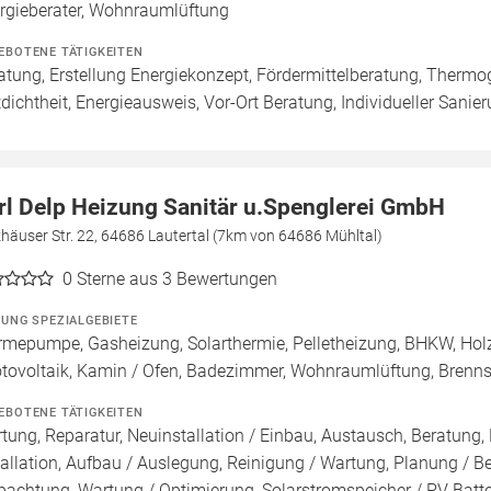
rgieberater, Wohnraumlüftung
EBOTENE TÄTIGKEITEN
atung, Erstellung Energiekonzept, Fördermittelberatung, Thermog
tdichtheit, Energieausweis, Vor-Ort Beratung, Individueller Sanie
rl Delp Heizung Sanitär u.Spenglerei GmbH
häuser Str. 22, 64686 Lautertal (7km von 64686 Mühltal)
0
Sterne aus 3 Bewertungen
ZUNG SPEZIALGEBIETE
mepumpe, Gasheizung, Solarthermie, Pelletheizung, BHKW, Holz
tovoltaik, Kamin / Ofen, Badezimmer, Wohnraumlüftung, Brenn
EBOTENE TÄTIGKEITEN
tung, Reparatur, Neuinstallation / Einbau, Austausch, Beratung,
tallation, Aufbau / Auslegung, Reinigung / Wartung, Planung / 
pachtung, Wartung / Optimierung, Solarstromspeicher / PV Batte