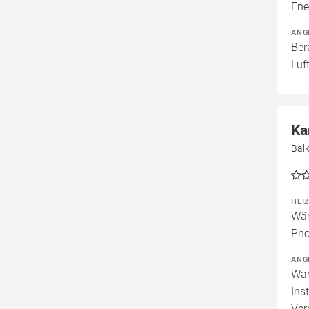
Ene
ANG
Ber
Luf
Ka
Balk
HEI
Wär
Pho
ANG
War
Ins
Ver