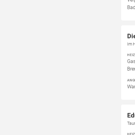
Bad
Di
Im 
HEI
Gas
Bre
ANG
War
Ed
Tau
HEI