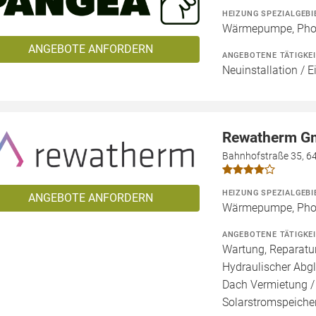
HEIZUNG SPEZIALGEBI
Wärmepumpe, Phot
ANGEBOTE ANFORDERN
ANGEBOTENE TÄTIGKE
Neuinstallation / E
Rewatherm 
Bahnhofstraße 35, 6
HEIZUNG SPEZIALGEBI
ANGEBOTE ANFORDERN
Wärmepumpe, Phot
ANGEBOTENE TÄTIGKE
Wartung, Reparatur
Hydraulischer Abgl
Dach Vermietung /
Solarstromspeicher