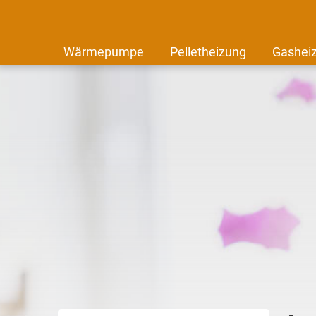
Wärmepumpe
Pelletheizung
Gashei