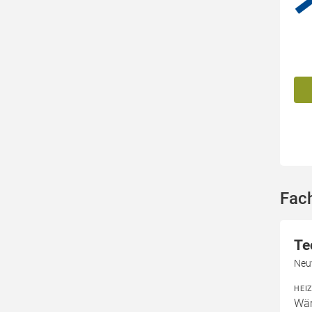
Fac
Te
Neu
HEI
Wä