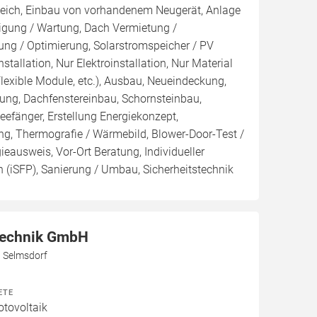
leich, Einbau von vorhandenem Neugerät, Anlage
inigung / Wartung, Dach Vermietung /
ng / Optimierung, Solarstromspeicher / PV
nstallation, Nur Elektroinstallation, Nur Material
Flexible Module, etc.), Ausbau, Neueindeckung,
ng, Dachfenstereinbau, Schornsteinbau,
efänger, Erstellung Energiekonzept,
ng, Thermografie / Wärmebild, Blower-Door-Test /
gieausweis, Vor-Ort Beratung, Individueller
 (iSFP), Sanierung / Umbau, Sicherheitstechnik
Technik GmbH
3 Selmsdorf
ETE
otovoltaik