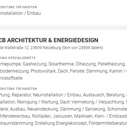
EBOTENE TÄTIGKEITEN
installation / Einbau
CB ARCHITEKTUR & ENERGIEDESIGN
ße Wallstraße 12, 23909 Ratzeburg (5km von 23909 Salem)
ZUNG SPEZIALGEBIETE
mepumpe, Gasheizung, Solarthermie, Ölheizung, Pelletheizung, 
bodenheizung, Photovoltaik, Dach, Fenster, Dämmung, Kamin / 
nnstoffzelle
EBOTENE TÄTIGKEITEN
tung, Reparatur, Neuinstallation / Einbau, Austausch, Beratung,
tallation, Reinigung / Wartung, Dach Vermietung / Verpachtung,
terie, Ausbau, Neueindeckung, Dämmung / Sanierung, Schornste
hfenstereinbau, Rollläden, Jalousien, Markisen, Kern- / Ei
lraumdämmung, Erstellung Energiekonzept, Fördermittelberatun