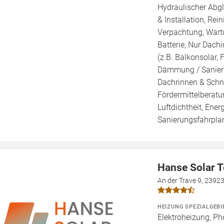
Hydraulischer Abg
& Installation, Re
Verpachtung, Wartu
Batterie, Nur Dachi
(z.B. Balkonsolar, 
Dämmung / Sanieru
Dachrinnen & Schne
Fördermittelberatu
Luftdichtheit, Ener
Sanierungsfahrplan
Hanse Solar 
An der Trave 9, 2392
HEIZUNG SPEZIALGEBI
Elektroheizung, Ph