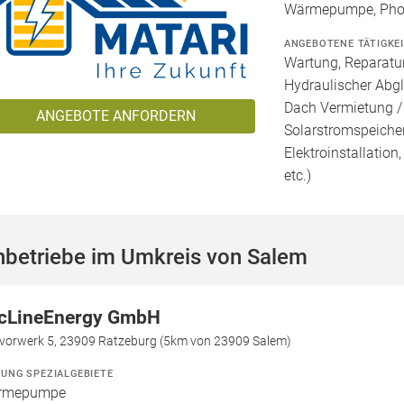
Wärmepumpe, Phot
ANGEBOTENE TÄTIGKE
Wartung, Reparatur
Hydraulischer Abgl
Dach Vermietung /
ANGEBOTE ANFORDERN
Solarstromspeicher 
Elektroinstallation
etc.)
hbetriebe im Umkreis von Salem
cLineEnergy GmbH
vorwerk 5, 23909 Ratzeburg (5km von 23909 Salem)
ZUNG SPEZIALGEBIETE
rmepumpe