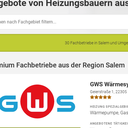
gebote von Heizungsbauern aus
30 Fachbetriebe in Salem und Umg
mium Fachbetriebe aus der Region Salem
GWS Wärmes
Geierstraße 1, 2230
HEIZUNG SPEZIALGEBI
Wärmepumpe, Gas
ANGEBOTENE TÄTIGKE