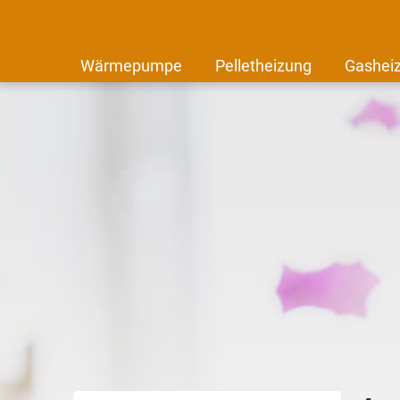
Wärmepumpe
Pelletheizung
Gashei