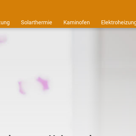
zung
Solarthermie
Kaminofen
Elektroheizun