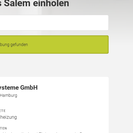
 Salem einholen
ebung gefunden
ysteme GmbH
5 Hamburg
ETE
heizung
ITEN