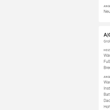
ANG
Neu
A|
Gro
HEI
Wär
Fuß
Bre
ANG
War
Ins
Bat
Dac
Hoh