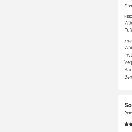
Elbs
HEI
Wär
Fuß
ANG
War
Ins
Ver
Bad
Ber
So
Reic