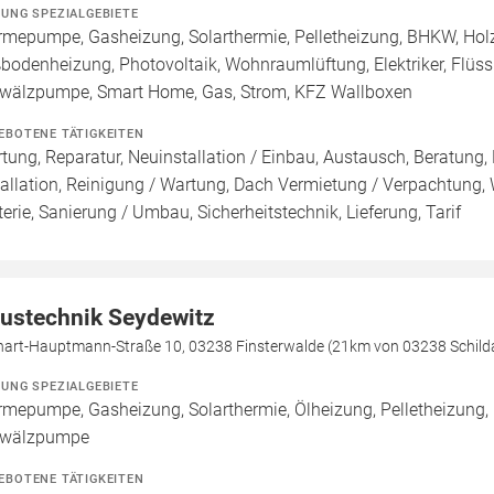
ZUNG SPEZIALGEBIETE
mepumpe, Gasheizung, Solarthermie, Pelletheizung, BHKW, Holzh
bodenheizung, Photovoltaik, Wohnraumlüftung, Elektriker, Flüssig
älzpumpe, Smart Home, Gas, Strom, KFZ Wallboxen
EBOTENE TÄTIGKEITEN
tung, Reparatur, Neuinstallation / Einbau, Austausch, Beratung,
tallation, Reinigung / Wartung, Dach Vermietung / Verpachtung,
terie, Sanierung / Umbau, Sicherheitstechnik, Lieferung, Tarif
ustechnik Seydewitz
hart-Hauptmann-Straße 10, 03238 Finsterwalde (21km von 03238 Schild
ZUNG SPEZIALGEBIETE
mepumpe, Gasheizung, Solarthermie, Ölheizung, Pelletheizung, 
wälzpumpe
EBOTENE TÄTIGKEITEN