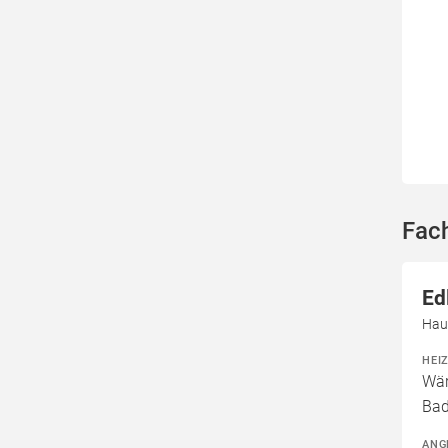
Fach
Ed
Hau
HEI
Wär
Ba
ANG