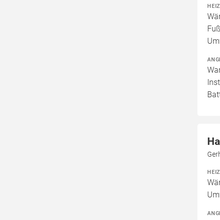
HEI
Wär
Fuß
Umw
ANG
War
Ins
Bat
Ha
Ger
HEI
Wär
Um
ANG