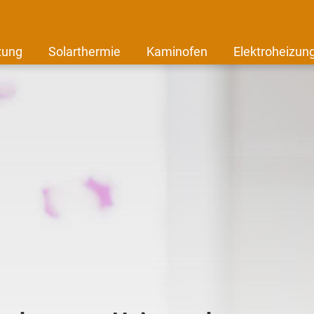
zung
Solarthermie
Kaminofen
Elektroheizun