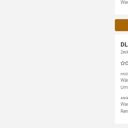
War
DL
Zec
HEI
Wär
Um
ANG
War
Ren