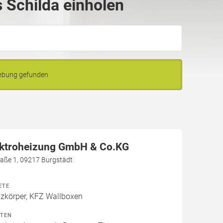
 Schilda einholen
gebung gefunden
a
ektroheizung GmbH & Co.KG
aße 1, 09217 Burgstädt
ETE
izkörper, KFZ Wallboxen
ITEN