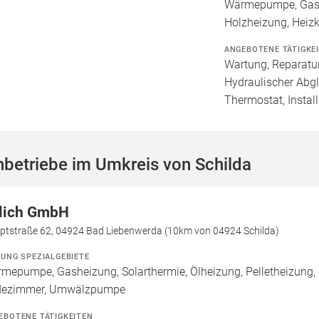
Wärmepumpe, Gashe
Holzheizung, Heiz
ANGEBOTENE TÄTIGKE
Wartung, Reparatur
Hydraulischer Abg
Thermostat, Install
betriebe im Umkreis von Schilda
lich GmbH
ptstraße 62, 04924 Bad Liebenwerda (10km von 04924 Schilda)
ZUNG SPEZIALGEBIETE
mepumpe, Gasheizung, Solarthermie, Ölheizung, Pelletheizung,
dezimmer, Umwälzpumpe
EBOTENE TÄTIGKEITEN