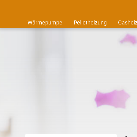
Wärmepumpe
Pelletheizung
Gashei