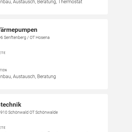
Einbau, Austausch, Beratung, Thermostat
ärmepumpen
96 Senftenberg / OT Hosena
ETE
ITEN
Einbau, Austausch, Beratung
technik
5910 Schönwald OT Schönwalde
ETE