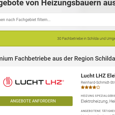
gebote von Heizungsbauern aus
30 Fachbetriebe in Schilda und Um
mium Fachbetriebe aus der Region Schild
Lucht LHZ El
Reinhard-Schmidt-Str
HEIZUNG SPEZIALGEBI
ANGEBOTE ANFORDERN
Elektroheizung, He
ANGEBOTENE TÄTIGKE