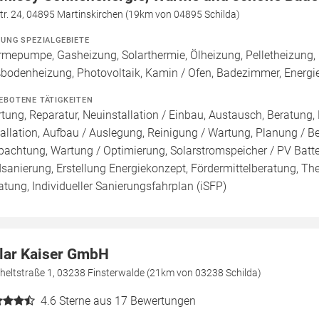
tr. 24, 04895 Martinskirchen (19km von 04895 Schilda)
ZUNG SPEZIALGEBIETE
mepumpe, Gasheizung, Solarthermie, Ölheizung, Pelletheizung, 
bodenheizung, Photovoltaik, Kamin / Ofen, Badezimmer, Energi
EBOTENE TÄTIGKEITEN
tung, Reparatur, Neuinstallation / Einbau, Austausch, Beratung,
tallation, Aufbau / Auslegung, Reinigung / Wartung, Planung / 
pachtung, Wartung / Optimierung, Solarstromspeicher / PV Batte
sanierung, Erstellung Energiekonzept, Fördermittelberatung, Th
atung, Individueller Sanierungsfahrplan (iSFP)
lar Kaiser GmbH
heltstraße 1, 03238 Finsterwalde (21km von 03238 Schilda)
4.6
Sterne aus 17 Bewertungen