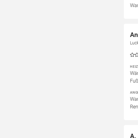
War
An
Luck
HEI
Wär
Fuß
ANG
War
Ren
A.