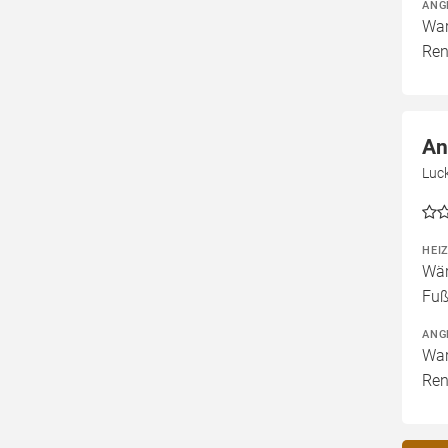
ANG
War
Ren
An
Luck
HEI
Wär
Fuß
ANG
War
Ren