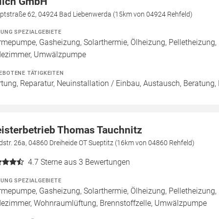
lich GmbH
ptstraße 62, 04924 Bad Liebenwerda (15km von 04924 Rehfeld)
ZUNG SPEZIALGEBIETE
mepumpe, Gasheizung, Solarthermie, Ölheizung, Pelletheizung,
dezimmer, Umwälzpumpe
EBOTENE TÄTIGKEITEN
tung, Reparatur, Neuinstallation / Einbau, Austausch, Beratung,
isterbetrieb Thomas Tauchnitz
str. 26a, 04860 Dreiheide OT Sueptitz (16km von 04860 Rehfeld)
4.7
Sterne aus 3 Bewertungen
ZUNG SPEZIALGEBIETE
mepumpe, Gasheizung, Solarthermie, Ölheizung, Pelletheizung,
ezimmer, Wohnraumlüftung, Brennstoffzelle, Umwälzpumpe