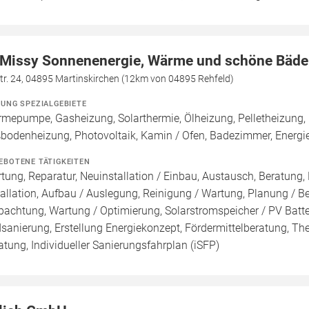
 Missy Sonnenenergie, Wärme und schöne Bäde
tr. 24, 04895 Martinskirchen (12km von 04895 Rehfeld)
ZUNG SPEZIALGEBIETE
mepumpe, Gasheizung, Solarthermie, Ölheizung, Pelletheizung, 
bodenheizung, Photovoltaik, Kamin / Ofen, Badezimmer, Energi
EBOTENE TÄTIGKEITEN
tung, Reparatur, Neuinstallation / Einbau, Austausch, Beratung,
tallation, Aufbau / Auslegung, Reinigung / Wartung, Planung / 
pachtung, Wartung / Optimierung, Solarstromspeicher / PV Batte
sanierung, Erstellung Energiekonzept, Fördermittelberatung, Th
atung, Individueller Sanierungsfahrplan (iSFP)