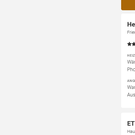
He
Frie
HEI
Wär
Pho
ANG
War
Aus
ET
Hau