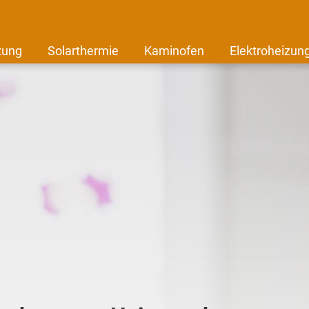
zung
Solarthermie
Kaminofen
Elektroheizun