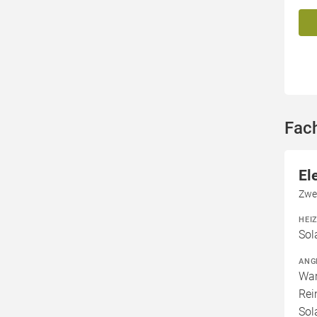
Fac
El
Zwet
HEI
Sol
ANG
War
Rei
Sol