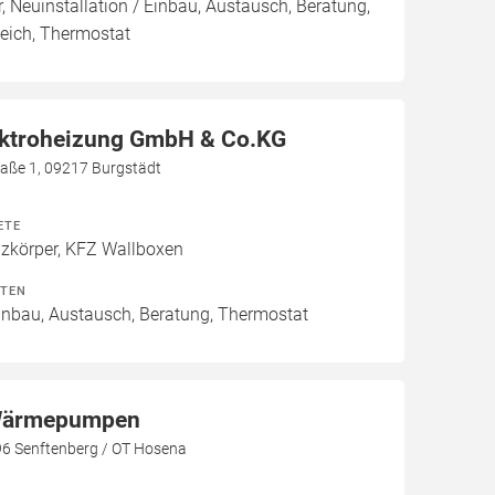
, Neuinstallation / Einbau, Austausch, Beratung,
eich, Thermostat
ektroheizung GmbH & Co.KG
aße 1, 09217 Burgstädt
ETE
izkörper, KFZ Wallboxen
ITEN
Einbau, Austausch, Beratung, Thermostat
ärmepumpen
96 Senftenberg / OT Hosena