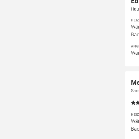
Ed
Hau
HEI
Wär
Ba
ANG
War
Me
Sand
HEI
Wär
Bad