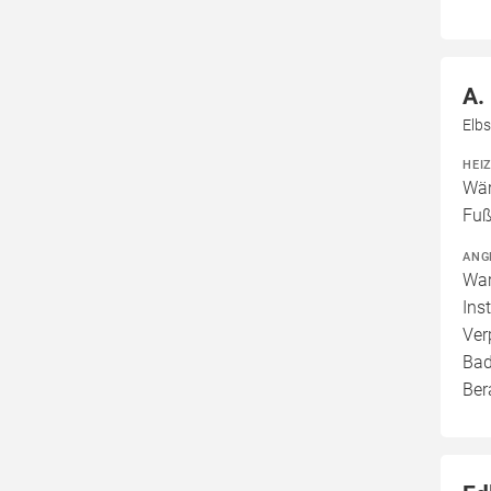
A.
Elbs
HEI
Wär
Fuß
ANG
War
Ins
Ver
Bad
Ber