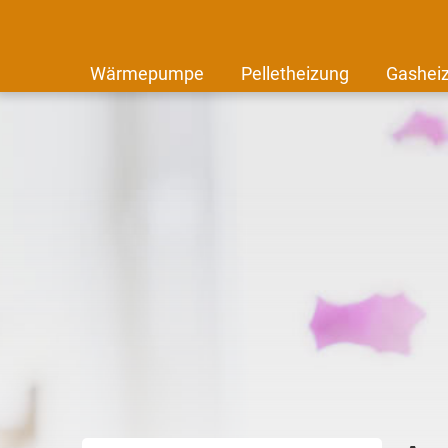
Wärmepumpe
Pelletheizung
Gashei