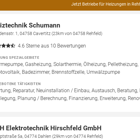
Jetzt Betriebe für Heizungen in Reh
iztechnik Schumann
densstr. 1, 04758 Cavertitz (23km von 04758 Rehfeld)
4.6
Sterne aus 10 Bewertungen
ZUNG SPEZIALGEBIETE
mepumpe, Gasheizung, Solarthermie, Ölheizung, Pelletheizung,
tovoltaik, Badezimmer, Brennstoffzelle, Umwälzpumpe
EBOTENE TÄTIGKEITEN
tung, Reparatur, Neuinstallation / Einbau, Austausch, Beratung,
legung, Planung / Berechnung, Finanzierung, Erweiterung, Reno
H Elektrotechnik Hirschfeld GmbH
ptstraße 5a, 04774 Dahlen (29km von 04774 Rehfeld)