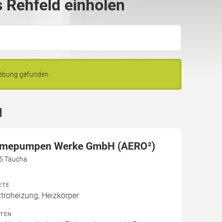
 Rehfeld einholen
gebung gefunden
d
rmepumpen Werke GmbH (AERO²)
5 Taucha
ETE
roheizung, Heizkörper
ITEN