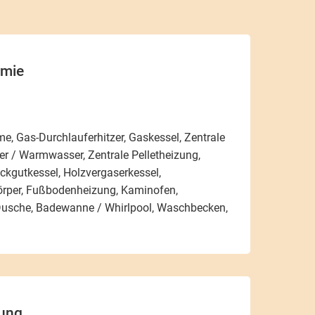
rmie
e, Gas-Durchlauferhitzer, Gaskessel, Zentrale
r / Warmwasser, Zentrale Pelletheizung,
ackgutkessel, Holzvergaserkessel,
örper, Fußbodenheizung, Kaminofen,
usche, Badewanne / Whirlpool, Waschbecken,
ung