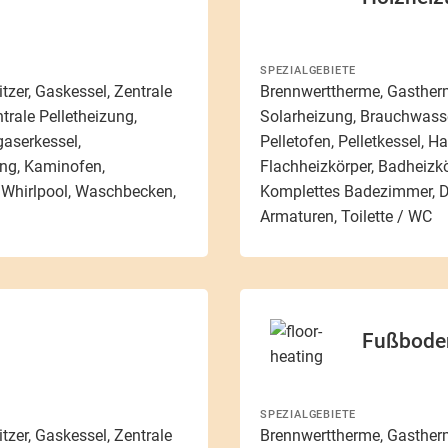
SPEZIALGEBIETE
zer, Gaskessel, Zentrale
Brennwerttherme, Gastherm
rale Pelletheizung,
Solarheizung, Brauchwasse
gaserkessel,
Pelletofen, Pelletkessel, H
ung, Kaminofen,
Flachheizkörper, Badheizk
Whirlpool, Waschbecken,
Komplettes Badezimmer, D
Armaturen, Toilette / WC
Fußbode
SPEZIALGEBIETE
zer, Gaskessel, Zentrale
Brennwerttherme, Gastherm