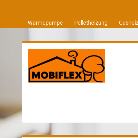
Wärmepumpe
Pelletheizung
Gashei