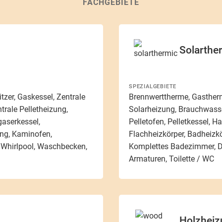
FACHGEBIETE
Solarthe
SPEZIALGEBIETE
zer, Gaskessel, Zentrale
Brennwerttherme, Gastherm
rale Pelletheizung,
Solarheizung, Brauchwasse
gaserkessel,
Pelletofen, Pelletkessel, H
ung, Kaminofen,
Flachheizkörper, Badheizk
Whirlpool, Waschbecken,
Komplettes Badezimmer, D
Armaturen, Toilette / WC
Holzheiz