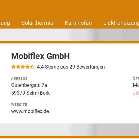
zung
Solarthermie
Kaminofen
Elektroheizun
Mobiflex GmbH
4.4
Sterne aus 29 Bewertungen
ADRESSE
ÖF
Gutenbergstr. 7a
Mo.
59379 Selm/Bork
Je
WEBSITE
www.mobiflex.de