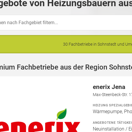
gebote von Heizungsbauern aus
30 Fachbetriebe in Sohnstedt und U
mium Fachbetriebe aus der Region Sohnst
enerix Jena
Max-Steenbeck-Str. 1
HEIZUNG SPEZIALGEBI
Wärmepumpe, Phot
ANGEBOTENE TÄTIGKE
Neuinstallation / E