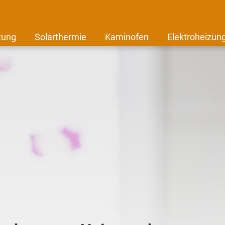
zung
Solarthermie
Kaminofen
Elektroheizun