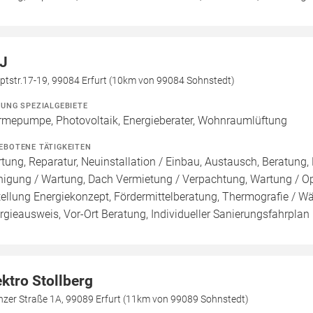
J
ptstr.17-19, 99084 Erfurt (10km von 99084 Sohnstedt)
ZUNG SPEZIALGEBIETE
mepumpe, Photovoltaik, Energieberater, Wohnraumlüftung
EBOTENE TÄTIGKEITEN
tung, Reparatur, Neuinstallation / Einbau, Austausch, Beratung, 
nigung / Wartung, Dach Vermietung / Verpachtung, Wartung / Opt
tellung Energiekonzept, Fördermittelberatung, Thermografie / Wär
rgieausweis, Vor-Ort Beratung, Individueller Sanierungsfahrplan 
ektro Stollberg
nzer Straße 1A, 99089 Erfurt (11km von 99089 Sohnstedt)