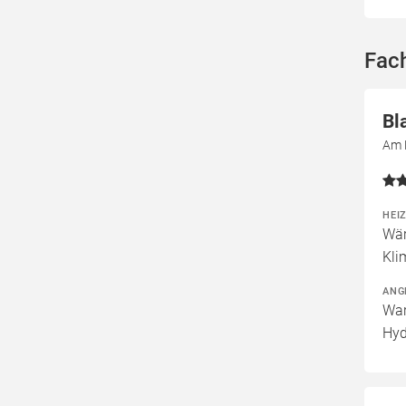
Fac
Bl
Am 
HEI
Wär
Kli
ANG
War
Hyd