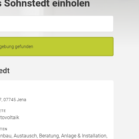
 Sohnstedt einholen
mgebung gefunden
edt
7, 07745 Jena
ETE
ovoltaik
ITEN
inbau, Austausch, Beratung, Anlage & Installation,