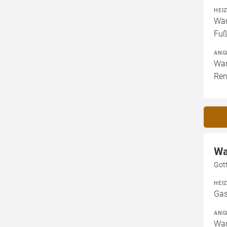
HEI
Wär
Fuß
ANG
War
Ren
Wa
Gott
HEI
Gas
ANG
War