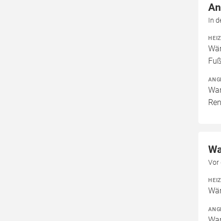
An
In d
HEI
Wär
Fuß
ANG
War
Ren
Wa
Vor
HEI
Wär
ANG
War