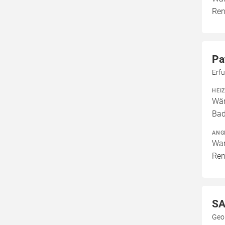
Ren
Pa
Erf
HEI
Wär
Bad
ANG
War
Ren
SA
Geo