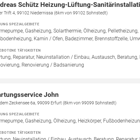
dreas Schütz Heizung-Lüftung-Sanitärinstallat
er Trift 4, 99102 Niedernissa (6km von 99102 Sohnstedt)
ZUNG SPEZIALGEBIETE
mepumpe, Gasheizung, Solarthermie, Ölheizung, Pelletheizung, 
bodenheizung, Kamin / Ofen, Badezimmer, Brennstoffzelle, U
EBOTENE TÄTIGKEITEN
tung, Reparatur, Neuinstallation / Einbau, Austausch, Beratung,
ovierung, Renovierung / Badsanierung
rtungsservice John
 dem Zeckensee 6a, 99099 Erfurt (8km von 99099 Sohnstedt)
ZUNG SPEZIALGEBIETE
mepumpe, Gasheizung, Ölheizung, Heizkörper, Fußbodenheiz
EBOTENE TÄTIGKEITEN
tung, Neuinstallation / Einbau, Austausch, Beratung, Reparatur,