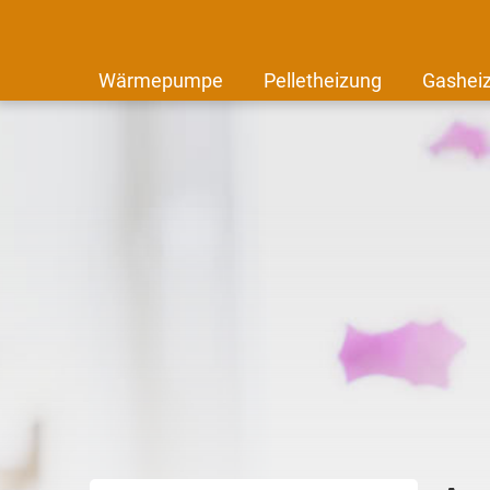
Wärmepumpe
Pelletheizung
Gashei