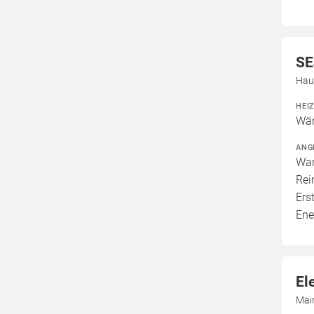
SE
Hau
HEI
Wär
ANG
War
Rei
Ers
Ene
El
Mai