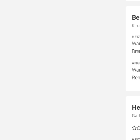
Be
Kirc
HEI
Wär
Bre
ANG
War
Ren
He
Gar
HEI