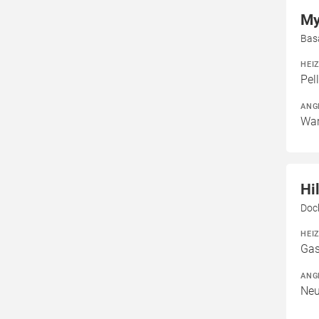
My
Bas
HEI
Pel
ANG
War
Hi
Dock
HEI
Gas
ANG
Neu