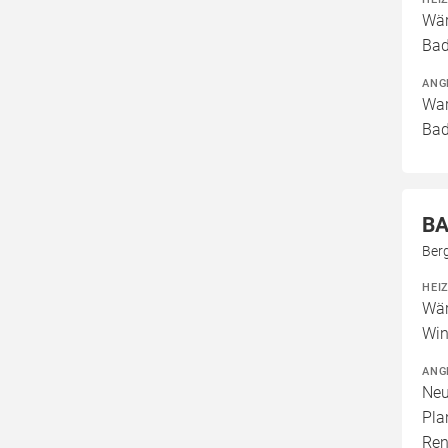
Wär
Bad
ANG
War
Bad
B
Ber
HEI
Wär
Win
ANG
Neu
Pla
Ren