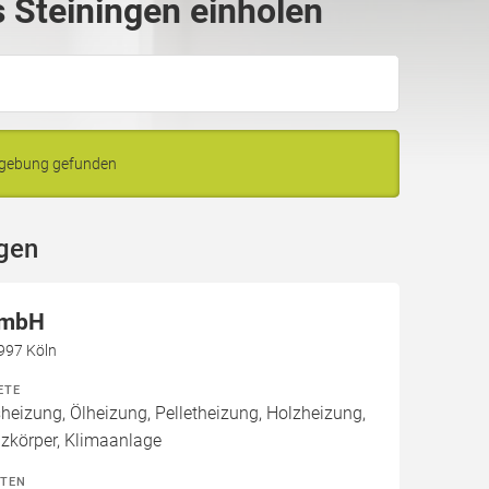
 Steiningen einholen
mgebung gefunden
ngen
GmbH
0997 Köln
ETE
izung, Ölheizung, Pelletheizung, Holzheizung,
izkörper, Klimaanlage
ITEN