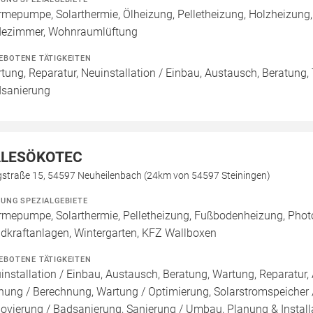
mepumpe, Solarthermie, Ölheizung, Pelletheizung, Holzheizung,
ezimmer, Wohnraumlüftung
EBOTENE TÄTIGKEITEN
tung, Reparatur, Neuinstallation / Einbau, Austausch, Beratung,
sanierung
ALESÖKOTEC
gstraße 15, 54597 Neuheilenbach (24km von 54597 Steiningen)
ZUNG SPEZIALGEBIETE
mepumpe, Solarthermie, Pelletheizung, Fußbodenheizung, Photov
dkraftanlagen, Wintergarten, KFZ Wallboxen
EBOTENE TÄTIGKEITEN
installation / Einbau, Austausch, Beratung, Wartung, Reparatur, 
nung / Berechnung, Wartung / Optimierung, Solarstromspeicher /
ovierung / Badsanierung, Sanierung / Umbau, Planung & Install