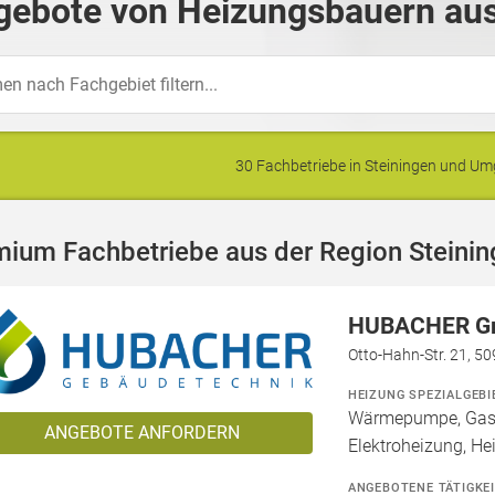
gebote von Heizungsbauern aus
30 Fachbetriebe in Steiningen und U
ium Fachbetriebe aus der Region Steini
HUBACHER 
Otto-Hahn-Str. 21, 5
HEIZUNG SPEZIALGEBI
Wärmepumpe, Gashe
ANGEBOTE ANFORDERN
Elektroheizung, He
ANGEBOTENE TÄTIGKE