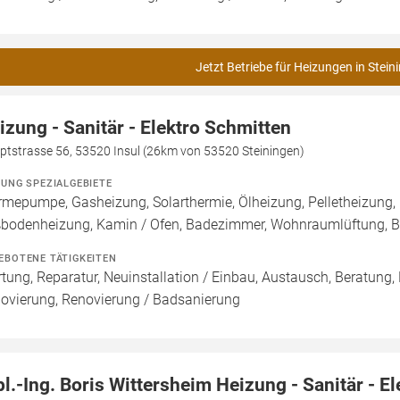
Jetzt Betriebe für Heizungen in Stein
izung - Sanitär - Elektro Schmitten
ptstrasse 56, 53520 Insul (26km von 53520 Steiningen)
ZUNG SPEZIALGEBIETE
mepumpe, Gasheizung, Solarthermie, Ölheizung, Pelletheizung, 
bodenheizung, Kamin / Ofen, Badezimmer, Wohnraumlüftung, B
EBOTENE TÄTIGKEITEN
tung, Reparatur, Neuinstallation / Einbau, Austausch, Beratung,
ovierung, Renovierung / Badsanierung
pl.-Ing. Boris Wittersheim Heizung - Sanitär - El