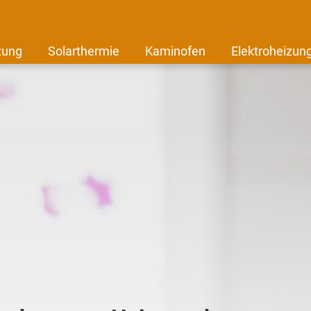
zung
Solarthermie
Kaminofen
Elektroheizun