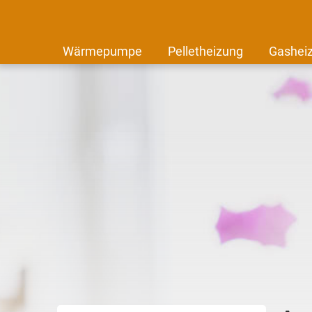
Wärmepumpe
Pelletheizung
Gashei