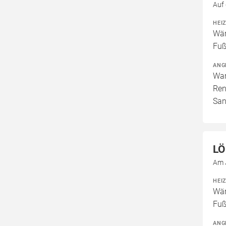
Auf
HEI
Wär
Fuß
ANG
War
Ren
San
LÖ
Am 
HEI
Wär
Fuß
ANG