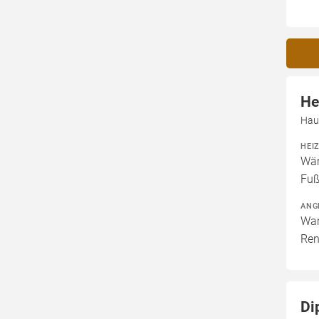
He
Hau
HEI
Wär
Fuß
ANG
War
Ren
Di