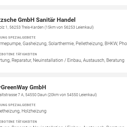
tzsche GmbH Sanitär Handel
olz 1, 56253 Treis-Karden (15km von 56253 Leienkaul)
ZUNG SPEZIALGEBIETE
mepumpe, Gasheizung, Solarthermie, Pelletheizung, BHKW, Photo
EBOTENE TÄTIGKEITEN
tung, Reparatur, Neuinstallation / Einbau, Austausch, Beratung
GreenWay GmbH
altstrasse 7 A, 54550 Daun (20km von 54550 Leienkaul)
ZUNG SPEZIALGEBIETE
letheizung, Holzheizung
EBOTENE TÄTIGKEITEN