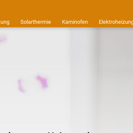
zung
Solarthermie
Kaminofen
Elektroheizun