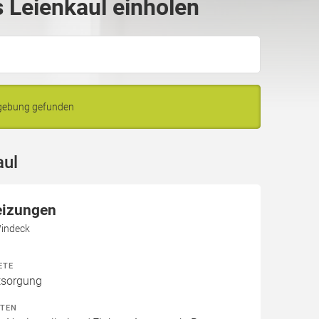
 Leienkaul einholen
mgebung gefunden
aul
eizungen
Windeck
ETE
tsorgung
ITEN