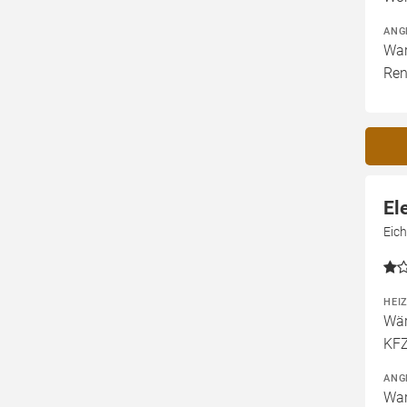
ANG
War
Ren
El
Eic
HEI
Wär
KFZ
ANG
War