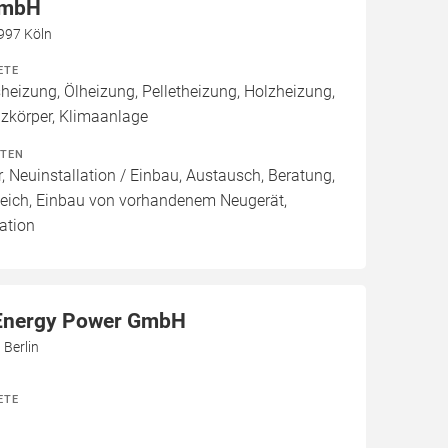
GmbH
0997 Köln
ETE
izung, Ölheizung, Pelletheizung, Holzheizung,
izkörper, Klimaanlage
ITEN
, Neuinstallation / Einbau, Austausch, Beratung,
leich, Einbau von vorhandenem Neugerät,
ation
Energy Power GmbH
 Berlin
ETE