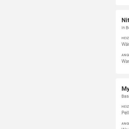
Ni
In B
HEI
Wär
ANG
War
My
Bas
HEI
Pel
ANG