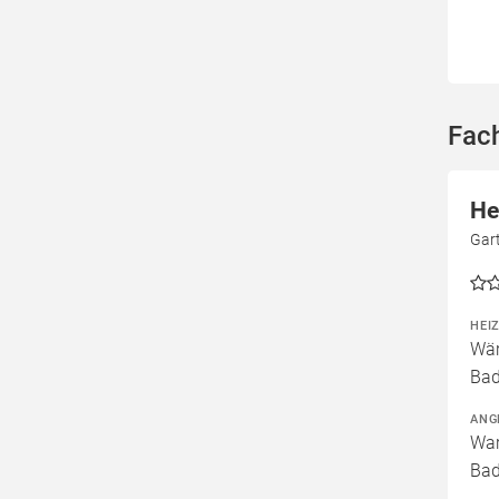
Fach
He
Gar
HEI
Wär
Bad
ANG
War
Bad