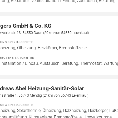
tung, Reparatur, Neuinstallation / Einbau, Austausch, Beratung
lgers GmbH & Co. KG
weilerstr. 13, 54550 Daun (20km von 54550 Leienkaul)
ZUNG SPEZIALGEBIETE
heizung, Ölheizung, Heizkörper, Brennstoffzelle
EBOTENE TÄTIGKEITEN
installation / Einbau, Austausch, Beratung, Thermostat, Wartun
dreas Abel Heizung-Sanitär-Solar
nsstraße 1, 56743 Mendig (21km von 56743 Leienkaul)
ZUNG SPEZIALGEBIETE
heizung, Solarthermie, Ölheizung, Holzheizung, Heizkörper, Fu
nraumlüftung, Klimaanlage, Brennstoffzelle, Umwälzpumpe