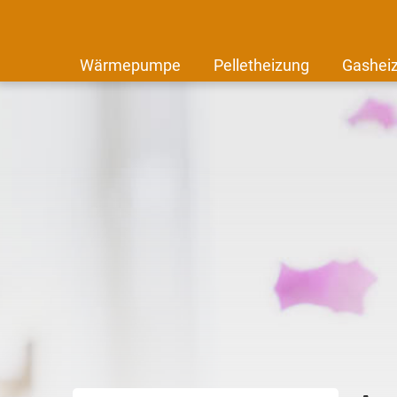
Wärmepumpe
Pelletheizung
Gashei