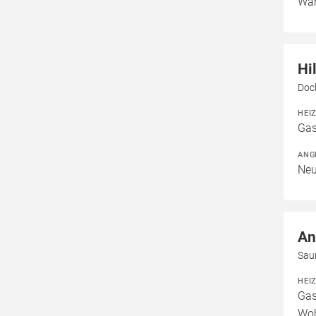
War
Hi
Dock
HEI
Gas
ANG
Neu
An
Sau
HEI
Gas
Woh