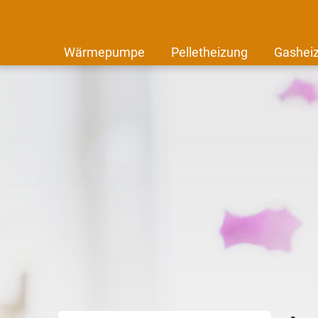
Wärmepumpe
Pelletheizung
Gashei