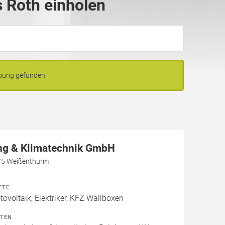
 Roth einholen
ebung gefunden
g & Klimatechnik GmbH
75 Weißenthurm
ETE
voltaik, Elektriker, KFZ Wallboxen
ITEN