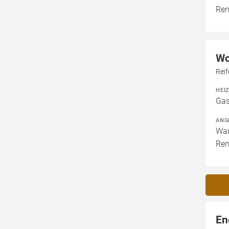
Ren
Wo
Rei
HEI
Gas
ANG
War
Ren
En