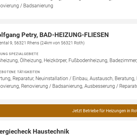
ovierung / Badsanierung
lfgang Petry, BAD-HEIZUNG-FLIESEN
fental 9, 56321 Rhens (24km von 56321 Roth)
ZUNG SPEZIALGEBIETE
heizung, Ölheizung, Heizkörper, Fußbodenheizung, Badezimmer,
EBOTENE TÄTIGKEITEN
tung, Reparatur, Neuinstallation / Einbau, Austausch, Beratung,
ovierung, Renovierung / Badsanierung, Ausbesserung / Reparatur,
Jetzt Betriebe für Heizungen in Ro
ergiecheck Haustechnik