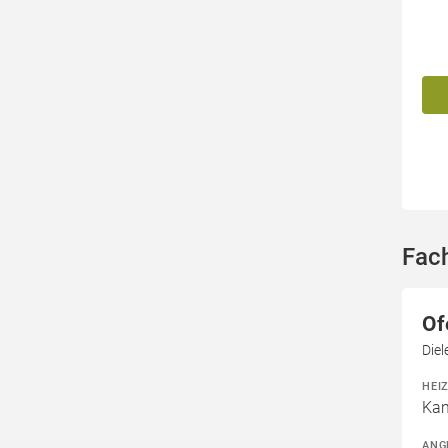
Fac
Of
Die
HEI
Kam
ANG