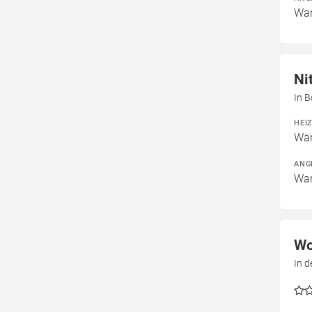
War
Ni
In B
HEI
Wär
ANG
War
Wo
In 