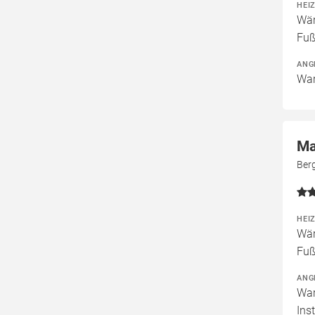
HEI
Wär
Fuß
ANG
War
Ma
Ber
HEI
Wär
Fuß
ANG
War
Ins