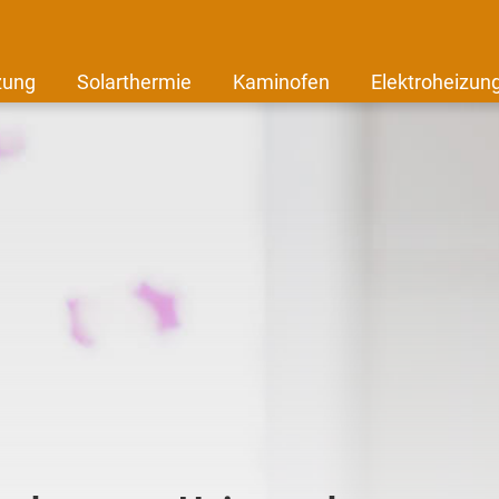
zung
Solarthermie
Kaminofen
Elektroheizun