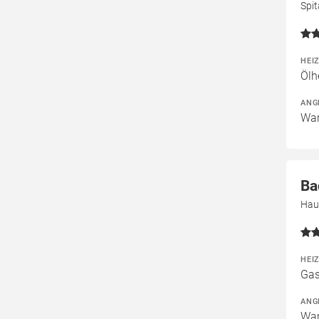
Spi
HEI
Ölh
ANG
War
Ba
Hau
HEI
Gas
ANG
War