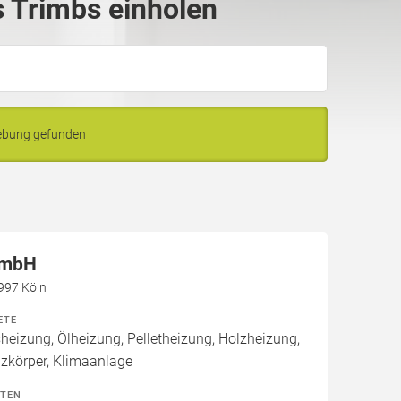
 Trimbs einholen
gebung gefunden
GmbH
0997 Köln
ETE
izung, Ölheizung, Pelletheizung, Holzheizung,
izkörper, Klimaanlage
ITEN