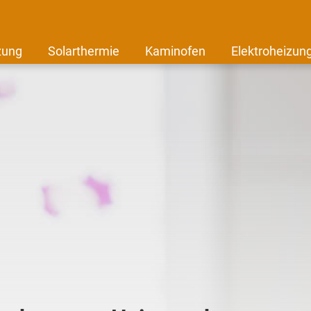
zung
Solarthermie
Kaminofen
Elektroheizun