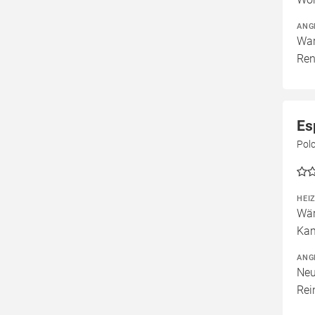
ANG
War
Ren
Es
Pol
HEI
Wär
Kam
ANG
Neu
Rei