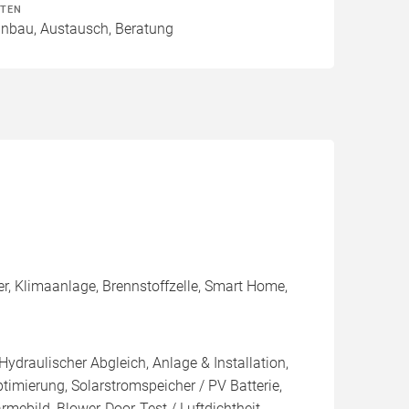
ITEN
Einbau, Austausch, Beratung
er, Klimaanlage, Brennstoffzelle, Smart Home,
Hydraulischer Abgleich, Anlage & Installation,
imierung, Solarstromspeicher / PV Batterie,
mebild, Blower-Door-Test / Luftdichtheit,