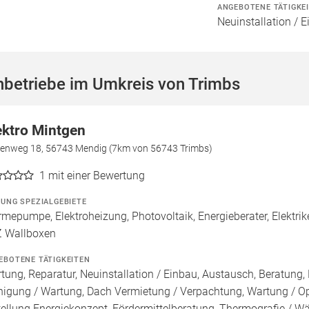
ANGEBOTENE TÄTIGKE
Neuinstallation / 
hbetriebe im Umkreis von Trimbs
ektro Mintgen
henweg 18, 56743 Mendig (7km von 56743 Trimbs)
1
mit einer Bewertung
ZUNG SPEZIALGEBIETE
mepumpe, Elektroheizung, Photovoltaik, Energieberater, Elektrik
 Wallboxen
EBOTENE TÄTIGKEITEN
tung, Reparatur, Neuinstallation / Einbau, Austausch, Beratung, 
nigung / Wartung, Dach Vermietung / Verpachtung, Wartung / Opt
tellung Energiekonzept, Fördermittelberatung, Thermografie / Wär