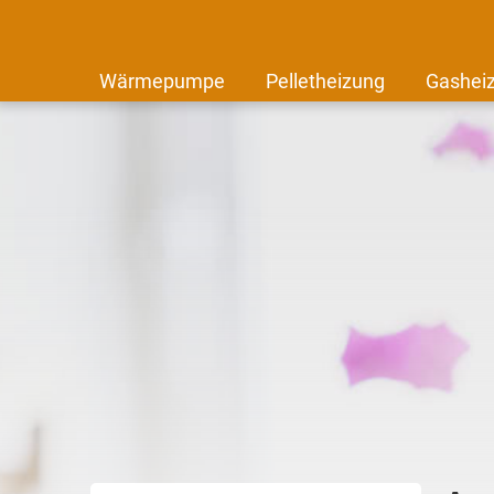
Wärmepumpe
Pelletheizung
Gashei