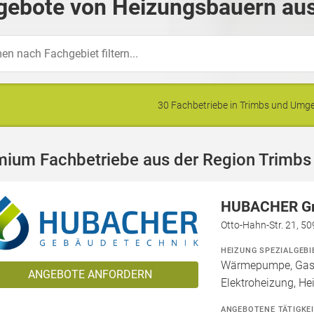
gebote von Heizungsbauern aus
30 Fachbetriebe in Trimbs und Um
mium Fachbetriebe aus der Region Trimbs
HUBACHER 
Otto-Hahn-Str. 21, 5
HEIZUNG SPEZIALGEBI
Wärmepumpe, Gashe
ANGEBOTE ANFORDERN
Elektroheizung, He
ANGEBOTENE TÄTIGKE