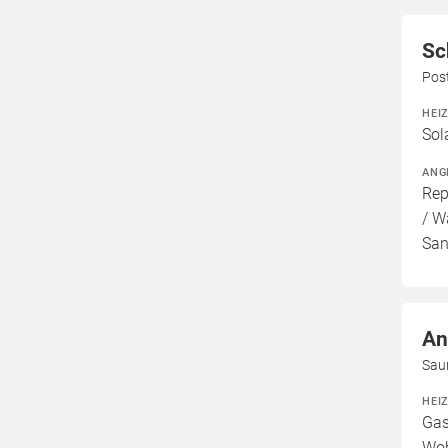
Sc
Pos
HEI
Sol
ANG
Rep
/ W
San
An
Sau
HEI
Gas
Woh