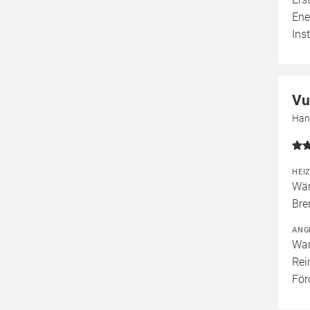
Ene
Ins
Vu
Han
HEI
Wär
Bre
ANG
War
Rei
För