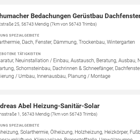
humacher Bedachungen Gerüstbau Dachfenste
tstraße 25, 56743 Mendig (7km von 56743 Trimbs)
ZUNG SPEZIALGEBIETE
arthermie, Dach, Fenster, Dämmung, Trockenbau, Wintergarten
EBOTENE TÄTIGKEITEN
aratur, Neuinstallation / Einbau, Austausch, Beratung, Ausbau
artung, Schornsteinbau, Dachrinnen & Schneefänger, Dachfens
ierung / Umbau, Innenausbau, Planung / Montage
dreas Abel Heizung-Sanitär-Solar
nsstraße 1, 56743 Mendig (7km von 56743 Trimbs)
ZUNG SPEZIALGEBIETE
heizung, Solarthermie, Ölheizung, Holzheizung, Heizkörper, Fu
nraumlüftung, Klimaanlage, Brennstoffzelle, Umwälzpumpe