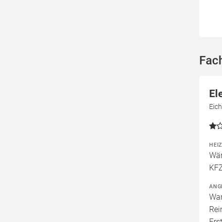
Fac
El
Eic
HEI
Wär
KFZ
ANG
War
Rei
Ers