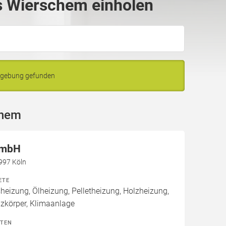
s Wierschem einholen
mgebung gefunden
chem
GmbH
0997 Köln
ETE
izung, Ölheizung, Pelletheizung, Holzheizung,
izkörper, Klimaanlage
ITEN