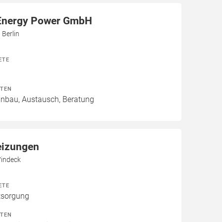
Energy Power GmbH
 Berlin
ETE
ITEN
Einbau, Austausch, Beratung
eizungen
Windeck
ETE
tsorgung
ITEN