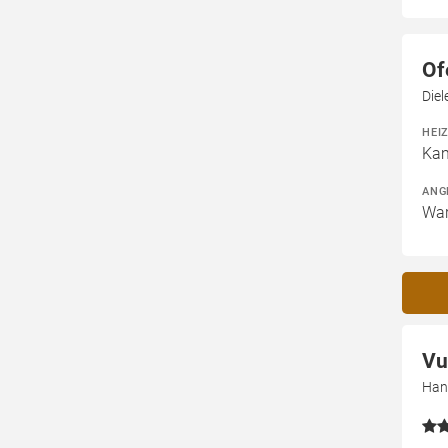
Of
Die
HEI
Kam
ANG
War
Vu
Han