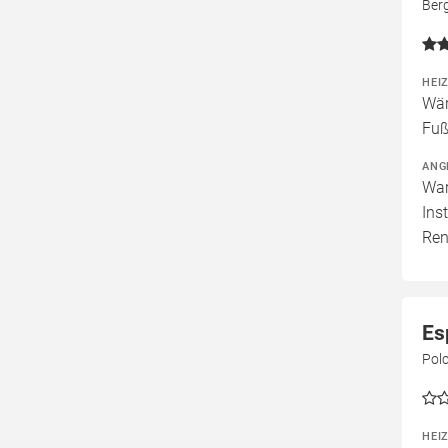
Ber
HEI
Wär
Fuß
ANG
War
Ins
Ren
Es
Pol
HEI