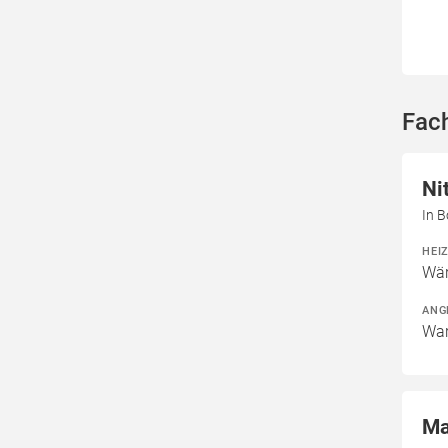
Fac
Ni
In 
HEI
Wär
ANG
War
Ma