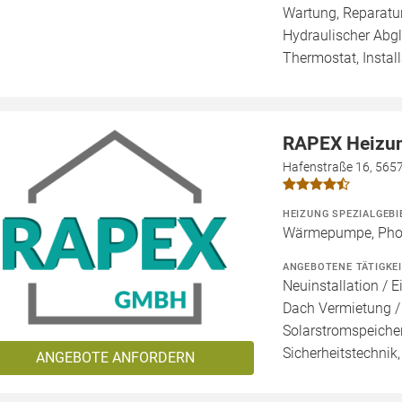
Wartung, Reparatur
Hydraulischer Abg
Thermostat, Install
RAPEX Heizun
Hafenstraße 16, 565
HEIZUNG SPEZIALGEBI
Wärmepumpe, Photo
ANGEBOTENE TÄTIGKE
Neuinstallation / E
Dach Vermietung /
Solarstromspeicher
Sicherheitstechnik
ANGEBOTE ANFORDERN