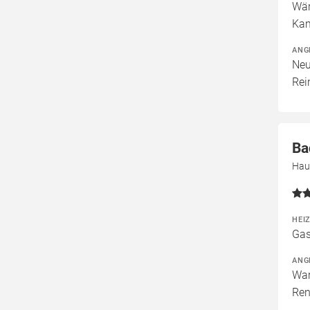
Wär
Kam
ANG
Neu
Rei
Ba
Hau
HEI
Gas
ANG
War
Ren