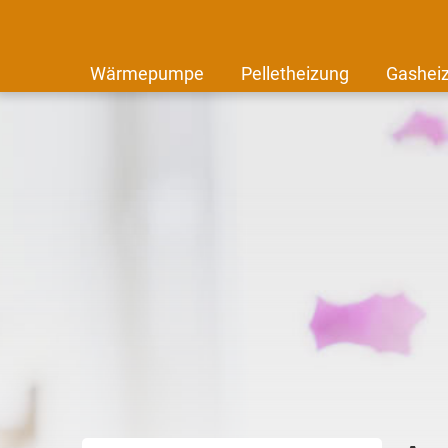
Wärmepumpe
Pelletheizung
Gashei