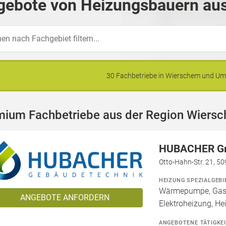
gebote von Heizungsbauern au
30 Fachbetriebe in Wierschem und U
mium Fachbetriebe aus der Region Wiers
HUBACHER 
Otto-Hahn-Str. 21, 5
HEIZUNG SPEZIALGEBI
Wärmepumpe, Gashe
ANGEBOTE ANFORDERN
Elektroheizung, He
ANGEBOTENE TÄTIGKE