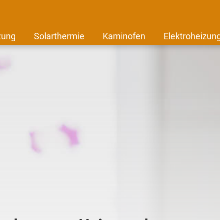
zung
Solarthermie
Kaminofen
Elektroheizun