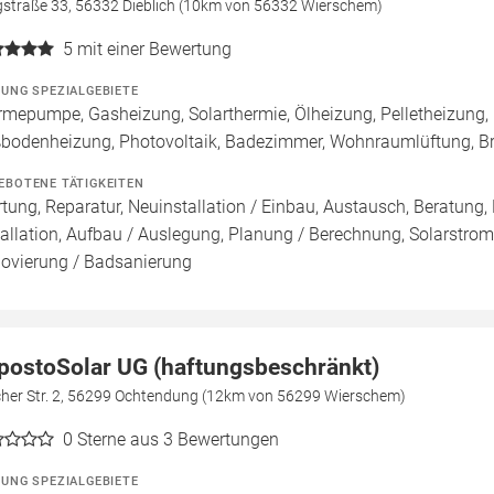
gstraße 33, 56332 Dieblich (10km von 56332 Wierschem)
5
mit einer Bewertung
ZUNG SPEZIALGEBIETE
mepumpe, Gasheizung, Solarthermie, Ölheizung, Pelletheizung, 
bodenheizung, Photovoltaik, Badezimmer, Wohnraumlüftung, B
EBOTENE TÄTIGKEITEN
tung, Reparatur, Neuinstallation / Einbau, Austausch, Beratung,
tallation, Aufbau / Auslegung, Planung / Berechnung, Solarstroms
ovierung / Badsanierung
postoSolar UG (haftungsbeschränkt)
cher Str. 2, 56299 Ochtendung (12km von 56299 Wierschem)
0
Sterne aus 3 Bewertungen
ZUNG SPEZIALGEBIETE