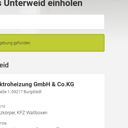
 Unterweid einholen
mgebung gefunden
eid
ektroheizung GmbH & Co.KG
aße 1, 09217 Burgstädt
ETE
izkörper, KFZ Wallboxen
ITEN