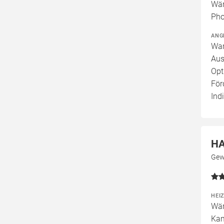
Wär
Pho
ANG
War
Aus
Opt
För
Ind
HA
Gew
HEI
Wär
Kam