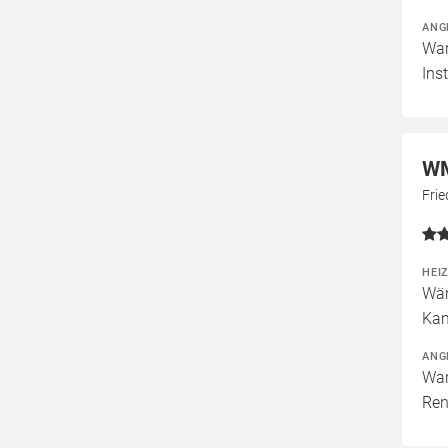
ANG
War
Ins
WM
Fri
HEI
Wär
Kam
ANG
War
Ren