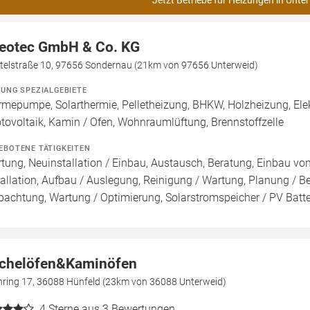
Jetzt Betriebe für Heizungen in Unte
eotec GmbH & Co. KG
htelstraße 10, 97656 Sondernau (21km von 97656 Unterweid)
ZUNG SPEZIALGEBIETE
mepumpe, Solarthermie, Pelletheizung, BHKW, Holzheizung, Ele
tovoltaik, Kamin / Ofen, Wohnraumlüftung, Brennstoffzelle
EBOTENE TÄTIGKEITEN
tung, Neuinstallation / Einbau, Austausch, Beratung, Einbau v
tallation, Aufbau / Auslegung, Reinigung / Wartung, Planung / 
pachtung, Wartung / Optimierung, Solarstromspeicher / PV Batter
chelöfen&Kaminöfen
thring 17, 36088 Hünfeld (23km von 36088 Unterweid)
4
Sterne aus 3 Bewertungen