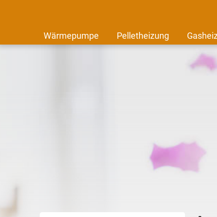
Wärmepumpe
Pelletheizung
Gashei