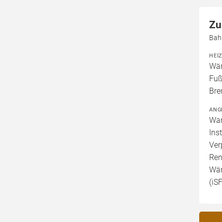
Zu
Bah
HEI
Wär
Fuß
Bre
ANG
War
Ins
Ver
Ren
Wär
(iS