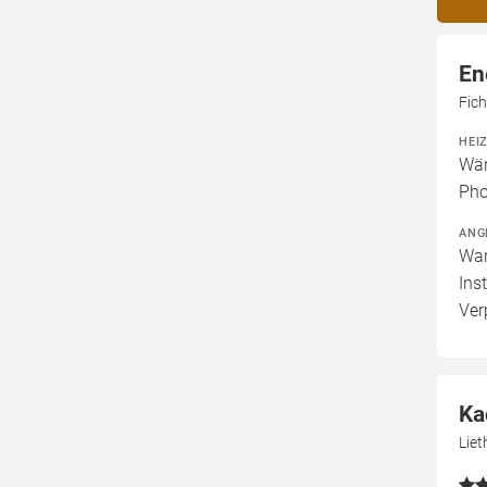
En
Fic
HEI
Wär
Pho
ANG
War
Ins
Ver
Ka
Lie