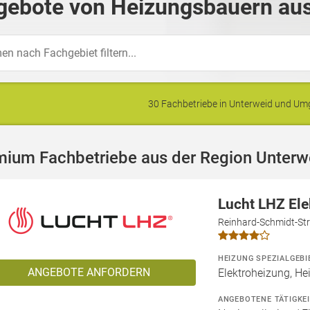
gebote von Heizungsbauern aus
30 Fachbetriebe in Unterweid und U
mium Fachbetriebe aus der Region Unterw
Lucht LHZ El
Reinhard-Schmidt-Str
HEIZUNG SPEZIALGEBI
ANGEBOTE ANFORDERN
Elektroheizung, He
ANGEBOTENE TÄTIGKE