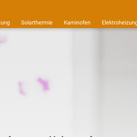
zung
Solarthermie
Kaminofen
Elektroheizun