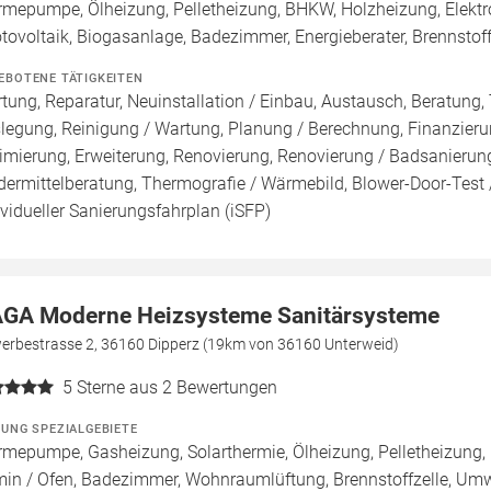
mepumpe, Ölheizung, Pelletheizung, BHKW, Holzheizung, Elektr
tovoltaik, Biogasanlage, Badezimmer, Energieberater, Brennstof
EBOTENE TÄTIGKEITEN
tung, Reparatur, Neuinstallation / Einbau, Austausch, Beratung, 
legung, Reinigung / Wartung, Planung / Berechnung, Finanzieru
imierung, Erweiterung, Renovierung, Renovierung / Badsanierung
dermittelberatung, Thermografie / Wärmebild, Blower-Door-Test /
ividueller Sanierungsfahrplan (iSFP)
GA Moderne Heizsysteme Sanitärsysteme
erbestrasse 2, 36160 Dipperz (19km von 36160 Unterweid)
5
Sterne aus 2 Bewertungen
ZUNG SPEZIALGEBIETE
mepumpe, Gasheizung, Solarthermie, Ölheizung, Pelletheizung, 
in / Ofen, Badezimmer, Wohnraumlüftung, Brennstoffzelle, U