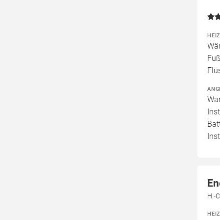
HEI
Wär
Fuß
Flü
ANG
War
Ins
Bat
Ins
En
H.-C
HEI