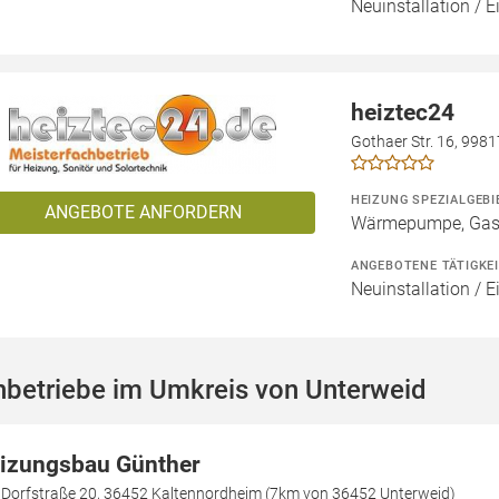
Neuinstallation / 
heiztec24
Gothaer Str. 16, 998
HEIZUNG SPEZIALGEBI
ANGEBOTE ANFORDERN
Wärmepumpe, Gashe
ANGEBOTENE TÄTIGKE
Neuinstallation / 
hbetriebe im Umkreis von Unterweid
izungsbau Günther
e Dorfstraße 20, 36452 Kaltennordheim (7km von 36452 Unterweid)