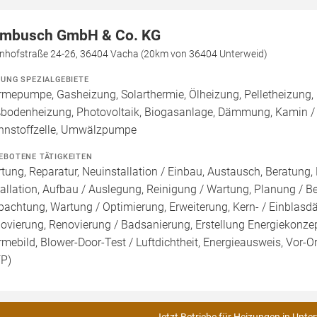
mbusch GmbH & Co. KG
nhofstraße 24-26, 36404 Vacha (20km von 36404 Unterweid)
ZUNG SPEZIALGEBIETE
mepumpe, Gasheizung, Solarthermie, Ölheizung, Pelletheizung, H
bodenheizung, Photovoltaik, Biogasanlage, Dämmung, Kamin / O
nnstoffzelle, Umwälzpumpe
EBOTENE TÄTIGKEITEN
tung, Reparatur, Neuinstallation / Einbau, Austausch, Beratung,
tallation, Aufbau / Auslegung, Reinigung / Wartung, Planung / 
pachtung, Wartung / Optimierung, Erweiterung, Kern- / Ein
ovierung, Renovierung / Badsanierung, Erstellung Energiekonzep
mebild, Blower-Door-Test / Luftdichtheit, Energieausweis, Vor-Or
FP)