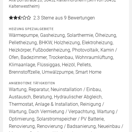
Alte Dorfstraße 20, 36452 Kaltennordheim (5km von 36452
Kaltenwestheim)
2.3
Sterne aus 9 Bewertungen
HEIZUNG SPEZIALGEBIETE
Wärmepumpe, Gasheizung, Solarthermie, Ölheizung,
Pelletheizung, BHKW, Holzheizung, Elektroheizung,
Heizkörper, Fußbodenheizung, Photovoltaik, Kamin /
Ofen, Badezimmer, Trockenbau, Wohnraumlüftung,
Klimaanlage, Flüssiggas, Heizöl, Pellets,
Brennstoffzelle, Umwälzpumpe, Smart Home
ANGEBOTENE TÄTIGKEITEN
Wartung, Reparatur, Neuinstallation / Einbau,
Austausch, Beratung, Hydraulischer Abgleich,
Thermostat, Anlage & Installation, Reinigung /
Wartung, Dach Vermietung / Verpachtung, Wartung /
Optimierung, Solarstromspeicher / PV Batterie,
Renovierung, Renovierung / Badsanierung, Neueinbau /