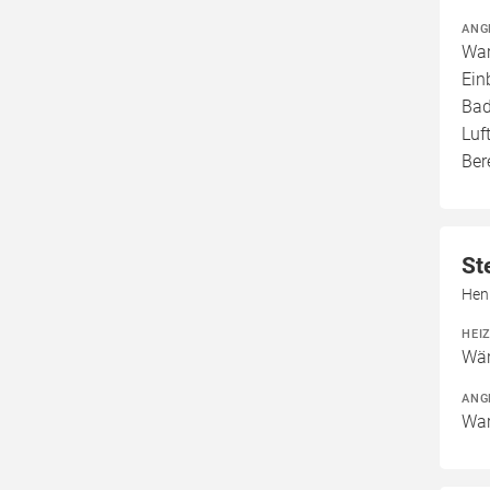
ANG
War
Ein
Bad
Luf
Ber
St
Hen
HEI
Wär
ANG
War