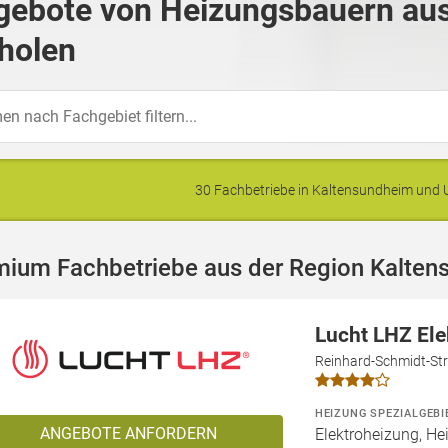
gebote von Heizungsbauern au
holen
30 Fachbetriebe in Kaltensundheim un
mium Fachbetriebe aus der Region Kalte
Lucht LHZ El
Reinhard-Schmidt-Str
HEIZUNG SPEZIALGEBI
ANGEBOTE ANFORDERN
Elektroheizung, He