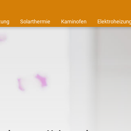
zung
Solarthermie
Kaminofen
Elektroheizun