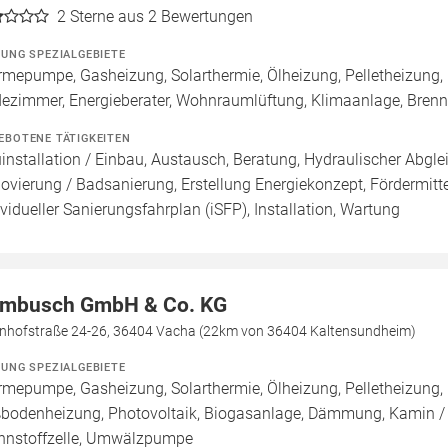
2
Sterne aus 2 Bewertungen
ZUNG SPEZIALGEBIETE
mepumpe, Gasheizung, Solarthermie, Ölheizung, Pelletheizung,
ezimmer, Energieberater, Wohnraumlüftung, Klimaanlage, Bren
EBOTENE TÄTIGKEITEN
installation / Einbau, Austausch, Beratung, Hydraulischer Abgle
ovierung / Badsanierung, Erstellung Energiekonzept, Fördermitte
ividueller Sanierungsfahrplan (iSFP), Installation, Wartung
mbusch GmbH & Co. KG
nhofstraße 24-26, 36404 Vacha (22km von 36404 Kaltensundheim)
ZUNG SPEZIALGEBIETE
mepumpe, Gasheizung, Solarthermie, Ölheizung, Pelletheizung, H
bodenheizung, Photovoltaik, Biogasanlage, Dämmung, Kamin / O
nnstoffzelle, Umwälzpumpe