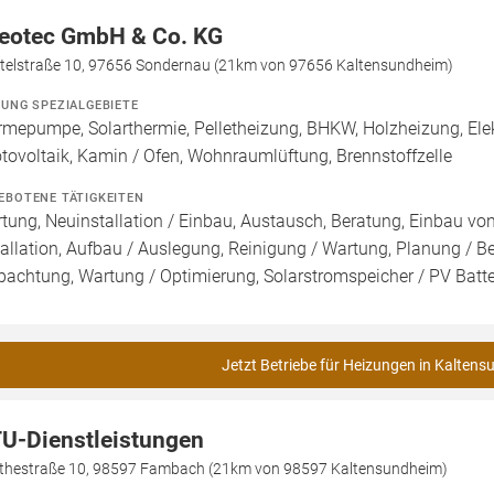
eotec GmbH & Co. KG
htelstraße 10, 97656 Sondernau (21km von 97656 Kaltensundheim)
ZUNG SPEZIALGEBIETE
mepumpe, Solarthermie, Pelletheizung, BHKW, Holzheizung, Ele
tovoltaik, Kamin / Ofen, Wohnraumlüftung, Brennstoffzelle
EBOTENE TÄTIGKEITEN
tung, Neuinstallation / Einbau, Austausch, Beratung, Einbau v
tallation, Aufbau / Auslegung, Reinigung / Wartung, Planung / 
pachtung, Wartung / Optimierung, Solarstromspeicher / PV Batter
Jetzt Betriebe für Heizungen in Kaltens
U-Dienstleistungen
thestraße 10, 98597 Fambach (21km von 98597 Kaltensundheim)