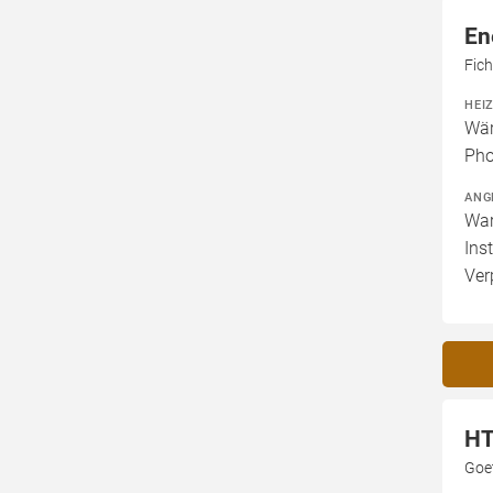
En
Fic
HEI
Wär
Pho
ANG
War
Ins
Ver
HT
Goe