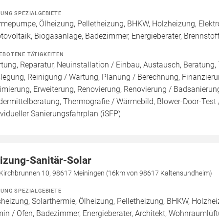
ZUNG SPEZIALGEBIETE
mepumpe, Ölheizung, Pelletheizung, BHKW, Holzheizung, Elektr
tovoltaik, Biogasanlage, Badezimmer, Energieberater, Brennstof
EBOTENE TÄTIGKEITEN
tung, Reparatur, Neuinstallation / Einbau, Austausch, Beratung, 
legung, Reinigung / Wartung, Planung / Berechnung, Finanzieru
imierung, Erweiterung, Renovierung, Renovierung / Badsanierung
dermittelberatung, Thermografie / Wärmebild, Blower-Door-Test /
ividueller Sanierungsfahrplan (iSFP)
izung-Sanitär-Solar
Kirchbrunnen 10, 98617 Meiningen (16km von 98617 Kaltensundheim)
ZUNG SPEZIALGEBIETE
heizung, Solarthermie, Ölheizung, Pelletheizung, BHKW, Holzh
in / Ofen, Badezimmer, Energieberater, Architekt, Wohnraumlüf