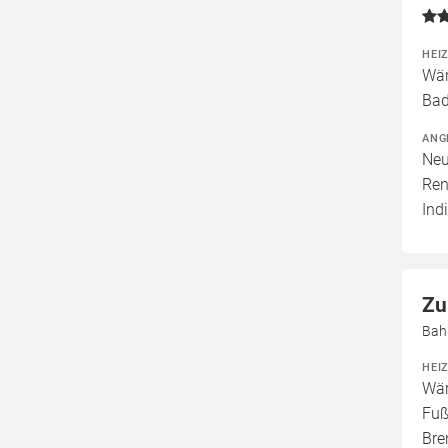
HEI
Wär
Bad
ANG
Neu
Ren
Ind
Zu
Bah
HEI
Wär
Fuß
Bre