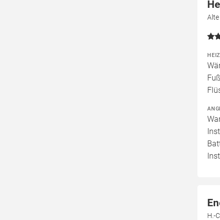
He
Alt
HEI
Wär
Fuß
Flü
ANG
War
Ins
Bat
Ins
En
H.-