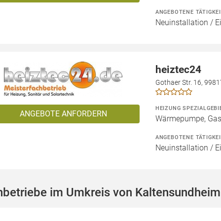
ANGEBOTENE TÄTIGKE
Neuinstallation / 
heiztec24
Gothaer Str. 16, 998
HEIZUNG SPEZIALGEBI
ANGEBOTE ANFORDERN
Wärmepumpe, Gashe
ANGEBOTENE TÄTIGKE
Neuinstallation / 
hbetriebe im Umkreis von Kaltensundheim