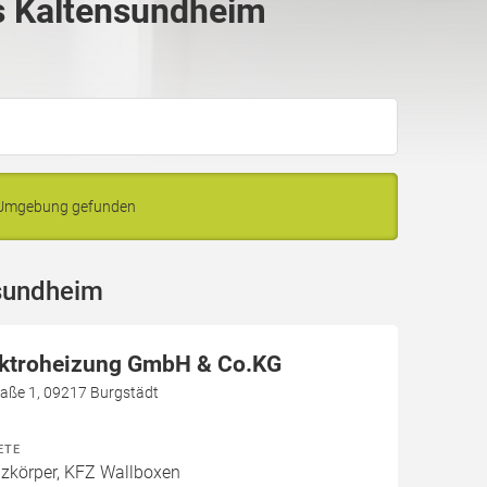
s Kaltensundheim
d Umgebung gefunden
nsundheim
ektroheizung GmbH & Co.KG
aße 1, 09217 Burgstädt
ETE
izkörper, KFZ Wallboxen