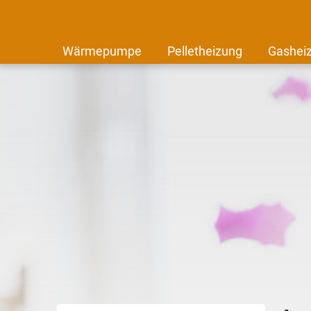
Wärmepumpe
Pelletheizung
Gashei