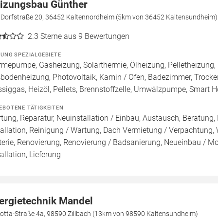
izungsbau Günther
e Dorfstraße 20, 36452 Kaltennordheim (5km von 36452 Kaltensundheim)
2.3
Sterne aus 9 Bewertungen
ZUNG SPEZIALGEBIETE
mepumpe, Gasheizung, Solarthermie, Ölheizung, Pelletheizung, 
bodenheizung, Photovoltaik, Kamin / Ofen, Badezimmer, Trock
ssiggas, Heizöl, Pellets, Brennstoffzelle, Umwälzpumpe, Smart 
EBOTENE TÄTIGKEITEN
tung, Reparatur, Neuinstallation / Einbau, Austausch, Beratung,
tallation, Reinigung / Wartung, Dach Vermietung / Verpachtung,
terie, Renovierung, Renovierung / Badsanierung, Neueinbau / M
tallation, Lieferung
ergietechnik Mandel
Cotta-Straße 4a, 98590 Zillbach (13km von 98590 Kaltensundheim)