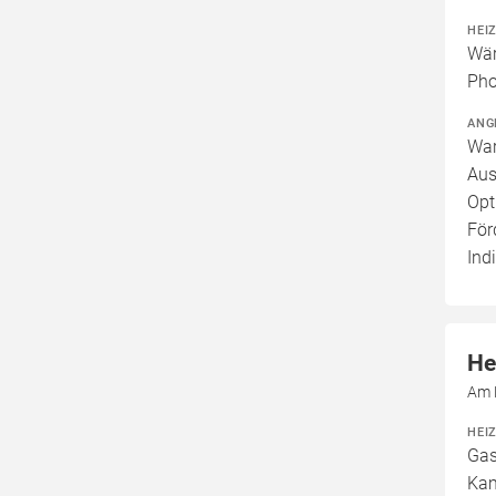
HEI
Wär
Pho
ANG
War
Aus
Opt
För
Ind
He
Am 
HEI
Gas
Kam