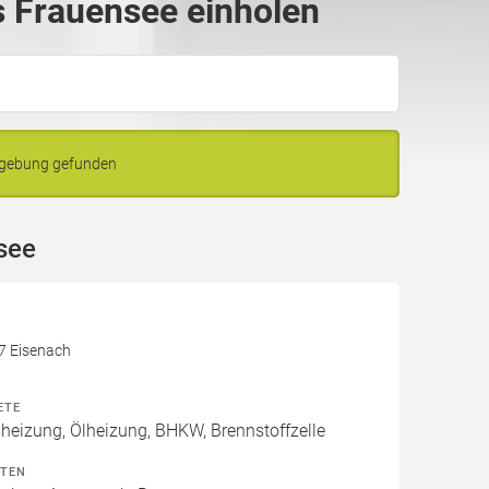
 Frauensee einholen
mgebung gefunden
see
17 Eisenach
ETE
izung, Ölheizung, BHKW, Brennstoffzelle
ITEN