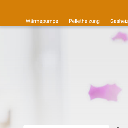
Wärmepumpe
Pelletheizung
Gashei