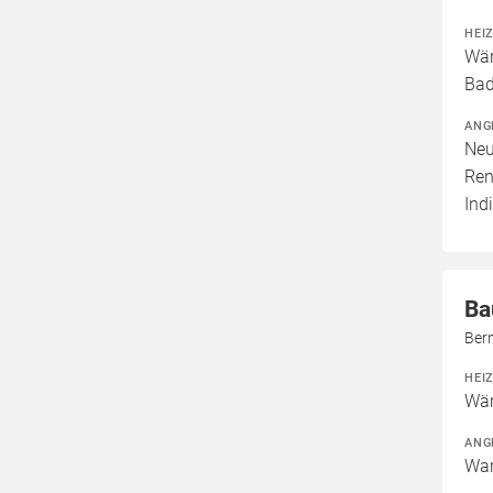
HEI
Wär
Bad
ANG
Neu
Ren
Ind
Ba
Ber
HEI
Wär
ANG
War