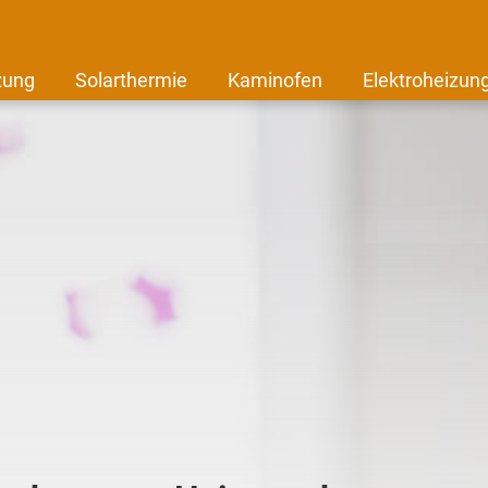
zung
Solarthermie
Kaminofen
Elektroheizun