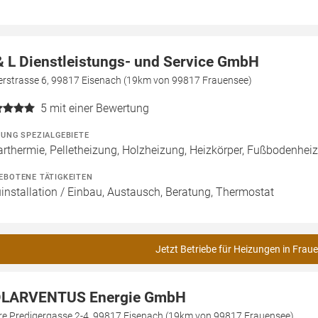
& L Dienstleistungs- und Service GmbH
lerstrasse 6, 99817 Eisenach (19km von 99817 Frauensee)
5
mit einer Bewertung
ZUNG SPEZIALGEBIETE
arthermie, Pelletheizung, Holzheizung, Heizkörper, Fußbodenhei
EBOTENE TÄTIGKEITEN
installation / Einbau, Austausch, Beratung, Thermostat
Jetzt Betriebe für Heizungen in Frau
LARVENTUS Energie GmbH
re Predigergasse 2-4, 99817 Eisenach (19km von 99817 Frauensee)