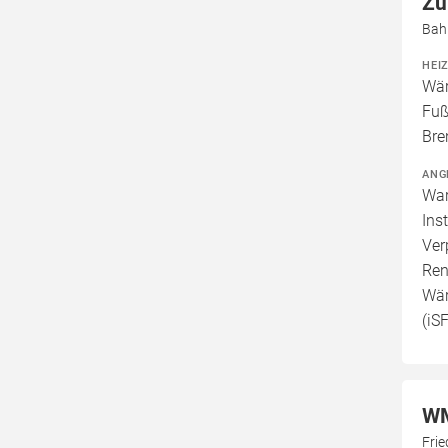
Zu
Bah
HEI
Wär
Fuß
Bre
ANG
War
Ins
Ver
Ren
Wär
(iS
WM
Fri