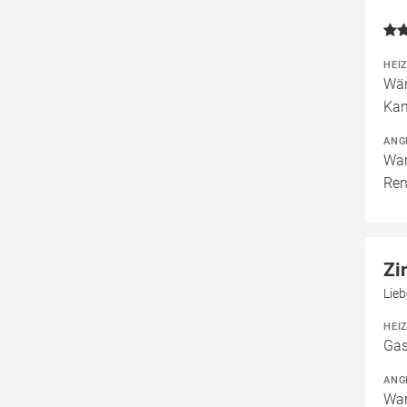
HEI
Wär
Kam
ANG
War
Ren
Zi
Lieb
HEI
Gas
ANG
War