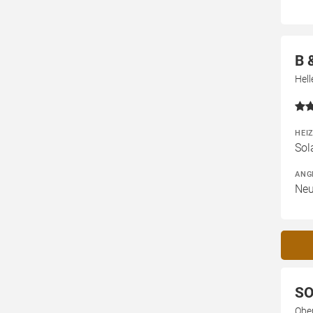
B 
Hel
HEI
Sol
ANG
Neu
SO
Obe