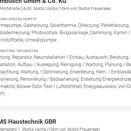
mbusch GmbH & Co. KG
nhofstraße 24-26, 36404 Vacha (10km von 36404 Frauensee)
ZUNG SPEZIALGEBIETE
mepumpe, Gasheizung, Solarthermie, Ölheizung, Pelletheizung, H
bodenheizung, Photovoltaik, Biogasanlage, Dämmung, Kamin / O
nnstoffzelle, Umwälzpumpe
EBOTENE TÄTIGKEITEN
tung, Reparatur, Neuinstallation / Einbau, Austausch, Beratung,
tallation, Aufbau / Auslegung, Reinigung / Wartung, Planung / 
pachtung, Wartung / Optimierung, Erweiterung, Kern- / Ein
ovierung, Renovierung / Badsanierung, Erstellung Energiekonzep
mebild, Blower-Door-Test / Luftdichtheit, Energieausweis, Vor-Or
FP)
S Haustechnik GBR
edensplatz 1, 36404 Vacha (10km von 36404 Frauensee)