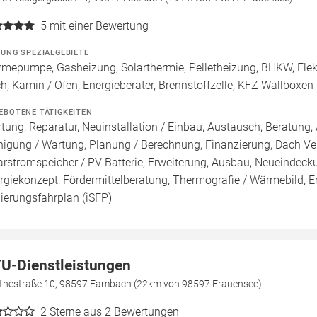
5
mit einer Bewertung
ZUNG SPEZIALGEBIETE
mepumpe, Gasheizung, Solarthermie, Pelletheizung, BHKW, Elek
h, Kamin / Ofen, Energieberater, Brennstoffzelle, KFZ Wallboxen
EBOTENE TÄTIGKEITEN
tung, Reparatur, Neuinstallation / Einbau, Austausch, Beratung, 
nigung / Wartung, Planung / Berechnung, Finanzierung, Dach Ve
arstromspeicher / PV Batterie, Erweiterung, Ausbau, Neueindec
rgiekonzept, Fördermittelberatung, Thermografie / Wärmebild, En
ierungsfahrplan (iSFP)
U-Dienstleistungen
thestraße 10, 98597 Fambach (22km von 98597 Frauensee)
2
Sterne aus 2 Bewertungen