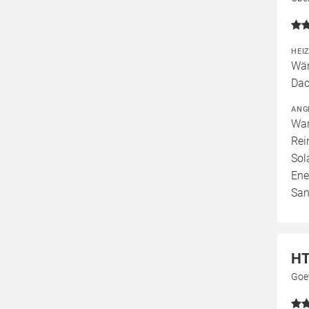
HEI
Wär
Dac
ANG
War
Rei
Sol
Ene
San
HT
Goe