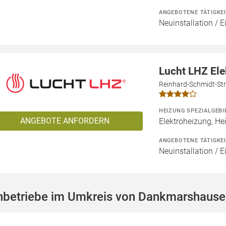
ANGEBOTENE TÄTIGKE
Neuinstallation / 
Lucht LHZ El
Reinhard-Schmidt-Str
HEIZUNG SPEZIALGEBI
ANGEBOTE ANFORDERN
Elektroheizung, He
ANGEBOTENE TÄTIGKE
Neuinstallation / 
hbetriebe im Umkreis von Dankmarshause