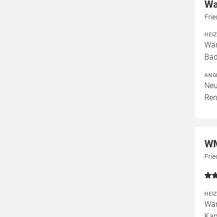
Wa
Fri
HEI
Wär
Bad
ANG
Neu
Ren
WM
Fri
HEI
Wär
Kam