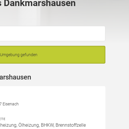
s Dankmarshausen
d Umgebung gefunden
arshausen
17 Eisenach
ETE
izung, Ölheizung, BHKW, Brennstoffzelle