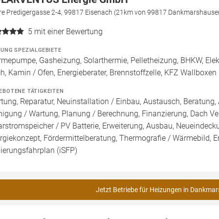
re Predigergasse 2-4, 99817 Eisenach (21km von 99817 Dankmarshause
5
mit einer Bewertung
ZUNG SPEZIALGEBIETE
mepumpe, Gasheizung, Solarthermie, Pelletheizung, BHKW, Elek
h, Kamin / Ofen, Energieberater, Brennstoffzelle, KFZ Wallboxen
EBOTENE TÄTIGKEITEN
tung, Reparatur, Neuinstallation / Einbau, Austausch, Beratung, 
nigung / Wartung, Planung / Berechnung, Finanzierung, Dach Ve
arstromspeicher / PV Batterie, Erweiterung, Ausbau, Neueindec
rgiekonzept, Fördermittelberatung, Thermografie / Wärmebild, En
ierungsfahrplan (iSFP)
Jetzt Betriebe für Heizungen in Dankma