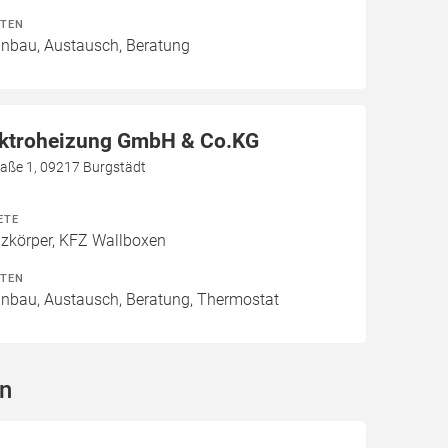
ITEN
Einbau, Austausch, Beratung
ektroheizung GmbH & Co.KG
aße 1, 09217 Burgstädt
ETE
izkörper, KFZ Wallboxen
ITEN
Einbau, Austausch, Beratung, Thermostat
n