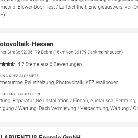
mebild, Blower-Door-Test / Luftdichtheit, Energieausweis, Vor-Or
FP)
otovoltaik-Hessen
liner Straße 52, 36179 Bebra (16km von 36179 Dankmarshausen)
4.7
Sterne aus 6 Bewertungen
ZUNG SPEZIALGEBIETE
mepumpe, Pelletheizung, Photovoltaik, KFZ Wallboxen
EBOTENE TÄTIGKEITEN
tung, Reparatur, Neuinstallation / Einbau, Austausch, Beratung, 
nigung / Wartung, Dach Vermietung / Verpachtung, Wartung / Opt
LARVENTUS Energie GmbH