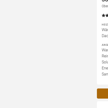
Obe
HEI
Wär
Dac
ANG
War
Rei
Sol
Ene
San