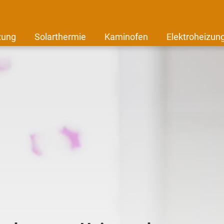
zung
Solarthermie
Kaminofen
Elektroheizun