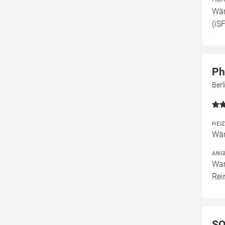
Wär
(iS
Ph
Ber
HEI
Wär
ANG
War
Rei
SO