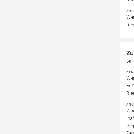
ANG
War
Ren
Zu
Bah
HEI
Wär
Fuß
Bre
ANG
War
Ins
Ver
Ren