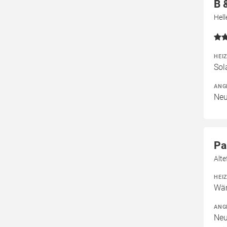
B 
Hel
HEI
Sol
ANG
Neu
Pa
Alt
HEI
Wär
ANG
Neu