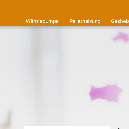
Wärmepumpe
Pelletheizung
Gashei