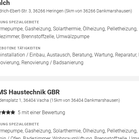
lch
edrich-Ebert-Str. 3, 36266 Heringen (5km von 36266 Dankmarshausen)
ZUNG SPEZIALGEBIETE
mepumpe, Gasheizung, Solarthermie, Ölheizung, Pelletheizung, 
ezimmer, Brennstoffzelle, Umwälzpumpe
EBOTENE TÄTIGKEITEN
installation / Einbau, Austausch, Beratung, Wartung, Reparatur,
ovierung, Renovierung / Badsanierung
S Haustechnik GBR
edensplatz 1, 36404 Vacha (15km von 36404 Dankmarshausen)
5
mit einer Bewertung
ZUNG SPEZIALGEBIETE
mepumpe, Gasheizung, Solarthermie, Ölheizung, Pelletheizung,
in / Ofen, Badezimmer, Wohnraumlüftung, Brennstoffzelle, U