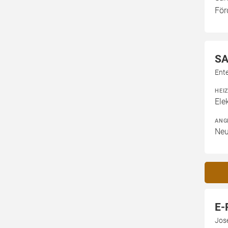
För
SA
Ent
HEI
Ele
ANG
Neu
E-
Jose