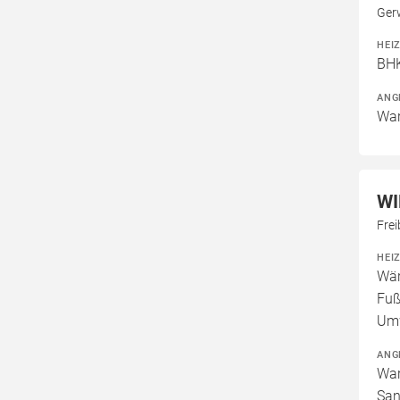
Ger
HEI
BHK
ANG
War
W
Frei
HEI
Wär
Fuß
Um
ANG
War
San