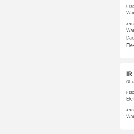
HEI
Wär
ANG
War
Dac
Ele
IR
Otto
HEI
Ele
ANG
War