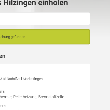
Hilzingen einholen
mgebung gefunden
en
315 Radolfzell-Markelfingen
ETE
hermie, Pelletheizung, Brennstoffzelle
ITEN