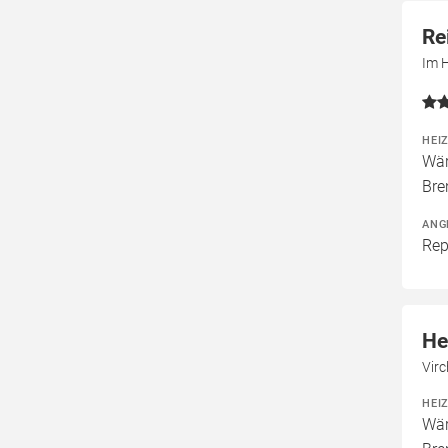
Re
Im 
HEI
Wär
Bre
ANG
Rep
He
Vir
HEI
Wär