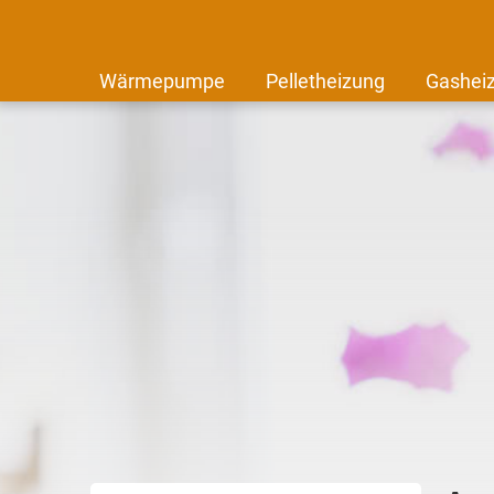
Wärmepumpe
Pelletheizung
Gashei