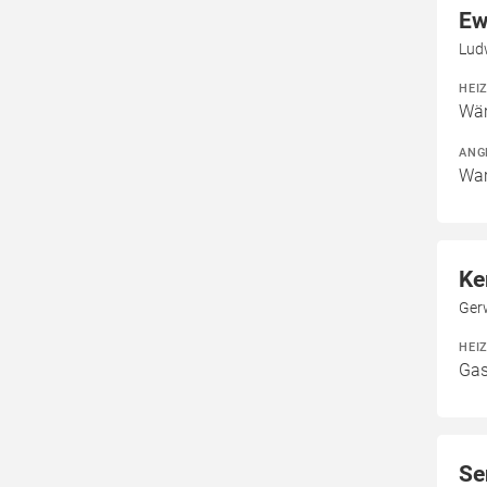
Ew
Ludw
HEI
Wär
ANG
War
Ke
Gerw
HEI
Gas
Se