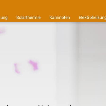
zung
Solarthermie
Kaminofen
Elektroheizun