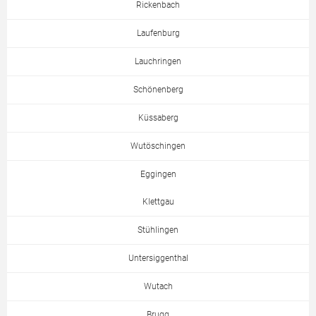
Rickenbach
Laufenburg
Lauchringen
Schönenberg
Küssaberg
Wutöschingen
Eggingen
Klettgau
Stühlingen
Untersiggenthal
Wutach
Brugg