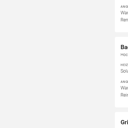
ANG
War
Ren
Ba
Hoc
HEI
Sol
ANG
War
Rei
Gr