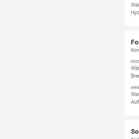
War
Hyd
Fo
Röme
HEI
Wär
Bre
ANG
War
Auf
So