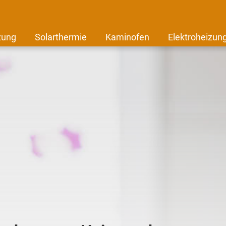
zung
Solarthermie
Kaminofen
Elektroheizun