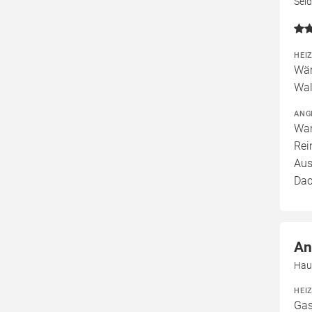
Sei
HEI
Wär
Wal
ANG
War
Rei
Aus
Dac
An
Haup
HEI
Gas