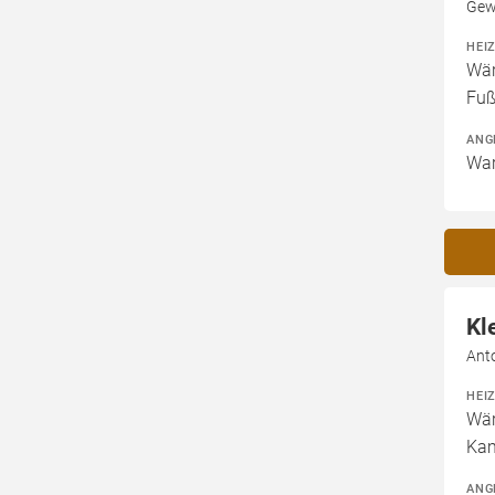
Gew
HEI
Wär
Fuß
ANG
War
Kl
Anto
HEI
Wär
Kam
ANG