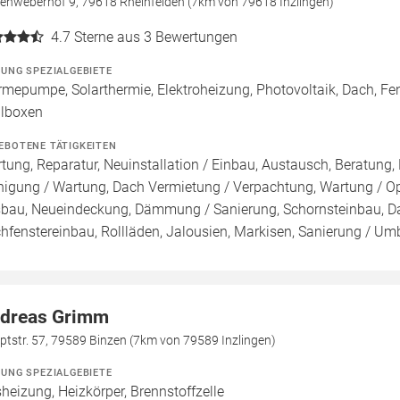
denweberhof 9, 79618 Rheinfelden (7km von 79618 Inzlingen)
4.7
Sterne aus 3 Bewertungen
ZUNG SPEZIALGEBIETE
mepumpe, Solarthermie, Elektroheizung, Photovoltaik, Dach, Fens
lboxen
EBOTENE TÄTIGKEITEN
tung, Reparatur, Neuinstallation / Einbau, Austausch, Beratung, 
nigung / Wartung, Dach Vermietung / Verpachtung, Wartung / Opt
bau, Neueindeckung, Dämmung / Sanierung, Schornsteinbau, Da
hfenstereinbau, Rollläden, Jalousien, Markisen, Sanierung / Umba
dreas Grimm
tstr. 57, 79589 Binzen (7km von 79589 Inzlingen)
ZUNG SPEZIALGEBIETE
heizung, Heizkörper, Brennstoffzelle