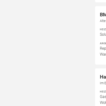
BM
Alte
HEI
Sol
ANG
Rep
War
Ha
Im 
HEI
Gas
Woh