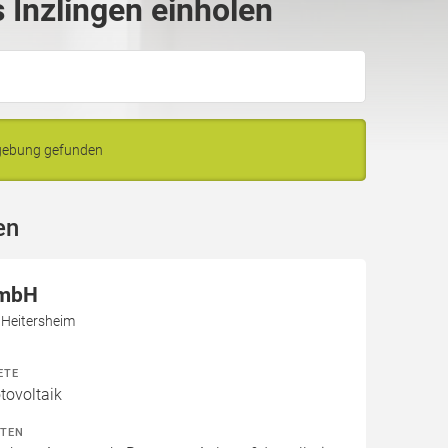
Inzlingen einholen
mgebung gefunden
en
GmbH
 Heitersheim
ETE
ovoltaik
ITEN