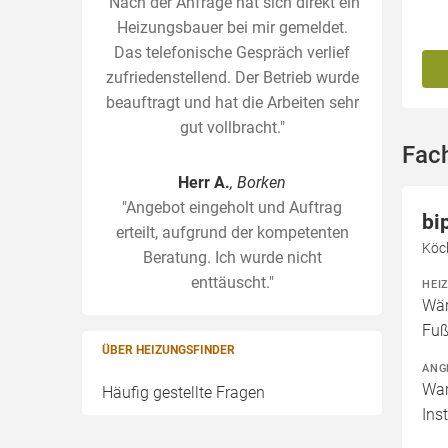
"Nach der Anfrage hat sich direkt ein
Heizungsbauer bei mir gemeldet.
Das telefonische Gespräch verlief
zufriedenstellend. Der Betrieb wurde
beauftragt und hat die Arbeiten sehr
gut vollbracht."
Fach
Herr A.
, Borken
"Angebot eingeholt und Auftrag
bi
erteilt, aufgrund der kompetenten
Köch
Beratung. Ich wurde nicht
enttäuscht."
HEI
Wär
Fuß
ÜBER HEIZUNGSFINDER
ANG
War
Häufig gestellte Fragen
Ins