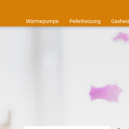
Wärmepumpe
Pelletheizung
Gashei