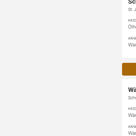
Sc
St.
HEI
Ölh
ANG
War
Wä
Sch
HEI
Wär
ANG
War