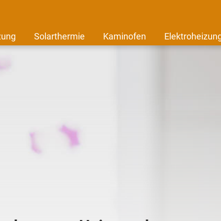
zung
Solarthermie
Kaminofen
Elektroheizun