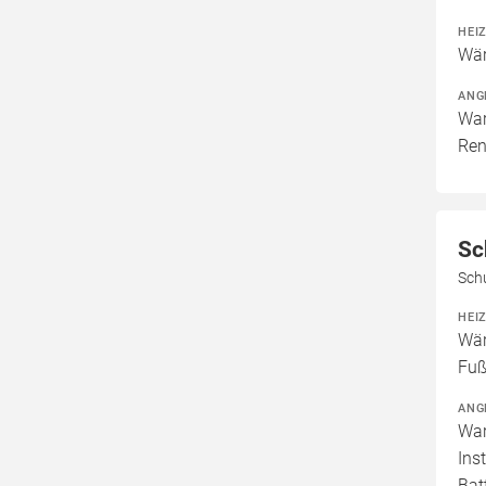
HEI
Wär
ANG
War
Ren
Sc
Sch
HEI
Wär
Fuß
ANG
War
Ins
Bat