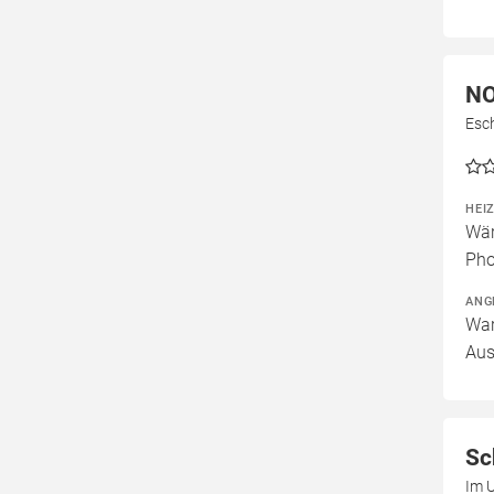
NO
Esc
HEI
Wär
Pho
ANG
War
Aus
Sc
Im 