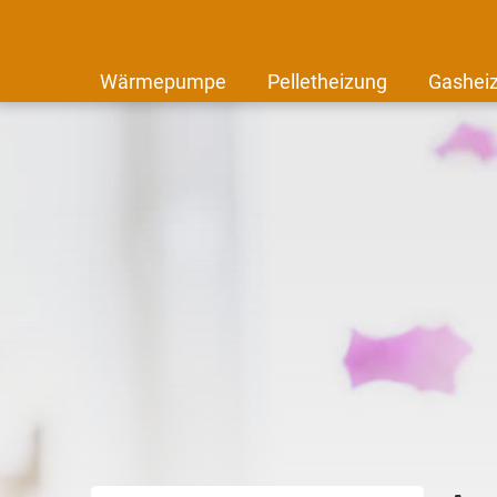
Wärmepumpe
Pelletheizung
Gashei