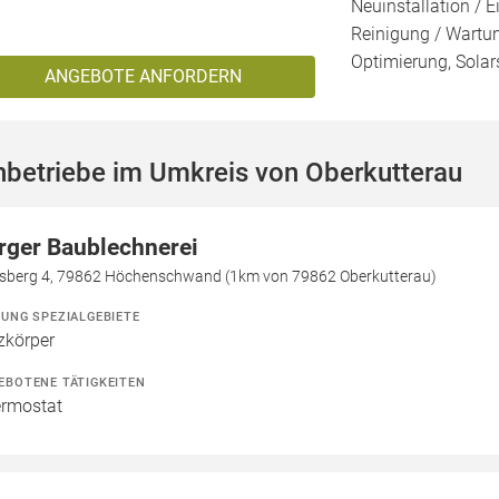
Neuinstallation / E
Reinigung / Wartu
Optimierung, Solar
ANGEBOTE ANFORDERN
hbetriebe im Umkreis von Oberkutterau
rger Baublechnerei
lisberg 4, 79862 Höchenschwand (1km von 79862 Oberkutterau)
ZUNG SPEZIALGEBIETE
zkörper
EBOTENE TÄTIGKEITEN
rmostat