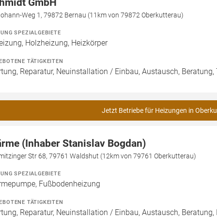
hmidt GmbH
 Johann-Weg 1, 79872 Bernau (11km von 79872 Oberkutterau)
ZUNG SPEZIALGEBIETE
eizung, Holzheizung, Heizkörper
EBOTENE TÄTIGKEITEN
tung, Reparatur, Neuinstallation / Einbau, Austausch, Beratung
Jetzt Betriebe für Heizungen in Oberku
rme (Inhaber Stanislav Bogdan)
mitzinger Str 68, 79761 Waldshut (12km von 79761 Oberkutterau)
ZUNG SPEZIALGEBIETE
mepumpe, Fußbodenheizung
EBOTENE TÄTIGKEITEN
tung, Reparatur, Neuinstallation / Einbau, Austausch, Beratung,