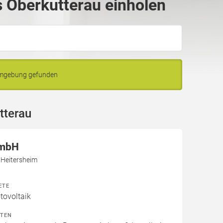
 Oberkutterau einholen
 Umgebung gefunden
tterau
GmbH
 Heitersheim
ETE
ovoltaik
ITEN