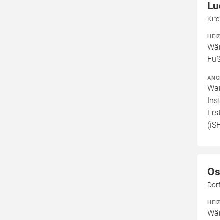
Lu
Kir
HEI
Wär
Fuß
ANG
War
Ins
Ers
(iS
Os
Dor
HEI
Wär