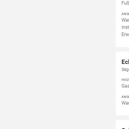
Fuß
ANG
War
Ins
Erw
Ec
Säg
HEI
Gas
ANG
War