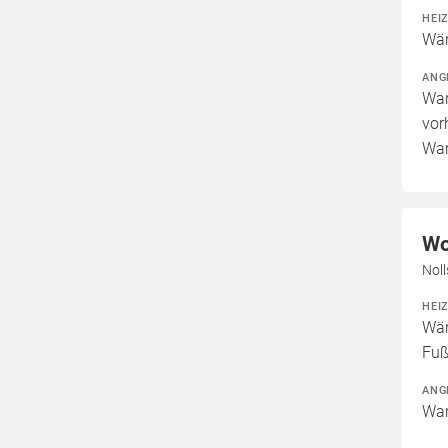
HEI
Wär
ANG
War
vor
War
Wo
Nol
HEI
Wär
Fuß
ANG
War