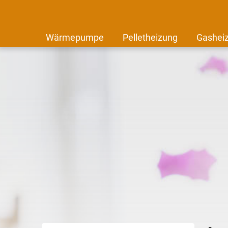
Wärmepumpe
Pelletheizung
Gashei