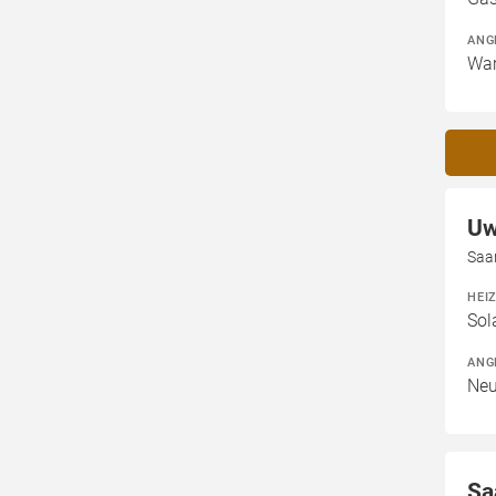
ANG
War
Uw
Saa
HEI
Sol
ANG
Neu
Sa