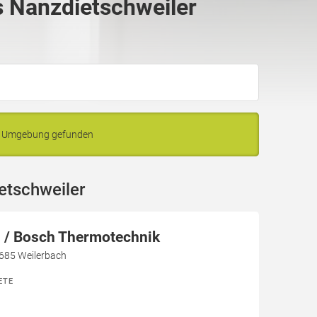
 Nanzdietschweiler
nd Umgebung gefunden
etschweiler
/ Bosch Thermotechnik
7685 Weilerbach
ETE