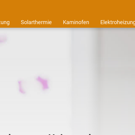
zung
Solarthermie
Kaminofen
Elektroheizun