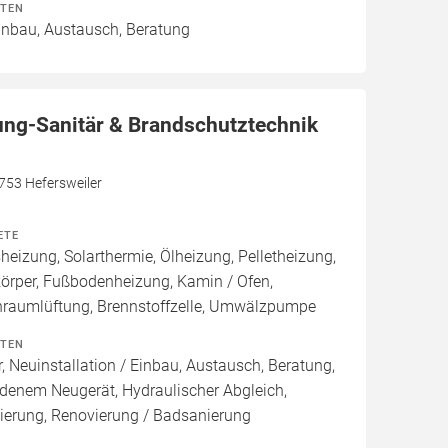
ITEN
Einbau, Austausch, Beratung
ung-Sanitär & Brandschutztechnik
7753 Hefersweiler
ETE
izung, Solarthermie, Ölheizung, Pelletheizung,
örper, Fußbodenheizung, Kamin / Ofen,
raumlüftung, Brennstoffzelle, Umwälzpumpe
ITEN
, Neuinstallation / Einbau, Austausch, Beratung,
denem Neugerät, Hydraulischer Abgleich,
ierung, Renovierung / Badsanierung