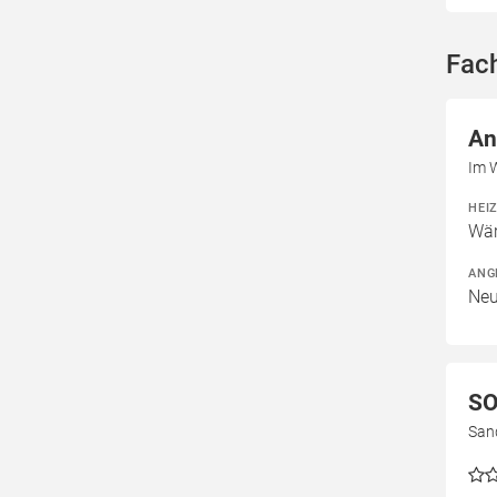
Fac
An
Im 
HEI
Wär
ANG
Neu
SO
San