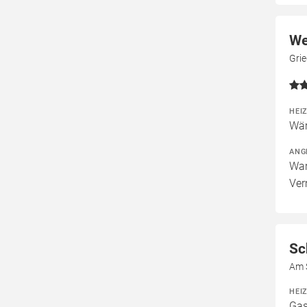
We
Gri
HEI
Wär
ANG
War
Ver
Sc
Am 
HEI
Gas