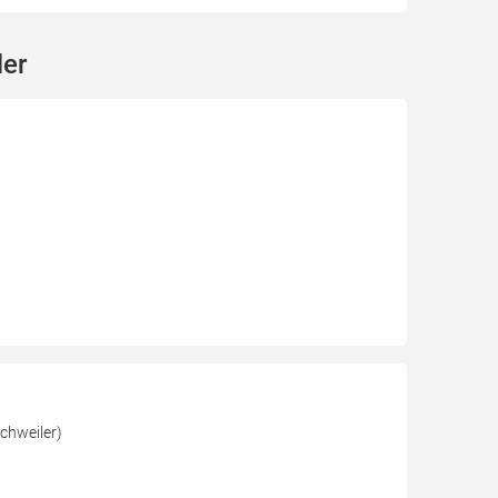
ler
chweiler)