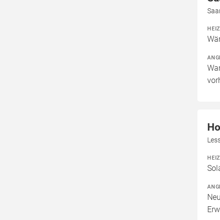
Saa
HEI
Wär
ANG
War
vor
Ho
Les
HEI
Sol
ANG
Neu
Erw