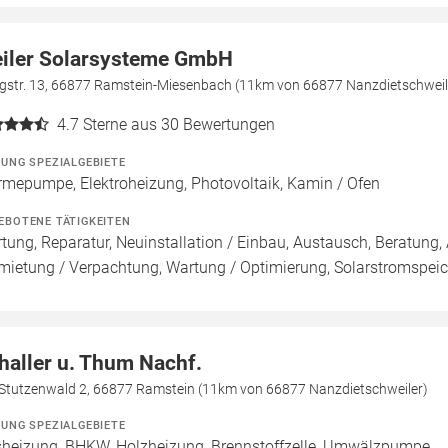
iler Solarsysteme GmbH
egstr. 13, 66877 Ramstein-Miesenbach (11km von 66877 Nanzdietschweil
4.7
Sterne aus 30 Bewertungen
ZUNG SPEZIALGEBIETE
mepumpe, Elektroheizung, Photovoltaik, Kamin / Ofen
EBOTENE TÄTIGKEITEN
tung, Reparatur, Neuinstallation / Einbau, Austausch, Beratung, 
mietung / Verpachtung, Wartung / Optimierung, Solarstromspeich
haller u. Thum Nachf.
Stutzenwald 2, 66877 Ramstein (11km von 66877 Nanzdietschweiler)
ZUNG SPEZIALGEBIETE
heizung, BHKW, Holzheizung, Brennstoffzelle, Umwälzpumpe