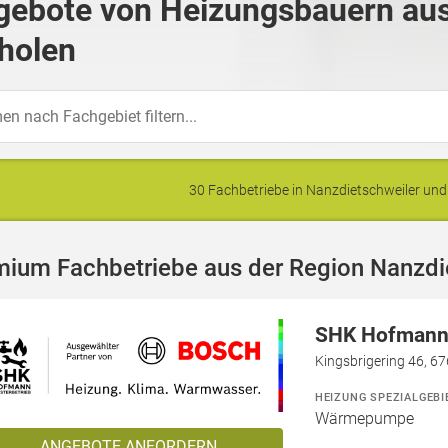
gebote von Heizungsbauern aus
holen
30 Fachbetriebe in Nanzdietschweiler u
mium Fachbetriebe aus der Region Nanzdi
SHK Hofmann 
Kingsbrigering 46, 6
HEIZUNG SPEZIALGEBI
Wärmepumpe
ANGEBOTE ANFORDERN