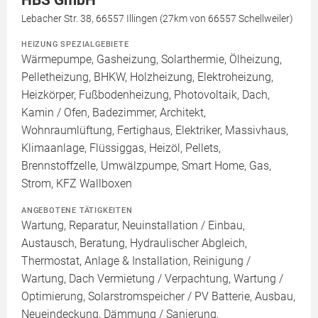
HBS GmbH
Lebacher Str. 38, 66557 Illingen (27km von 66557 Schellweiler)
HEIZUNG SPEZIALGEBIETE
Wärmepumpe, Gasheizung, Solarthermie, Ölheizung,
Pelletheizung, BHKW, Holzheizung, Elektroheizung,
Heizkörper, Fußbodenheizung, Photovoltaik, Dach,
Kamin / Ofen, Badezimmer, Architekt,
Wohnraumlüftung, Fertighaus, Elektriker, Massivhaus,
Klimaanlage, Flüssiggas, Heizöl, Pellets,
Brennstoffzelle, Umwälzpumpe, Smart Home, Gas,
Strom, KFZ Wallboxen
ANGEBOTENE TÄTIGKEITEN
Wartung, Reparatur, Neuinstallation / Einbau,
Austausch, Beratung, Hydraulischer Abgleich,
Thermostat, Anlage & Installation, Reinigung /
Wartung, Dach Vermietung / Verpachtung, Wartung /
Optimierung, Solarstromspeicher / PV Batterie, Ausbau,
Neueindeckung, Dämmung / Sanierung,