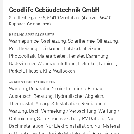
Goodlife Gebäudetechnik GmbH
Stauffenbergallee 6, 56410 Montabaur (4km von 56410
Ruppach-Goldhausen)
HEIZUNG SPEZIALGEBIETE
Wärmepumpe, Gasheizung, Solarthermie, Ölheizung,
Pelletheizung, Heizkörper, Fußbodenheizung,
Photovoltaik, Malerarbeiten, Fenster, Dämmung,
Badezimmer, Wohnraumlüftung, Elektriker, Laminat,
Parkett, Fliesen, KFZ Wallboxen
ANGEBOTENE TÄTIGKEITEN
Wartung, Reparatur, Neuinstallation / Einbau,
Austausch, Beratung, Hydraulischer Abgleich,
Thermostat, Anlage & Installation, Reinigung /
Wartung, Dach Vermietung / Verpachtung, Wartung /
Optimierung, Solarstromspeicher / PV Batterie, Nur
Dachinstallation, Nur Elektroinstallation, Nur Material
(z.B. Balkonsolar, Flexible Module, etc.), Renovierung,