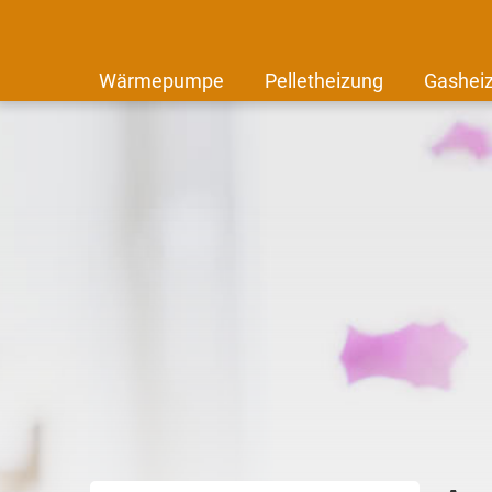
Wärmepumpe
Pelletheizung
Gashei