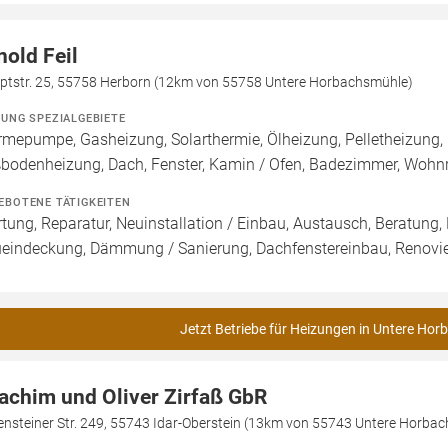
nold Feil
ptstr. 25, 55758 Herborn (12km von 55758 Untere Horbachsmühle)
ZUNG SPEZIALGEBIETE
mepumpe, Gasheizung, Solarthermie, Ölheizung, Pelletheizung, 
bodenheizung, Dach, Fenster, Kamin / Ofen, Badezimmer, Wohn
EBOTENE TÄTIGKEITEN
tung, Reparatur, Neuinstallation / Einbau, Austausch, Beratung,
eindeckung, Dämmung / Sanierung, Dachfenstereinbau, Renovie
Jetzt Betriebe für Heizungen in Untere Hor
achim und Oliver Zirfaß GbR
ensteiner Str. 249, 55743 Idar-Oberstein (13km von 55743 Untere Horba