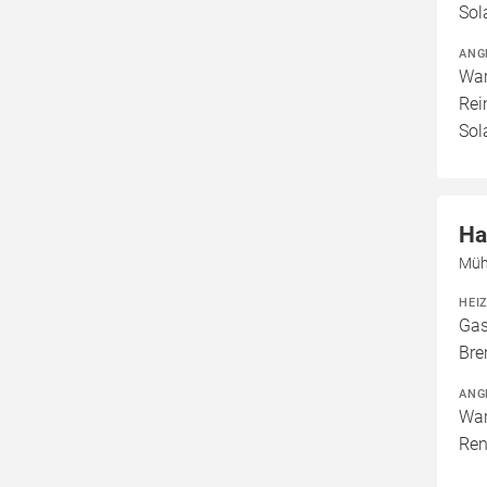
Sol
ANG
War
Rei
Sol
Ha
Müh
HEI
Gas
Bre
ANG
War
Ren