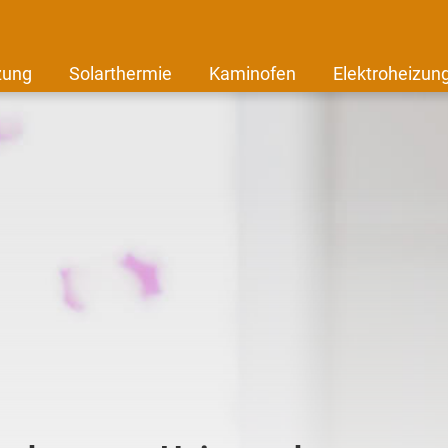
zung
Solarthermie
Kaminofen
Elektroheizun