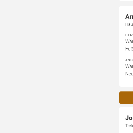
Ar
Hau
HEI
Wär
Fuß
ANG
War
Neu
Jo
Tief