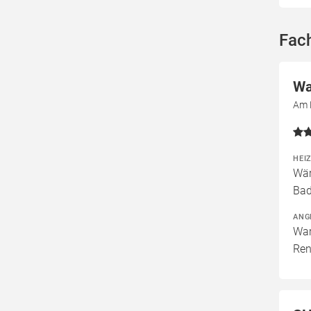
Fac
Wa
Am 
HEI
Wär
Bad
ANG
War
Ren