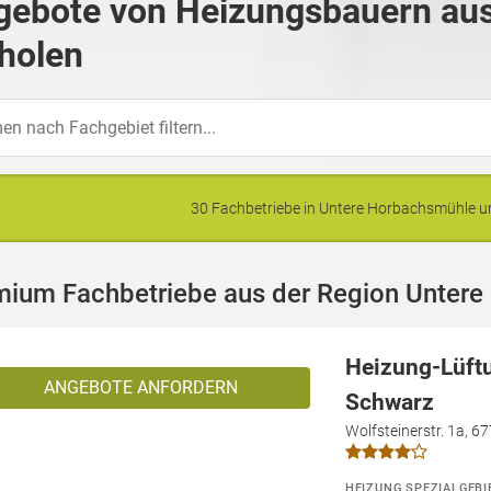
gebote von Heizungsbauern au
holen
30 Fachbetriebe in Untere Horbachsmühle
mium Fachbetriebe aus der Region Unter
Heizung-Lüft
ANGEBOTE ANFORDERN
Schwarz
Wolfsteinerstr. 1a, 6
HEIZUNG SPEZIALGEBI