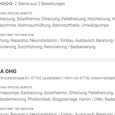
2
Sterne aus 2 Bewertungen
ZUNG SPEZIALGEBIETE
heizung, Solarthermie, Ölheizung, Pelletheizung, Holzheizung, He
ezimmer, Wohnraumlüftung, Brennstoffzelle, Umwälzpumpe
EBOTENE TÄTIGKEITEN
tung, Reparatur, Neuinstallation / Einbau, Austausch, Beratung,
ovierung, Durchführung, Renovierung / Badsanierung
A OHG
rbrückerstrasse 61, 67742 Lauterecken (14km von 67742 Untere Horbac
ZUNG SPEZIALGEBIETE
mepumpe, Gasheizung, Solarthermie, Ölheizung, Pelletheizung, 
bodenheizung, Photovoltaik, Biogasanlage, Kamin / Ofen, Bad
EBOTENE TÄTIGKEITEN
tung, Reparatur, Neuinstallation / Einbau, Austausch, Beratung,