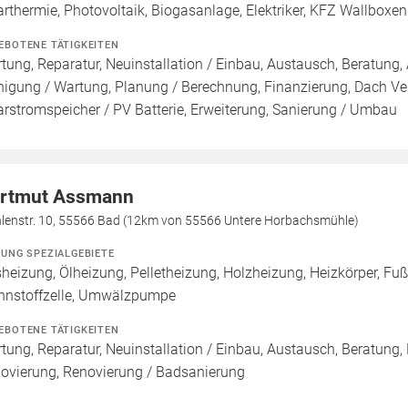
arthermie, Photovoltaik, Biogasanlage, Elektriker, KFZ Wallboxen
EBOTENE TÄTIGKEITEN
tung, Reparatur, Neuinstallation / Einbau, Austausch, Beratung, 
nigung / Wartung, Planung / Berechnung, Finanzierung, Dach Ve
arstromspeicher / PV Batterie, Erweiterung, Sanierung / Umbau
rtmut Assmann
lenstr. 10, 55566 Bad (12km von 55566 Untere Horbachsmühle)
ZUNG SPEZIALGEBIETE
heizung, Ölheizung, Pelletheizung, Holzheizung, Heizkörper, F
nnstoffzelle, Umwälzpumpe
EBOTENE TÄTIGKEITEN
tung, Reparatur, Neuinstallation / Einbau, Austausch, Beratung,
ovierung, Renovierung / Badsanierung