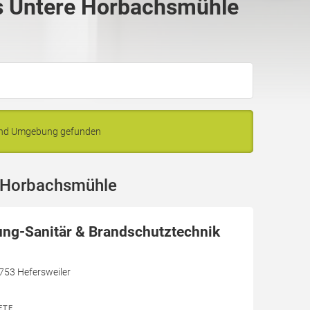
s Untere Horbachsmühle
 und Umgebung gefunden
e Horbachsmühle
ung-Sanitär & Brandschutztechnik
7753 Hefersweiler
ETE