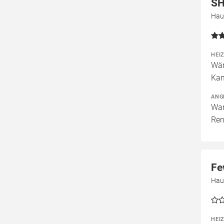
SH
Hau
HEI
Wär
Kam
ANG
War
Ren
Fe
Hau
HEI