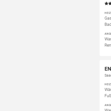
HEI
Gas
Bad
ANG
War
Ren
EN
Saa
HEI
Wär
Fuß
ANG
War