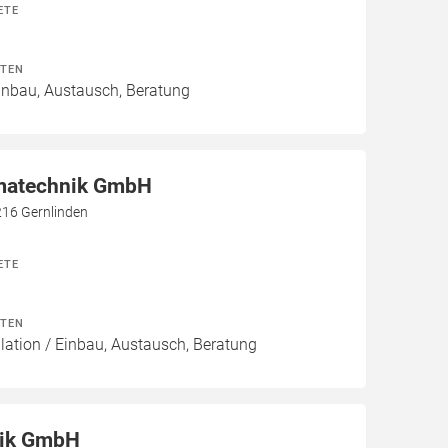
ETE
ITEN
Einbau, Austausch, Beratung
imatechnik GmbH
216 Gernlinden
ETE
ITEN
lation / Einbau, Austausch, Beratung
nik GmbH