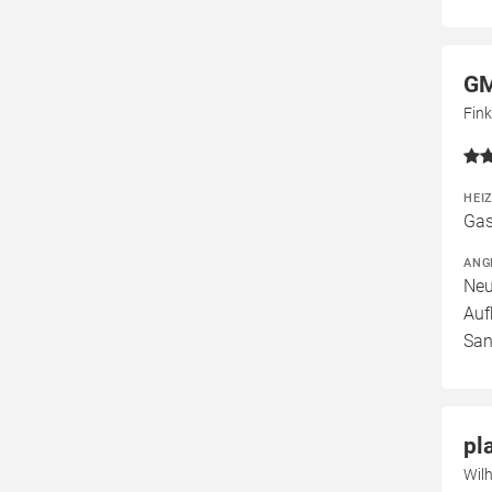
GM
Fin
HEI
Gas
ANG
Neu
Auf
San
pl
Wil