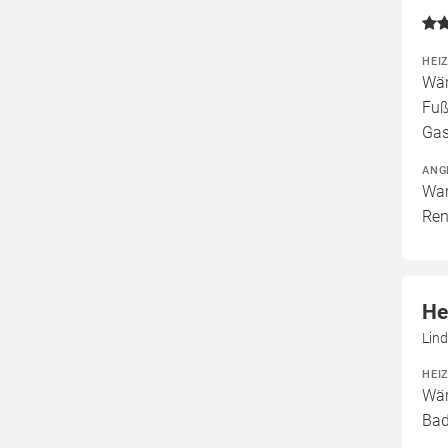
HEI
Wär
Fuß
Gas
ANG
War
Ren
He
Lin
HEI
Wär
Bad