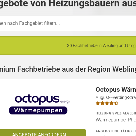
gebote von Heizungsbauern aus
30 Fachbetriebe in Webling und Um
mium Fachbetriebe aus der Region Weblin
Octopus Wär
August-Everding-Str
HEIZUNG SPEZIALGEBI
Wärmepumpe, Phot
ANGEBOTENE TÄTIGKE
ANGEBOTE ANFORDERN