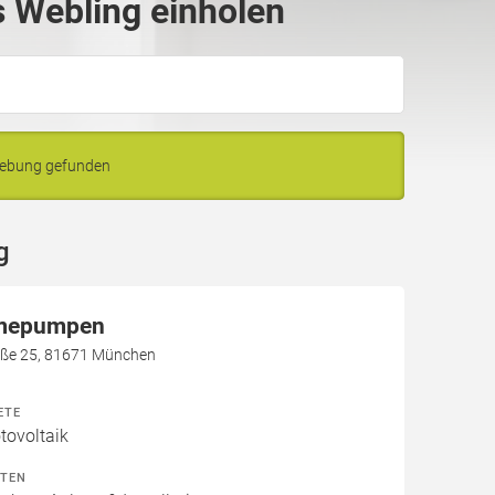
 Webling einholen
gebung gefunden
g
mepumpen
aße 25, 81671 München
ETE
ovoltaik
ITEN