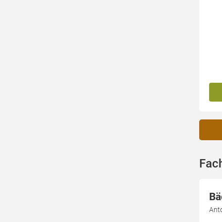
Fac
Bä
Ant