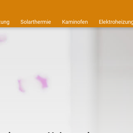
zung
Solarthermie
Kaminofen
Elektroheizun