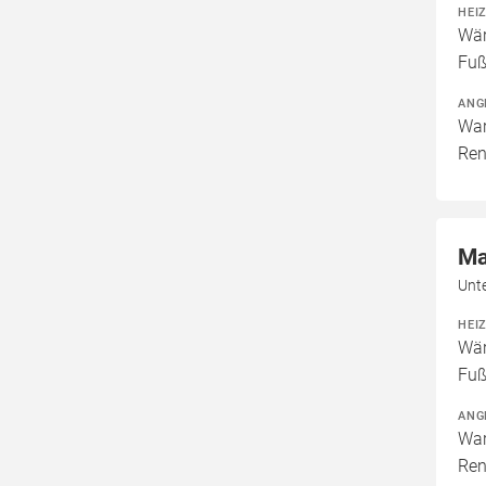
HEI
Wär
Fuß
ANG
War
Ren
Ma
Unt
HEI
Wär
Fuß
ANG
War
Ren