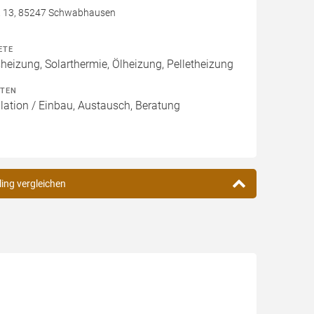
r. 13, 85247 Schwabhausen
ETE
izung, Solarthermie, Ölheizung, Pelletheizung
ITEN
lation / Einbau, Austausch, Beratung
ling vergleichen