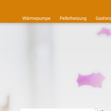
Wärmepumpe
Pelletheizung
Gashei