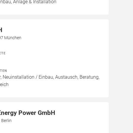
inbau, Anlage & Installation
H
0797 München
ETE
ITEN
, Neuinstallation / Einbau, Austausch, Beratung,
eich
Energy Power GmbH
 Berlin