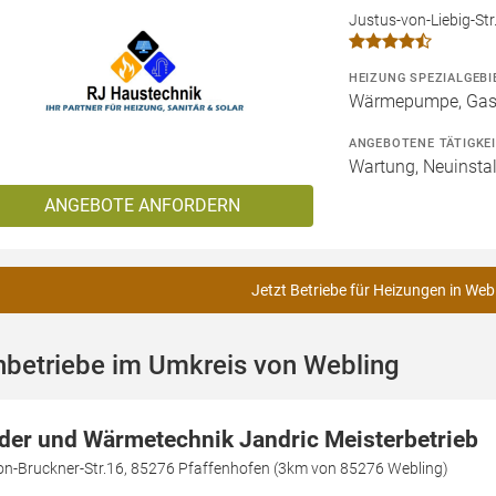
Justus-von-Liebig-St
HEIZUNG SPEZIALGEBI
Wärmepumpe, Gashe
ANGEBOTENE TÄTIGKE
Wartung, Neuinstal
ANGEBOTE ANFORDERN
Jetzt Betriebe für Heizungen in Web
hbetriebe im Umkreis von Webling
der und Wärmetechnik Jandric Meisterbetrieb
on-Bruckner-Str.16, 85276 Pfaffenhofen (3km von 85276 Webling)