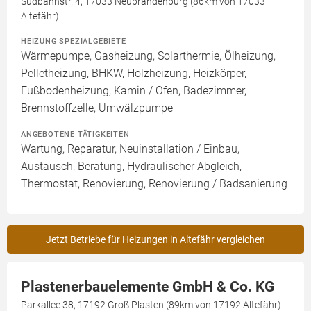
Südbahnstr. 4, 17033 Neubrandenburg (86km von 17033
Altefähr)
HEIZUNG SPEZIALGEBIETE
Wärmepumpe, Gasheizung, Solarthermie, Ölheizung,
Pelletheizung, BHKW, Holzheizung, Heizkörper,
Fußbodenheizung, Kamin / Ofen, Badezimmer,
Brennstoffzelle, Umwälzpumpe
ANGEBOTENE TÄTIGKEITEN
Wartung, Reparatur, Neuinstallation / Einbau,
Austausch, Beratung, Hydraulischer Abgleich,
Thermostat, Renovierung, Renovierung / Badsanierung
Jetzt Betriebe für Heizungen in Altefähr vergleichen
Plastenerbauelemente GmbH & Co. KG
Parkallee 38, 17192 Groß Plasten (89km von 17192 Altefähr)