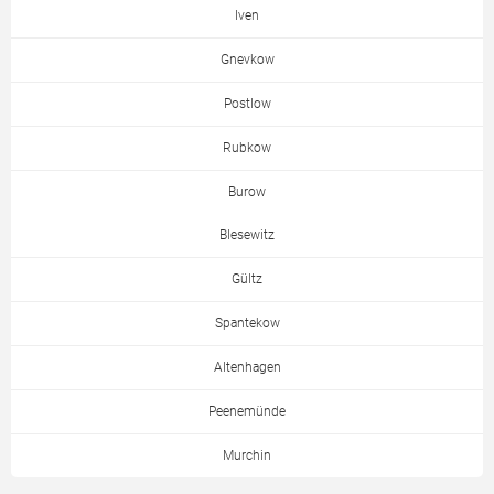
Iven
Gnevkow
Postlow
Rubkow
Burow
Blesewitz
Gültz
Spantekow
Altenhagen
Peenemünde
Murchin