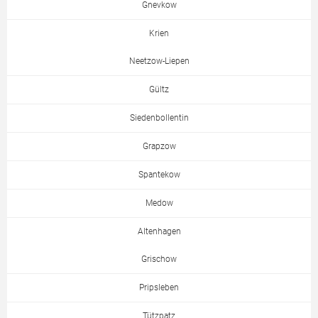
Gnevkow
Krien
Neetzow-Liepen
Gültz
Siedenbollentin
Grapzow
Spantekow
Medow
Altenhagen
Grischow
Pripsleben
Tützpatz