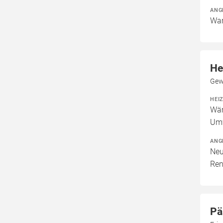
ANG
War
He
Gew
HEI
Wär
Um
ANG
Neu
Ren
Pä