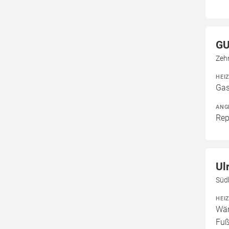
G
Zeh
HEI
Gas
ANG
Rep
Ul
Süd
HEI
Wär
Fuß