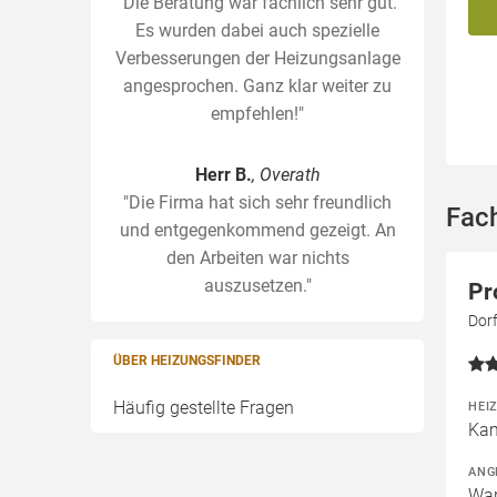
"Die Beratung war fachlich sehr gut.
Es wurden dabei auch spezielle
Verbesserungen der Heizungsanlage
angesprochen. Ganz klar weiter zu
empfehlen!"
Herr B.
, Overath
"Die Firma hat sich sehr freundlich
Fac
und entgegenkommend gezeigt. An
den Arbeiten war nichts
auszusetzen."
Pr
Dor
ÜBER HEIZUNGSFINDER
Häufig gestellte Fragen
HEI
Kam
ANG
War