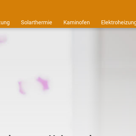
zung
Solarthermie
Kaminofen
Elektroheizun