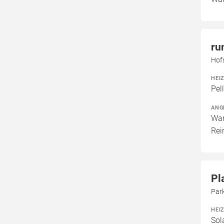
ru
Hof
HEI
Pel
ANG
War
Rei
Pl
Par
HEI
Sol