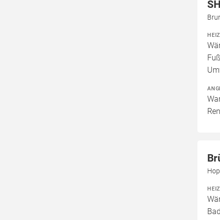
SH
Bru
HEI
Wär
Fuß
Um
ANG
War
Ren
Br
Hop
HEI
Wär
Bad