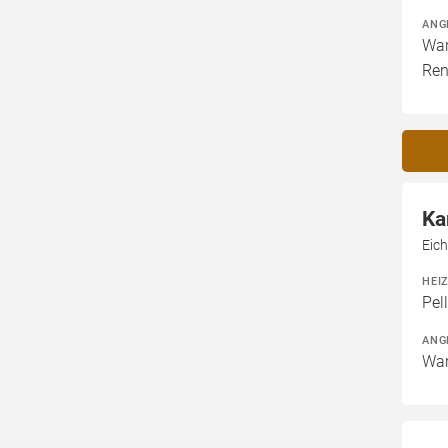
ANG
War
Ren
Ka
Eic
HEI
Pel
ANG
War