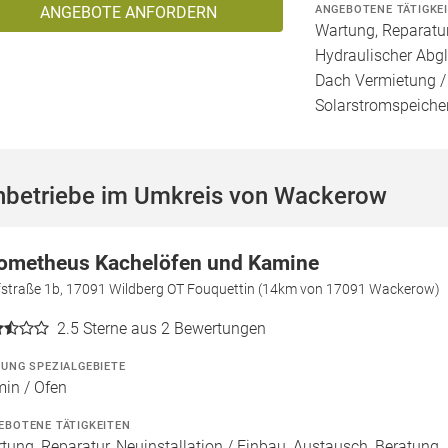
ANGEBOTENE TÄTIGKE
ANGEBOTE ANFORDERN
Wartung, Reparatur
Hydraulischer Abgl
Dach Vermietung /
Solarstromspeicher 
hbetriebe im Umkreis von Wackerow
ometheus Kachelöfen und Kamine
fstraße 1b, 17091 Wildberg OT Fouquettin (14km von 17091 Wackerow)
2.5
Sterne aus 2 Bewertungen
ZUNG SPEZIALGEBIETE
in / Ofen
EBOTENE TÄTIGKEITEN
tung, Reparatur, Neuinstallation / Einbau, Austausch, Beratung