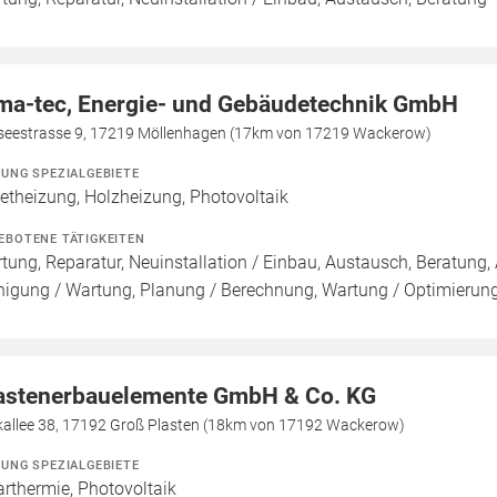
ma-tec, Energie- und Gebäudetechnik GmbH
seestrasse 9, 17219 Möllenhagen (17km von 17219 Wackerow)
ZUNG SPEZIALGEBIETE
letheizung, Holzheizung, Photovoltaik
EBOTENE TÄTIGKEITEN
tung, Reparatur, Neuinstallation / Einbau, Austausch, Beratung, 
nigung / Wartung, Planung / Berechnung, Wartung / Optimierung,
astenerbauelemente GmbH & Co. KG
kallee 38, 17192 Groß Plasten (18km von 17192 Wackerow)
ZUNG SPEZIALGEBIETE
arthermie, Photovoltaik