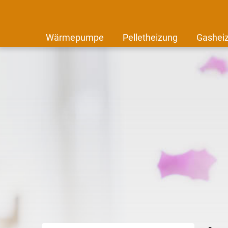
Wärmepumpe
Pelletheizung
Gashei