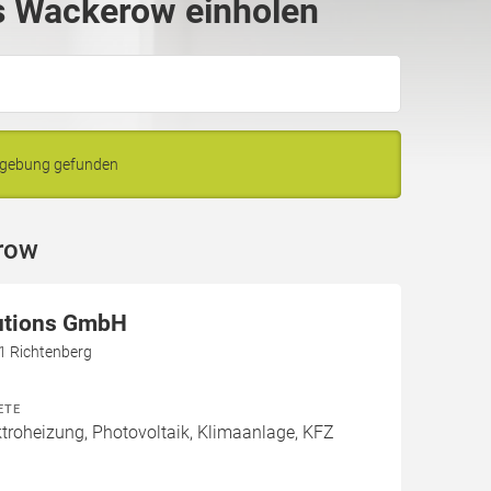
s Wackerow einholen
mgebung gefunden
row
utions GmbH
61 Richtenberg
ETE
roheizung, Photovoltaik, Klimaanlage, KFZ