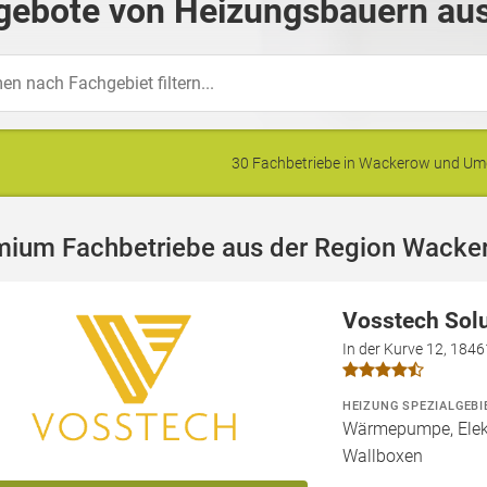
gebote von Heizungsbauern au
30 Fachbetriebe in Wackerow und U
mium Fachbetriebe aus der Region Wacke
Vosstech Sol
In der Kurve 12, 184
HEIZUNG SPEZIALGEBI
Wärmepumpe, Elekt
Wallboxen