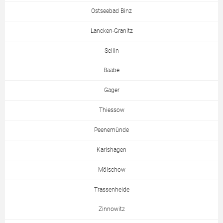
Ostseebad Binz
Lancken-Granitz
Sellin
Baabe
Gager
Thiessow
Peenemünde
Karlshagen
Mölschow
Trassenheide
Zinnowitz