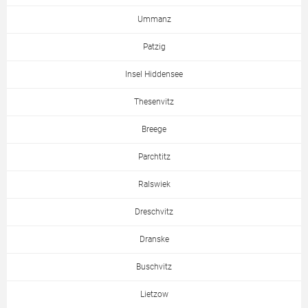
Ummanz
Patzig
Insel Hiddensee
Thesenvitz
Breege
Parchtitz
Ralswiek
Dreschvitz
Dranske
Buschvitz
Lietzow