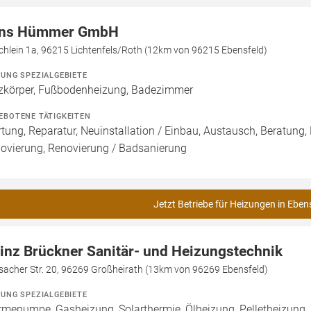
ns Hümmer GmbH
chlein 1a, 96215 Lichtenfels/Roth (12km von 96215 Ebensfeld)
ZUNG SPEZIALGEBIETE
zkörper, Fußbodenheizung, Badezimmer
EBOTENE TÄTIGKEITEN
tung, Reparatur, Neuinstallation / Einbau, Austausch, Beratung,
ovierung, Renovierung / Badsanierung
Jetzt Betriebe für Heizungen in Eben
inz Brückner Sanitär- und Heizungstechnik
sacher Str. 20, 96269 Großheirath (13km von 96269 Ebensfeld)
ZUNG SPEZIALGEBIETE
mepumpe, Gasheizung, Solarthermie, Ölheizung, Pelletheizung,