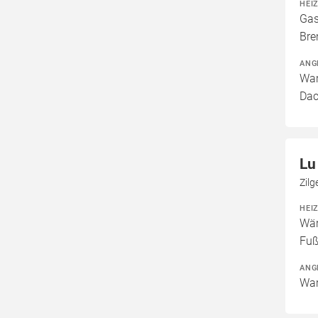
HEI
Gas
Bre
ANG
War
Dac
Lu
Zilg
HEI
Wär
Fuß
ANG
War