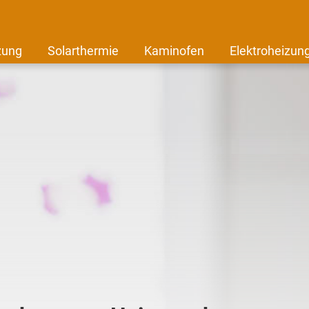
zung
Solarthermie
Kaminofen
Elektroheizun