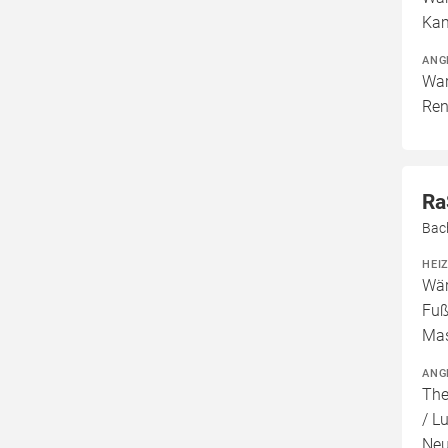
Kam
ANG
War
Ren
Ra
Bac
HEI
Wär
Fuß
Mas
ANG
The
/ L
Neu