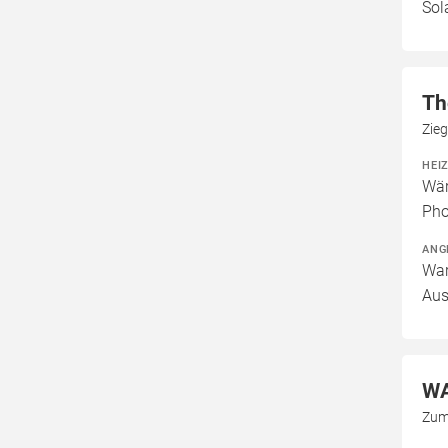
Sol
Th
Zieg
HEI
Wär
Pho
ANG
War
Aus
WA
Zum