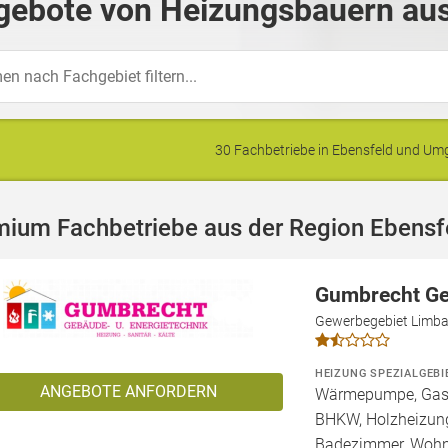
gebote von Heizungsbauern aus
30 Fachbetriebe in Ebensfeld und U
mium Fachbetriebe aus der Region Ebensf
Gumbrecht Ge
Gewerbegebiet Limba
HEIZUNG SPEZIALGEBI
ANGEBOTE ANFORDERN
Wärmepumpe, Gashe
BHKW, Holzheizung
Badezimmer, Wohn