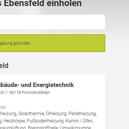
 Ebensfeld einholen
mgebung gefunden
eld
bäude- und Energietechnik
ch 1, 96178 Pommersfelden
ETE
izung, Solarthermie, Ölheizung, Pelletheizung,
, Heizkörper, Fußbodenheizung, Kamin / Ofen,
raumlüftung, Brennstoffzelle, Umwälzpumpe