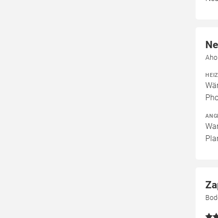
Ne
Aho
HEI
Wär
Pho
ANG
War
Pla
Za
Bod