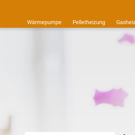
Wärmepumpe
Pelletheizung
Gashei