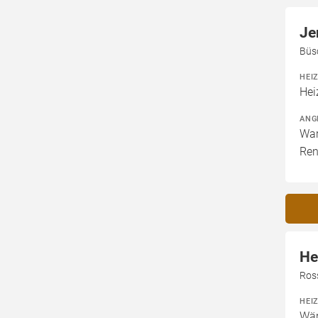
Je
Büs
HEI
Hei
ANG
War
Ren
He
Ros
HEI
Wär