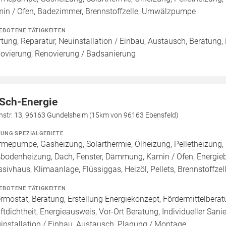
in / Ofen, Badezimmer, Brennstoffzelle, Umwälzpumpe
EBOTENE TÄTIGKEITEN
tung, Reparatur, Neuinstallation / Einbau, Austausch, Beratung,
ovierung, Renovierung / Badsanierung
Sch-Energie
hstr. 13, 96163 Gundelsheim (15km von 96163 Ebensfeld)
ZUNG SPEZIALGEBIETE
mepumpe, Gasheizung, Solarthermie, Ölheizung, Pelletheizung, 
bodenheizung, Dach, Fenster, Dämmung, Kamin / Ofen, Energiebe
sivhaus, Klimaanlage, Flüssiggas, Heizöl, Pellets, Brennstoffz
EBOTENE TÄTIGKEITEN
rmostat, Beratung, Erstellung Energiekonzept, Fördermittelbera
uftdichtheit, Energieausweis, Vor-Ort Beratung, Individueller San
installation / Einbau, Austausch, Planung / Montage