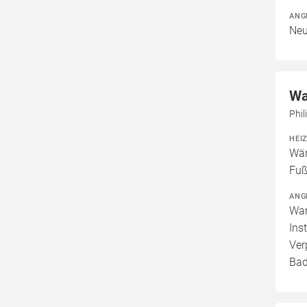
ANG
Neu
Wa
Phil
HEI
Wär
Fuß
ANG
War
Ins
Ver
Bad