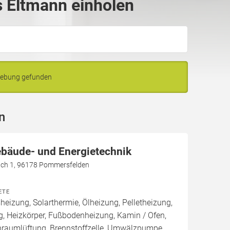
 Eltmann einholen
gebung gefunden
n
bäude- und Energietechnik
ch 1, 96178 Pommersfelden
ETE
izung, Solarthermie, Ölheizung, Pelletheizung,
, Heizkörper, Fußbodenheizung, Kamin / Ofen,
raumlüftung, Brennstoffzelle, Umwälzpumpe