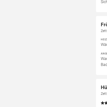
Sic
Fr
Zet
HEI
Wär
ANG
War
Bad
Hü
Zet