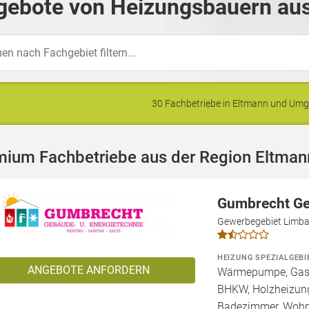
gebote von Heizungsbauern aus
30 Fachbetriebe in Eltmann und Um
mium Fachbetriebe aus der Region Eltman
Gumbrecht Ge
Gewerbegebiet Limba
HEIZUNG SPEZIALGEBI
ANGEBOTE ANFORDERN
Wärmepumpe, Gashe
BHKW, Holzheizung
Badezimmer, Wohn