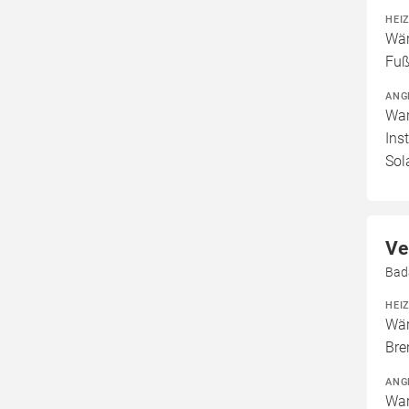
HEI
Wär
Fuß
ANG
War
Ins
Sol
Ve
Bad
HEI
Wär
Bre
ANG
War