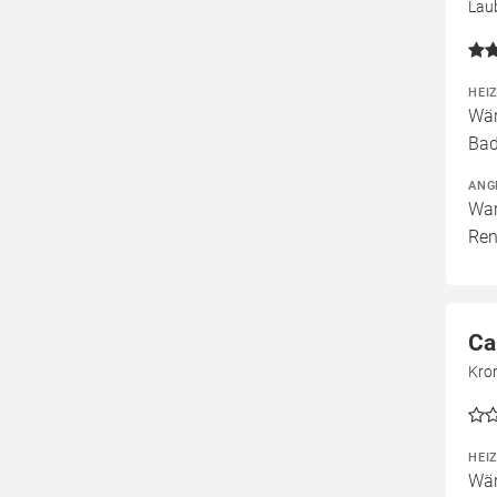
Lau
HEI
Wär
Bad
ANG
War
Ren
Ca
Kro
HEI
Wär