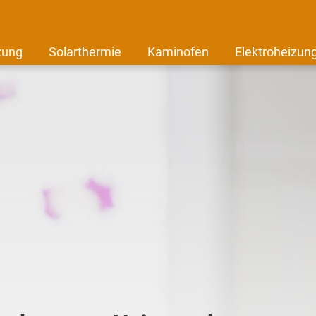
zung
Solarthermie
Kaminofen
Elektroheizun