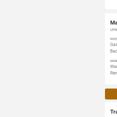
Ma
Unt
HEI
Gas
Bad
ANG
War
Ren
Tr