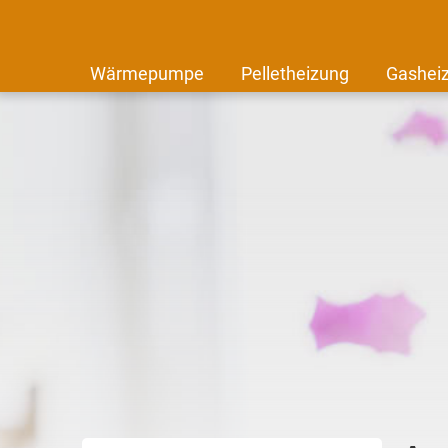
Wärmepumpe
Pelletheizung
Gashei