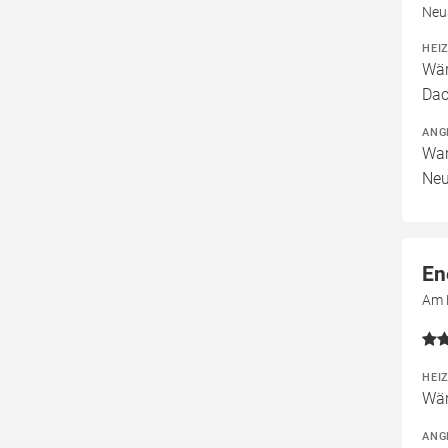
Neu
HEI
Wär
Dac
ANG
War
Neu
En
Am 
HEI
Wär
ANG