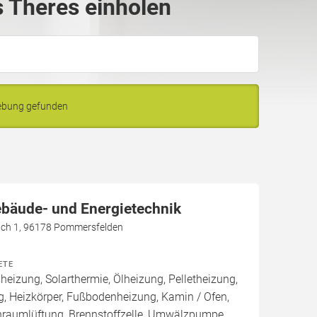
 Theres einholen
gebung gefunden
bäude- und Energietechnik
ch 1, 96178 Pommersfelden
ETE
izung, Solarthermie, Ölheizung, Pelletheizung,
, Heizkörper, Fußbodenheizung, Kamin / Ofen,
raumlüftung, Brennstoffzelle, Umwälzpumpe