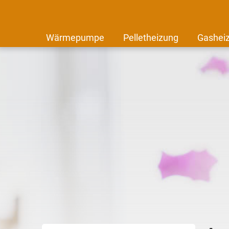
Wärmepumpe
Pelletheizung
Gashei