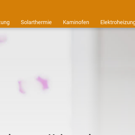
zung
Solarthermie
Kaminofen
Elektroheizun