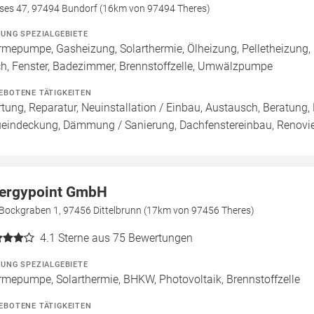
ses 47, 97494 Bundorf (16km von 97494 Theres)
ZUNG SPEZIALGEBIETE
mepumpe, Gasheizung, Solarthermie, Ölheizung, Pelletheizung,
h, Fenster, Badezimmer, Brennstoffzelle, Umwälzpumpe
EBOTENE TÄTIGKEITEN
tung, Reparatur, Neuinstallation / Einbau, Austausch, Beratung,
eindeckung, Dämmung / Sanierung, Dachfenstereinbau, Renovie
ergypoint GmbH
Bockgraben 1, 97456 Dittelbrunn (17km von 97456 Theres)
4.1
Sterne aus 75 Bewertungen
ZUNG SPEZIALGEBIETE
mepumpe, Solarthermie, BHKW, Photovoltaik, Brennstoffzelle
EBOTENE TÄTIGKEITEN