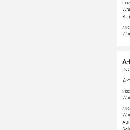
HEI
Wär
Bre
ANG
War
A-
Heb
HEI
Wär
ANG
War
Auf
Sol