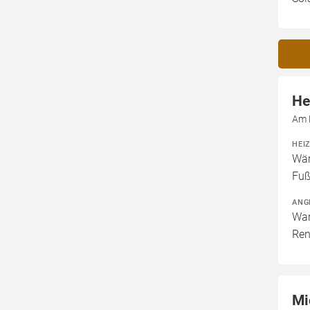
He
Am 
HEI
Wär
Fuß
ANG
War
Ren
Mi