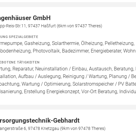
genhäuser GmbH
ipp-Reis-Str.11, 97437 Haßfurt (6km von 97437 Theres)
ZUNG SPEZIALGEBIETE
mepumpe, Gasheizung, Solarthermie, Ölheizung, Pelletheizung, 
bodenheizung, Photovoltaik, Badezimmer, Energieberater, Woh
EBOTENE TÄTIGKEITEN
tung, Reparatur, Neuinstallation / Einbau, Austausch, Beratung,
tallation, Aufbau / Auslegung, Reinigung / Wartung, Planung / 
pachtung, Wartung / Optimierung, Solarstromspeicher / PV Batte
sanierung, Erstellung Energiekonzept, Vor-Ort Beratung, Individu
rsorgungstechnik-Gebhardt
angerstraße 6, 97478 Knetzgau (9km von 97478 Theres)