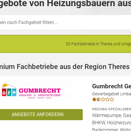
gebote von Heizungsbauern aus
30 Fachbetriebe in Theres und Um
mium Fachbetriebe aus der Region Theres
Gumbrecht Ge
Gewerbegebiet Limba
HEIZUNG SPEZIALGEBI
ANGEBOTE ANFORDERN
Wärmepumpe, Gashe
BHKW, Holzheizung
Badezimmer, Wohn