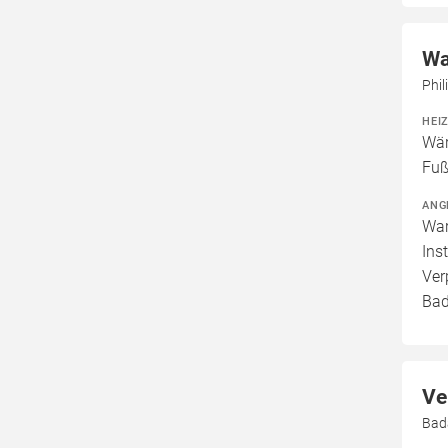
Wa
Phil
HEI
Wär
Fuß
ANG
War
Ins
Ver
Bad
Ve
Bad