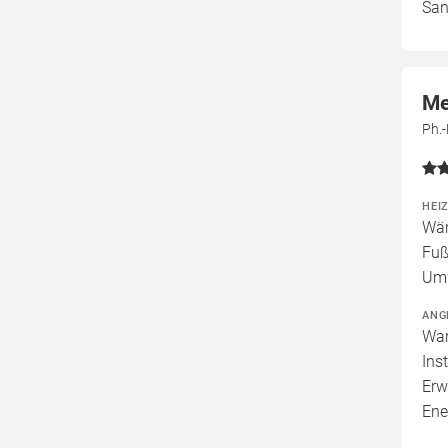
San
Me
Ph.-
HEI
Wär
Fuß
Um
ANG
War
Ins
Erw
Ene