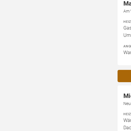
Ma
Am 
HEI
Gas
Um
ANG
War
Mi
Neu
HEI
Wär
Dac