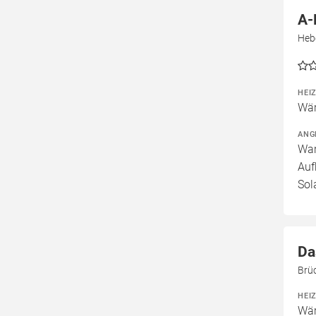
A-
Heb
HEI
Wär
ANG
War
Auf
Sol
Da
Brü
HEI
Wär