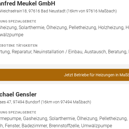
nfred Meukel GmbH
Weichselrain18, 97616 Bad Neustadt (16km von 97616 Maßbach)
ZUNG SPEZIALGEBIETE
heizung, Solarthermie, Ölheizung, Pelletheizung, Holzheizung, H
wälzpumpe
EBOTENE TÄTIGKEITEN
tung, Reparatur, Neuinstallation / Einbau, Austausch, Beratung,
Jetzt Betriebe für Heizungen in Maß
chael Gensler
ses 47, 97494 Bundorf (16km von 97494 Maßbach)
ZUNG SPEZIALGEBIETE
mepumpe, Gasheizung, Solarthermie, Ölheizung, Pelletheizung,
h, Fenster, Badezimmer, Brennstoffzelle, Umwälzpumpe