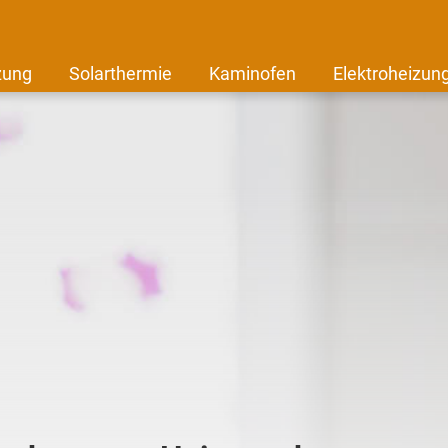
zung
Solarthermie
Kaminofen
Elektroheizun