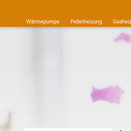
Wärmepumpe
Pelletheizung
Gashei