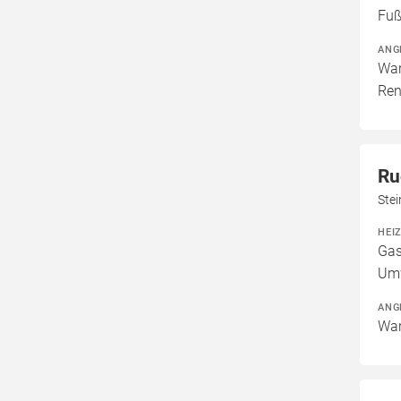
Fuß
ANG
War
Ren
Ru
Ste
HEI
Gas
Um
ANG
War