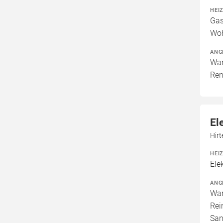
HEI
Gas
Woh
ANG
War
Ren
El
Hir
HEI
Ele
ANG
War
Rei
San