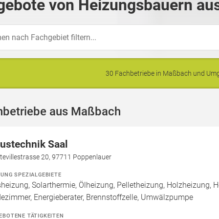
gebote von Heizungsbauern au
30 Fachbetriebe in Maßbach und Um
hbetriebe aus Maßbach
ustechnik Saal
tevillestrasse 20, 97711 Poppenlauer
ZUNG SPEZIALGEBIETE
heizung, Solarthermie, Ölheizung, Pelletheizung, Holzheizung, 
ezimmer, Energieberater, Brennstoffzelle, Umwälzpumpe
EBOTENE TÄTIGKEITEN