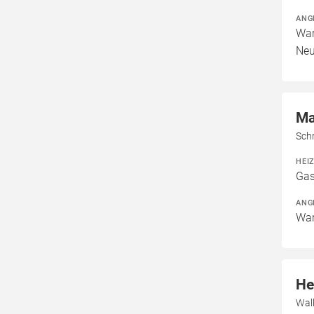
ANG
War
Neu
Ma
Sch
HEI
Gas
ANG
War
He
Wal